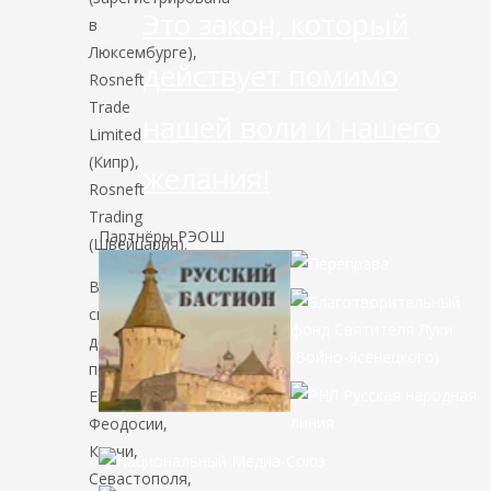
Это закон, который
в
Люксембурге),
действует помимо
Rosneft
Trade
нашей воли и нашего
Limited
(Кипр),
желания!
Rosneft
Trading
Партнёры РЭОШ
(Швейцария).
В
список
добавлены
порты
Евпатории,
Феодосии,
Керчи,
Севастополя,