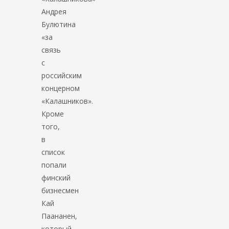
Андрея
Булютина
«за
связь
с
российским
концерном
«Калашников».
Кроме
того,
в
список
попали
финский
бизнесмен
Кай
Паананен,
который