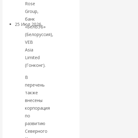
покинуть НАТО?
Rose
Group,
банк
25 Июл 2026
Комментарии,
«БелВЭБ»
интервью и беседы
(Белоруссия),
VEB
«Об этом
Asia
Limited
молчат»:
(Гонконг).
В
экономист
перечень
Валентин
также
внесены
Катасонов
корпорация
по
считает, что
развитию
Северного
кризис в