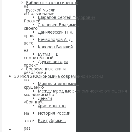
ВАлентин
Библиотека классической
на
русской мысли
использование
Катасонов.
Шарапов Сергей Федорович
Россией
Соловьев Владимир
Саммит НАТО в
своего
Данилевский Н. Я.
права
Нечволодов А. Д.
Турции: Drang
вето
Кокорев Василий
на
Бутми Г. В.
nach Osten
сомнительный
Другие авторы
проект
Современные книги
резолюции
30 Июл 2026
Банки
Экономика современной России
по
Мировая экономика
крушению
Международные экономические отношения
Валентин
малайзийского
Деньги
«Боинга»…
Христианство
Катасонов. Кто
История России
На
определяет
Все рубрики…
этот
раз
Авторы РЭОШ