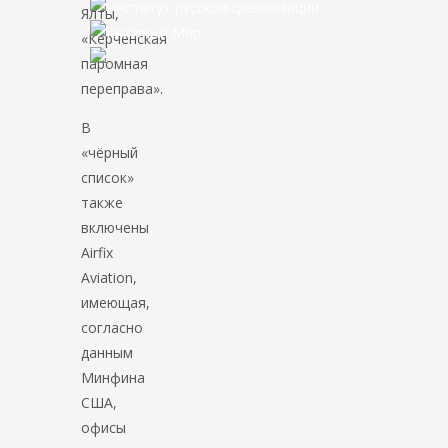
Ялты,
«Керченская
паромная
переправа».
В
«чёрный
список»
также
включены
Airfix
Aviation,
имеющая,
согласно
данным
Минфина
США,
офисы