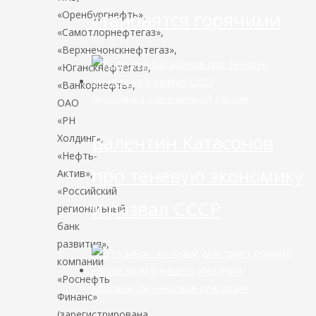
становятся горячими
«Оренбургнефть»,
«Самотлорнефтегаз»,
«Верхнечонскнефтегаз»,
«Юганскнефтегаз»,
«Ванкорнефть»,
Экономика современной России
ОАО
«РН
Валентин Катасонов
Холдинг»,
«Нефть-
про теневую экономику
Актив»,
«Российский
и развал СССР
региональный
банк
развития»,
компании
«Роснефть
Мировая финансовая олигархия
Финанс»
(зарегистрирована