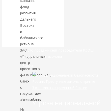
Кавказа,
фонд
банковской
развития
Дальнего
сфере России
Востока
и
уже начался
байкальского
региона,
ЗАО
Место продажи книг председателя РЭОШ
«Федеральный
Валентина Катасонова
центр
Видео
проектного
финансирования»,
банк
с
Экономика современной России
госучастием
«Эксимбанк».
Угроза национальной
Из