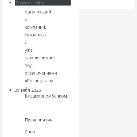
группа
Искусственный
организаций
и
интеллект —
компаний,
связанных
революционный
с
уже
переход к
находящимися
под
посткапитализму
ограничениями
«Роснефтью»
и
29 Июл 2026
Мировая
Внешэкономбанком.
финансовая олигархия
Валентин
Предприятия
Катасонов.
Свои