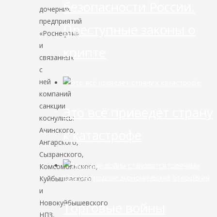
безопасности России.
дочерних
предприятий
Преступные законы о
«Роснефти»
и
крипте
связанных
с
ней
компаний
санкции
Это всё приведёт страну
коснулись:
Ачинского,
к катастрофе
Ангарского,
Сызранского,
Комсомольского,
Международные экономические отношения
Куйбышевского
и
Новокуйбышевского
Торговые войны
НПЗ,