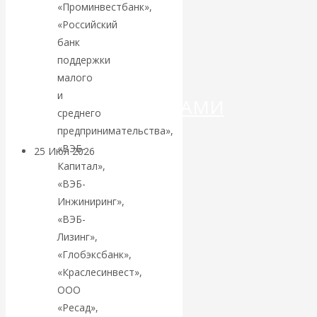
ДЕНЕГ»: КИТАЙ
«Проминвестбанк»,
«Российский
ВЕДЁТ БОРЬБУ
банк
поддержки
С
малого
и
КРИПТОВАЛЮТАМИ
среднего
предпринимательства»,
«ВЭБ-
25 Июл 2026
Геополитика
Капитал»,
«ВЭБ-
Валентин
Инжиниринг»,
«ВЭБ-
КАтасонов.
Лизинг»,
«Глобэксбанк»,
Может ли
«Краслесинвест»,
Америка
ООО
«Ресад»,