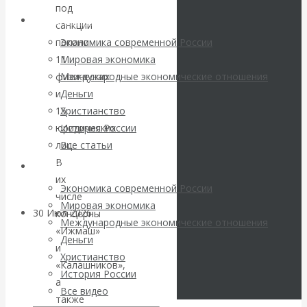
погоду на
под
Архив статей
санкции
финансовых
попали
Экономика современной России
11
Мировая экономика
рынках?
физических
Международные экономические отношения
и
Деньги
Минфины хотят
15
Христианство
юридических
История России
быть главнее
лиц.
Все статьи
В
Центробанков?
Архив Видео
их
Экономика современной России
числе
Мировая экономика
30 Июл 2026
Цифровая
концерны
Международные экономические отношения
экономика
«Ижмаш»
Деньги
и
Христианство
«Калашников»,
Валентин
История России
а
Все видео
Катасонов.
также