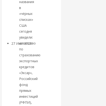
названия
«Мировые
в
«чёрных
ростовщики»:
списках»
США
вчера и сегодня
сегодня
увидели:
агентство
27 Июл 2026
Мировая
по
валютная система
страхованию
экспортных
Валентин
кредитов
«Эксар»,
КАтасонов.
Российский
«МЕТОД
фонд
прямых
ОТМЫВАНИЯ
инвестиций
(РФПИ),