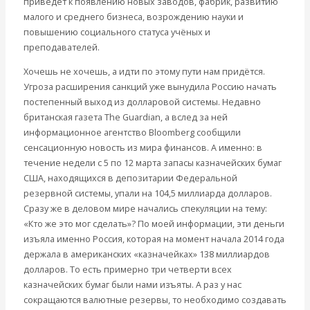
приведёт к появлению новых заводов, фабрик, развитию
малого и среднего бизнеса, возрождению науки и
повышению социального статуса учёных и
преподавателей.
Хочешь не хочешь, а идти по этому пути нам придётся.
Угроза расширения санкций уже вынудила Россию начать
постепенный выход из долларовой системы. Недавно
британская газета The Guardian, а вслед за ней
информационное агентство Bloomberg сообщили
сенсационную новость из мира финансов. А именно: в
течение недели с 5 по 12 марта запасы казначейских бумаг
США, находящихся в депозитарии Федеральной
резервной системы, упали на 104,5 миллиарда долларов.
Сразу же в деловом мире начались спекуляции на тему:
«Кто же это мог сделать»? По моей информации, эти деньги
изъяла именно Россия, которая на момент начала 2014 года
держала в американских «казначейках» 138 миллиардов
долларов. То есть примерно три четверти всех
казначейских бумаг были нами изъяты. А раз у нас
сокращаются валютные резервы, то необходимо создавать