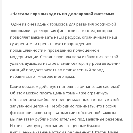
«Настала пора выходить из долларовой системы»
Один из очевидных тормозов для развития российской
экономики – долларовая финансовая система, которая
позволяет выкачивать наши ресурсы, ограничивает наш
суверенитет и препятствует возрождению
промышленности и проведению полноценной
модернизации. Сегодня пришла пора избавиться от этой
удавки, душащей наш реальный сектор, и угроза введения
санкций предоставляет нам великолепный повод
избавиться от многолетнего ярма.
Каким образом действует нынешняя финансовая система?
Об этом можно писать целые тома – я же ограничусь
объяснением наиболее принципиальных звеньев в этой
запутанной цепочке. Необходимо понимать, что Россия
фактически лишена права эмиссии собственной валюты –
мы печатаем рубли исключительно под валютные резервы.
Из них львиную долю занимают ценные бумаги,
выпущенные казначейством Соединённых Штатов. Наше