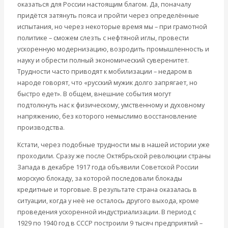
оказаться для России настоящим благом. Да, поначалу
придётся затянуть пояса и пройти через определённые
испытания, но через некоторые время мы – при грамотной
политике – сможем слезть с нефтяной иглы, провести
ускоренную модернизацию, возродить промышленность и
науку и обрести полный экономический суверенитет.
Трудности часто приводят к мобилизации – недаром в
народе говорят, что «русский мужик долго запрягает, но
быстро едет». В общем, внешние события могут
подтолкнуть нас к физическому, умственному и духовному
напряжению, без которого немыслимо восстановление
производства.
Кстати, через подобные трудности мы в нашей истории уже
проходили. Сразу же после Октябрьской революции страны
Запада в декабре 1917 года объявили Советской России
морскую блокаду, за которой последовали блокады
кредитные и торговые. В результате страна оказалась в
ситуации, когда у неё не осталось другого выхода, кроме
проведения ускоренной индустриализации. В период с
1929 по 1940 год в СССР построили 9 тысяч предприятий –