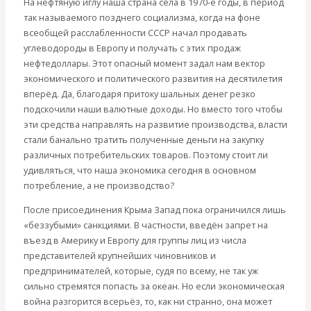
На нефтяную иглу наша страна села в 1970-е годы, в период
так называемого позднего социализма, когда на фоне
всеобщей расслабленности СССР начал продавать
углеводороды в Европу и получать с этих продаж
нефтедоллары. Этот опасный момент задал нам вектор
экономического и политического развития на десятилетия
вперёд. Да, благодаря притоку шальных денег резко
подскочили наши валютные доходы. Но вместо того чтобы
эти средства направлять на развитие производства, власти
стали банально тратить полученные деньги на закупку
различных потребительских товаров. Поэтому стоит ли
удивляться, что наша экономика сегодня в основном
потребление, а не производство?
После присоединения Крыма Запад пока ограничился лишь
«беззубыми» санкциями. В частности, введён запрет на
въезд в Америку и Европу для группы лиц из числа
представителей крупнейших чиновников и
предпринимателей, которые, судя по всему, не так уж
сильно стремятся попасть за океан. Но если экономическая
война разгорится всерьёз, то, как ни странно, она может