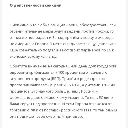
О действенности санкций
Очевидно, что любые санкции – вещь обоюдоострая. Если
ограничительные меры будут введены против России, то
от них же пострадает и Запад, причём в первую очередь
не Америка, а Европа. У меня складывается ощущение, что
США сознательно подталкивают своих партнёров по ЕС к
экономическому коллапсу.
Обратите внимание: на сегодняшний день долг государств
еврозоны приближается к 100 процентам от валового
внутреннего продукта (ВВП). Причём в ряде стран он
просто зашкаливает – у Греции 160–170, а у Италии 120–140
процентов. Это намного больше, чем у России, и
формально даже больше, чем у Украины. То есть ЕС явно
балансирует над пропастью. И если Европа откажется от
торговли с РФ и от поставок российского газа, то тем самым
она подпишет себе смертный приговор.