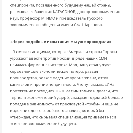
Мировая экономика
спецпроекта, посвящённого будущему нашей страны,
Международные экономические отношения
размышляет Валентин КАТАСОНОВ, доктор экономических
Деньги
наук, профессор МГИМО и председатель Русского
Христианство
экономического общества имени С.Ф. Шарапова.
История России
Все видео
«Через подобные испытания мы уже проходили»
– В связи с санкциями, которые Америка и страны Европы
угрожают ввести против России, в ряде наших СМИ
началась форменная истерика. Мол, нашу страну ждут
серьёзнейшие экономические потери, развал
производства, резкое падение уровня жизни, отток
капиталов и прочие неприятности. Что тут скажешь? На
протяжении последних 20–30 лет мы только и делали, что
терпели экономический ущерб, с каждым годом всё больше
попадая в зависимость от пресловутой «трубы». Я ещё не
видел ни одного серьёзного анализа, который бы
утверждал, что сырьевая специализация приведёт нас в
«светлое экономическое будущее».