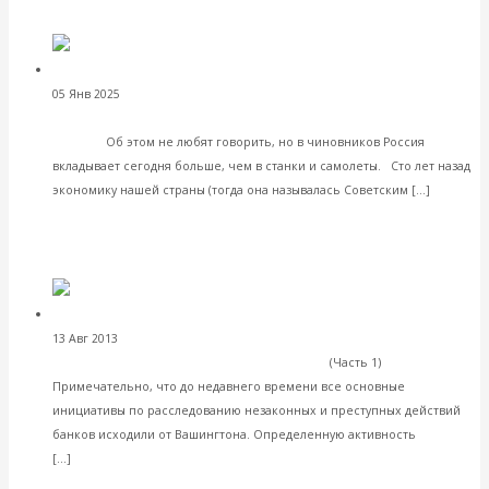
VK
Facebook
Twitter
Валентин Катасонов.
05 Янв 2025
Экономика современной России
Нынешним министрам не мешает курс «экономики Сталина»
пройти
Об этом не любят говорить, но в чиновников Россия
вкладывает сегодня больше, чем в станки и самолеты. Сто лет назад
Читать
экономику нашей страны (тогда она называлась Советским […]
далее
VK
Facebook
Twitter
Банковские скандалы как зеркало
13 Авг 2013
Мировая экономика
борьбы за мировое господство. Часть 2
(Часть 1)
Примечательно, что до недавнего времени все основные
инициативы по расследованию незаконных и преступных действий
банков исходили от Вашингтона. Определенную активность
Читать далее
[…]