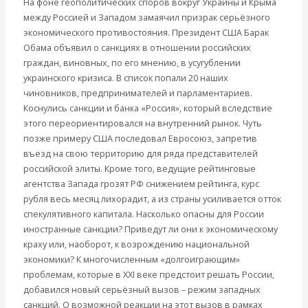
На фоне геополитических споров вокруг Украины и Крыма
Другие авторы
между Россией и Западом замаячил призрак серьёзного
Современные книги
экономического противостояния. Президент США Барак
Экономика современной России
Обама объявил о санкциях в отношении российских
Мировая экономика
граждан, виновных, по его мнению, в усугублении
Международные экономические отношения
украинского кризиса. В список попали 20 наших
Деньги
чиновников, предпринимателей и парламентариев.
Христианство
Коснулись санкции и банка «Россия», который вследствие
История России
этого переориентировался на внутренний рынок. Чуть
Все рубрики…
позже примеру США последовал Евросоюз, запретив
Авторы РЭОШ
въезд на свою территорию для ряда представителей
Архив статей
российской элиты. Кроме того, ведущие рейтинговые
Экономика современной России
агентства Запада грозят РФ снижением рейтинга, курс
Мировая экономика
рубля весь месяц лихорадит, а из страны усиливается отток
Международные экономические отношения
спекулятивного капитала. Насколько опасны для России
Деньги
иностранные санкции? Приведут ли они к экономическому
Христианство
краху или, наоборот, к возрождению национальной
История России
экономики? К многочисленным «долгоиграющим»
Все статьи
проблемам, которые в XXI веке предстоит решать России,
Архив Видео
добавился новый серьёзный вызов – режим западных
Экономика современной России
санкций. О возможной реакции на этот вызов в рамках