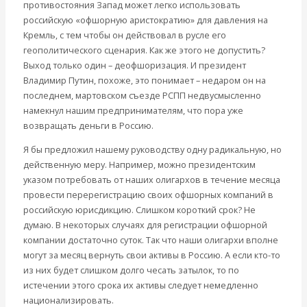
противостояния Запад может легко использовать
российскую «офшорную аристократию» для давления на
Кремль, с тем чтобы он действовал в русле его
геополитического сценария. Как же этого не допустить?
Выход только один – деофшоризация. И президент
Владимир Путин, похоже, это понимает – недаром он на
последнем, мартовском съезде РСПП недвусмысленно
намекнул нашим предпринимателям, что пора уже
возвращать деньги в Россию.
Я бы предложил нашему руководству одну радикальную, но
действенную меру. Например, можно президентским
указом потребовать от наших олигархов в течение месяца
провести перерегистрацию своих офшорных компаний в
российскую юрисдикцию. Слишком короткий срок? Не
думаю. В некоторых случаях для регистрации офшорной
компании достаточно суток. Так что наши олигархи вполне
могут за месяц вернуть свои активы в Россию. А если кто-то
из них будет слишком долго чесать затылок, то по
истечении этого срока их активы следует немедленно
национализировать.