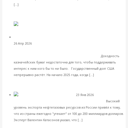
Читать далее
[…]
VK
Facebook
Twitter
Валентин Катасонов.
26 Апр 2026
Экономика зарубежных стран
Бывший министр финансов США Генри Полсон: Америке
грозит обвал на рынке казначейских облигаций
Доходность
казначейских бумаг недостаточна для того, чтобы поддерживать
интерес к ним кого бы то ни было. Государственный долг США
Читать далее
непрерывно растёт. На начало 2025 года, когда […]
VK
Facebook
Twitter
23 Янв 2026
Экономика
«Фактически нас просто грабят»
современной России
Высокий
уровень экспорта нефтегазовых ресурсов из России привёл к тому,
что из страны ежегодно "утекает" от 100 до 200 миллиардов долларов.
Читать далее
Эксперт Валентин Катасонов указал, что […]