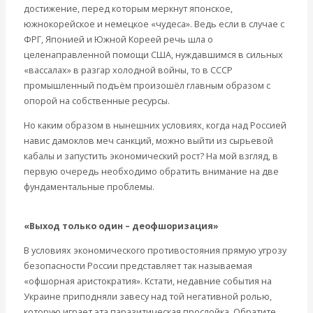
достижение, перед которым меркнут японское,
южнокорейское и немецкое «чудеса». Ведь если в случае с
ФРГ, Японией и Южной Кореей речь шла о
целенаправленной помощи США, нуждавшимся в сильных
«вассалах» в разгар холодной войны, то в СССР
промышленный подъём произошёл главным образом с
опорой на собственные ресурсы.
Но каким образом в нынешних условиях, когда над Россией
навис дамоклов меч санкций, можно выйти из сырьевой
кабалы и запустить экономический рост? На мой взгляд, в
первую очередь необходимо обратить внимание на две
фундаментальные проблемы.
«Выход только один – деофшоризация»
В условиях экономического противостояния прямую угрозу
безопасности России представляет так называемая
«офшорная аристократия». Кстати, недавние события на
Украине приподняли завесу над той негативной ролью,
которую играет эта паразитическая прослойка. Обратите