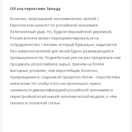
Об альтернативе Западу
Конечно, свёртывание экономических связей с
Евросоюзом нанесёт по российской экономике
болезненный удар. Но, будучи евразийской державой,
Россия вполне может переориентироваться на
сотрудничество с Китаем, который буквально задыхается
без энергоносителей для своей бурно развивающейся
промышленности. Поднебесная уже не раз предлагала нам
продавать ей российское сырьё, причём на более
выгодных условиях, чем европейцам. Конечно,
превращение в «сырьевой придаток» Китая – перспектива
невесёлая. Но чтобы этого не произошло, нужно
заниматься диверсификацией российской экономики и
перестройкой всей нашей экономической модели, о чём
сказано в основной статье.
http://pereprava.org/knowledge/3367-valentin-katasonov-
razmyshleniya-v-den-rossii.html