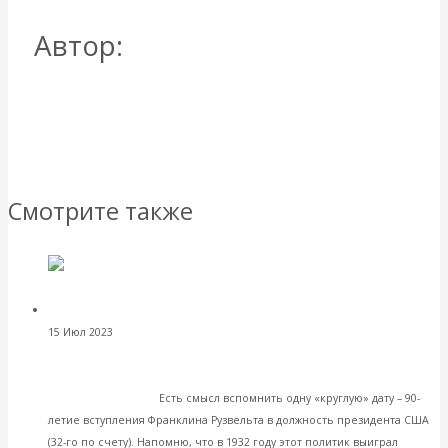
Автор:
Катасонов
Валентин Юрьевич
Все посты автора: Катасонов Валентин Юрьевич
→
Вернуться назад
Смотрите также
Валентин Катасонов. О
15 Июл 2023
Интересные публикации в СМИ
загадочном указе 32-го американского президента. К 90-
летию вступления Франклина Рузвельта в должность
президента США
Есть смысл вспомнить одну «круглую» дату – 90-
летие вступления Франклина Рузвельта в должность президента США
(32-го по счету). Напомню, что в 1932 году этот политик выиграл