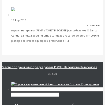
VK
Facebook
Twitter
Por que compra
10 Апр 2017
РЭОШ в зарубежных публикациях и СМИ
Rússia mais ouro que todos os outros países juntos?
Испанская
версия материала КРЕМЛЬ ТОНЕТ В ЗОЛОТЕ (кликабельно). O Banco
Central da Rússia adquiriu uma quantidade recorde de ouro em 2016 e
Читать далее
planeja acelerar as aquisições, preservando […]
VK
Facebook
Twitter
Место продажи книг председателя РЭОШ Валентина Катасонова
Видео
Экономика современной России