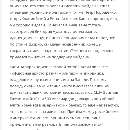
внимание: кто спонсировали киевский Майдан? Ответ
очевиден: украинские олигархи – тот же Пётр Порошенко,
Игорь Коломойский и Ринат Ахметов. Как это происходило,
мы хорошо видели. Приехала в Киев заместитель
госсекретаря Виктория Нуланд, устроила разнос
«донецкому клану», и Ринат Леонидович встал перед ней
по стойке смирно, как мальчик-двоечник. Хочешь
сохранить свои западные активы? Ничего не поделаешь,
придётся скинуться на поддержку Майдана!
Как и на Украине, ахиллесовой пятой России является
«офшорная аристократия» – олигархи и чиновники,
владеющие крупными активами на Западе. По этому
поводу очень ёмко и точно как-то высказался один из
влиятельнейших геополитических стратегов США Збигнев
Бжезинский: «Если 500 миллиардов долларов российской
элиты хранится в американских банках, то ещё неизвестно,
чья это элита, наша или ваша». Причём между российскими
и американскими офшорными схемами есть одна
принципиальная разница. В чём она заключается?