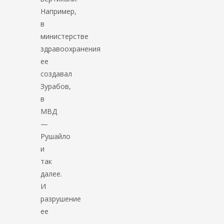
Например,
в
министерстве
здравоохранения
ее
создавал
Зурабов,
в
МВД
—
Рушайло
и
так
далее.
И
разрушение
ее
—