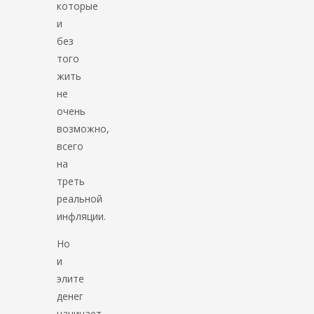
которые
и
без
того
жить
не
очень
возможно,
всего
на
треть
реальной
инфляции.
Но
и
элите
денег
начинает