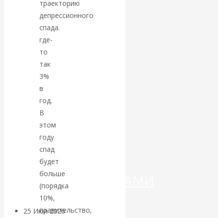
траекторию
депрессионного
Валентин
спада.
КАтасонов.
где-
то
«МЕТОД
так
3%
ОТМЫВАНИЯ
в
год.
ДЕНЕГ»: КИТАЙ
В
этом
ВЕДЁТ БОРЬБУ
году
спад
С
будет
больше
КРИПТОВАЛЮТАМИ
(порядка
10%,
правительство,
25 Июл 2026
Геополитика