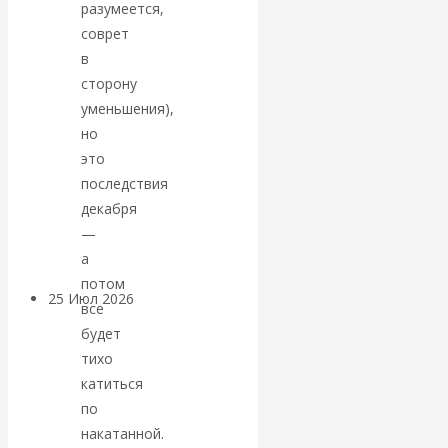
разумеется,
соврет
Валентин
в
сторону
КАтасонов.
уменьшения),
Может ли
но
это
Америка
последствия
декабря
покинуть НАТО?
—
а
потом
25 Июл 2026
Комментарии,
все
интервью и беседы
будет
тихо
«Об этом
катиться
по
молчат»:
накатанной.