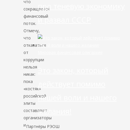
что
про теневую экономику
сокращается
финансовый
и развал СССР
поток.
Отмечу,
что
отказаться
от
Мировая финансовая олигархия
коррупции
нельзя
Это закон, который
никак:
пока
действует помимо
«костяк»
нашей воли и нашего
российской
элиты
желания!
составляют
организаторы
и
Партнёры РЭОШ