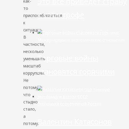
Это всё приведёт страну
как-
то
к катастрофе
приспосабливаться
к
ситуации.
В
Международные экономические отношения
частности,
несколько
Торговые войны
уменьшить
масштаб
становятся горячими
коррупции.
Не
потому,
что
стыдно
Экономика современной России
стало,
а
Валентин Катасонов
потому,