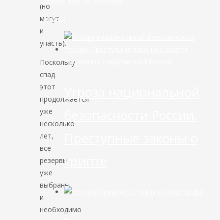
(но
Видео
могут
и
упасть).
Экономика современной России
Поскольку
спад
этот
Угроза национальной
продолжается
безопасности России.
уже
несколько
Преступные законы о
лет,
все
крипте
резервы
уже
выбраны
и
необходимо