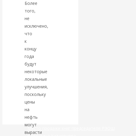
Более
экономист
того,
не
Валентин
исключено,
что
Катасонов
к
концу
считает, что
года
будут
кризис в
некоторые
банковской
локальные
улучшения,
сфере России
поскольку
цены
уже начался
на
нефть
могут
Место продажи книг председателя РЭОШ
вырасти
Валентина Катасонова