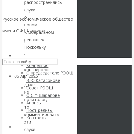
вместо победы
распространились
слухи
Россия
о
Русское экономическое общество
новом
получила
имени С.Ф.Шарапова
«либеральном
реванше».
«похабный»
Skip to content
Поскольку
я
Брестский мир
РЭОШ
не
Концепция
конспиролог
О председателе РЭОШ
05 Авг 2026
Деньги
и
В.Ю.Катасонове
даже
Совет РЭОШ
не
Валентин
О С.Ф.Шарапове
политолог,
Анонсы
Катасонов. Еще
то
Пост-релизы
комментировать
Контакты
раз на тему
эти
Библиотека
слухи