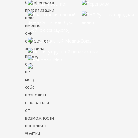
бенефициары
приватизации,
пока
именно
они
определяют
«правила
игры»,
они
не
могут
себе
позволить
отказаться
от
возможности
пополнять
убытки