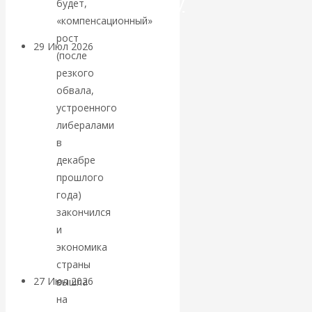
посткапитализму
будет,
«компенсационный»
рост
29 Июл 2026
Мировая
(после
финансовая олигархия
резкого
обвала,
Валентин
устроенного
либералами
Катасонов.
в
декабре
«Мировые
прошлого
года)
ростовщики»:
закончился
и
вчера и сегодня
экономика
страны
27 Июл 2026
Мировая
вышла
валютная система
на