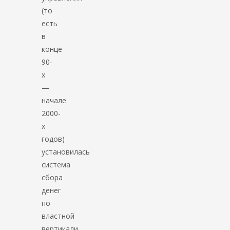
(то
есть
в
конце
90-
х
—
начале
2000-
х
годов)
установилась
система
сбора
денег
по
властной
вертикали.