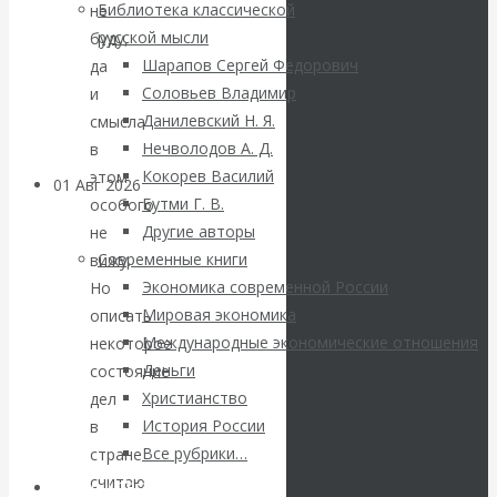
блокировки
Библиотека классической
не
русской мысли
буду,
банковских
Шарапов Сергей Федорович
да
Соловьев Владимир
и
счетов
Данилевский Н. Я.
смысла
Нечволодов А. Д.
в
Кокорев Василий
этом
01 Авг 2026
Геополитика
Бутми Г. В.
особого
Другие авторы
не
ВАлентин
Современные книги
вижу.
Экономика современной России
Но
Катасонов.
Мировая экономика
описать
Международные экономические отношения
некоторое
Саммит НАТО в
Деньги
состояние
Христианство
дел
Турции: Drang
История России
в
nach Osten
Все рубрики…
стране
считаю
Авторы РЭОШ