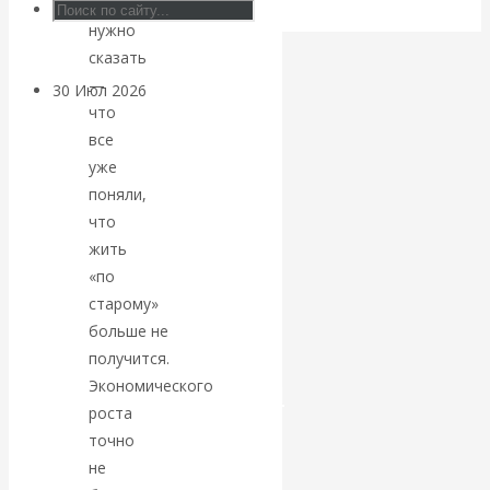
что
Центробанков?
нужно
сказать
—
30 Июл 2026
Цифровая
что
экономика
все
уже
Валентин
поняли,
что
Катасонов.
жить
«по
Искусственный
старому»
интеллект —
больше не
получится.
революционный
Экономического
роста
переход к
точно
не