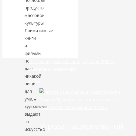
поглощая
продукты
банковской
массовой
культуры.
сфере России
Примитивные
книги
уже начался
и
фильмы
не
Место продажи книг председателя РЭОШ
дают
Валентина Катасонова
никакой
Видео
пищи
для
ума,
художники
Экономика современной России
выдают
за
Угроза национальной
искусство