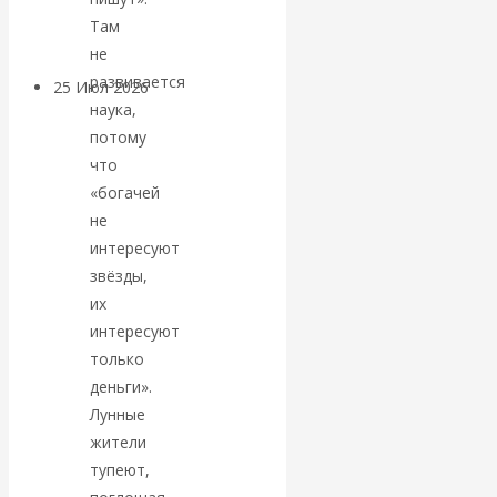
покинуть НАТО?
Там
не
развивается
25 Июл 2026
Комментарии,
наука,
интервью и беседы
потому
что
«Об этом
«богачей
не
молчат»:
интересуют
звёзды,
экономист
их
Валентин
интересуют
только
Катасонов
деньги».
Лунные
считает, что
жители
тупеют,
кризис в