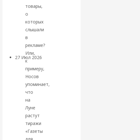
«Мировые
товары,
о
ростовщики»:
которых
слышали
вчера и сегодня
в
рекламе?
Или,
27 Июл 2026
Мировая
к
валютная система
примеру,
Носов
Валентин
упоминает,
что
КАтасонов.
на
Луне
«МЕТОД
растут
тиражи
ОТМЫВАНИЯ
«Газеты
для