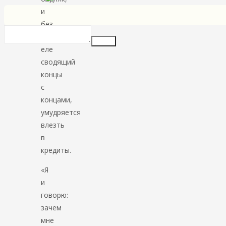
и
без
того
Insert
еле
сводящий
концы
с
концами,
умудряется
влезть
в
кредиты.
«Я
и
говорю:
зачем
мне