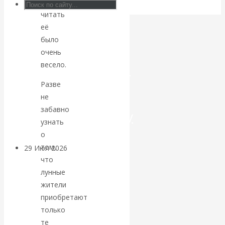
вероятно,
читать
Искусственный
её
было
интеллект —
очень
весело.
революционный
Разве
переход к
не
забавно
посткапитализму
узнать
о
том,
29 Июл 2026
Мировая
что
финансовая олигархия
лунные
жители
Валентин
приобретают
только
Катасонов.
те