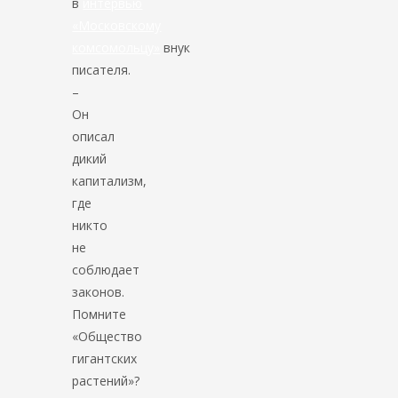
в
интервью
«Московскому
комсомольцу»
внук
писателя.
–
Он
описал
дикий
капитализм,
где
никто
не
соблюдает
законов.
Помните
«Общество
гигантских
растений»?