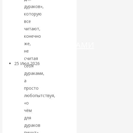
ДЕНЕГ»: КИТАЙ
дураков»,
которую
ВЕДЁТ БОРЬБУ
все
С
читают,
конечно
КРИПТОВАЛЮТАМИ
же,
не
считая
25 Июл 2026
Геополитика
себя
дураками,
Валентин
а
просто
КАтасонов.
любопытствуя,
«о
Может ли
чём
для
Америка
дураков
пишут».