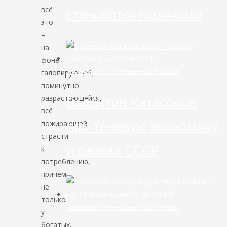
всё
становятся горячими
это
–
на
фоне
Экономика современной России
галопирующей,
поминутно
разрастающейся,
Валентин Катасонов
всё
про теневую экономику
пожирающей
страсти
и развал СССР
к
потреблению,
причём
не
только
Мировая финансовая олигархия
у
богатых,