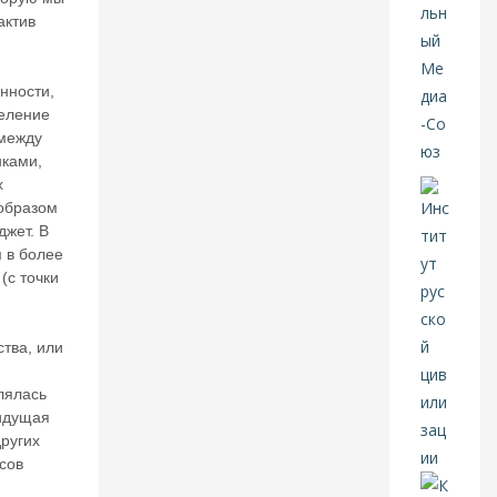
гр
актив
а
н
д
и
нности,
оз
деление
н
 между
ы
ками,
е
х
п
 образом
л
джет. В
а
 в более
н
ы
(с точки
07
тва, или
А
В
лялась
 идущая
Г
ругих
20
сов
26