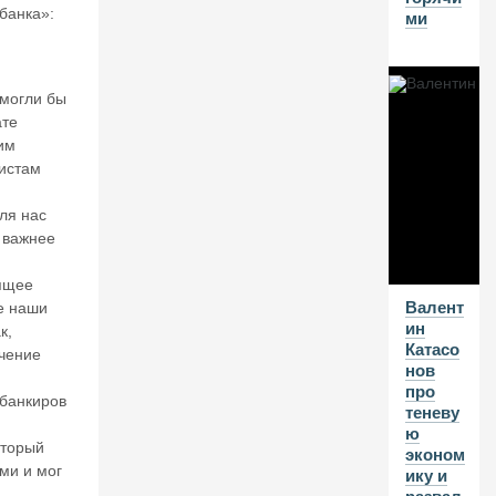
в
банка»:
ми
а
л
и
о
могли бы
б
ате
уз
им
д
истам
ат
ь
го
ля нас
н
 важнее
ку
И
ящее
И
Валент
е наши
ин
к,
Катасо
чение
10
нов
А
про
банкиров
теневу
В
ю
Г
оторый
эконом
20
ми и мог
ику и