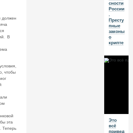
н
сности
о
России
в.
.
м должен
Д
Престу
ж
сяча
пные
и
ся
законы
н
ий. В
о
н
крипте
в
тема
ы
р
в
условия,
а
о, чтобы
л
мог
с
й
я
из
зали
б
ут
ром
ы
л
нковой
Это
к
обы эта
всё
и.
. Теперь
привед
П