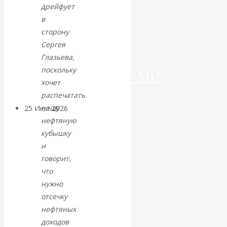
ДЕНЕГ»: КИТАЙ
дрейфует
в
ВЕДЁТ БОРЬБУ
сторону
Сергея
С
Глазьева,
поскольку
КРИПТОВАЛЮТАМИ
хочет
распечатать
нашу
25 Июл 2026
Геополитика
нефтяную
кубышку
Валентин
и
говорит,
КАтасонов.
что
Может ли
нужно
отсечку
Америка
нефтяных
доходов