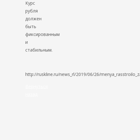
Курс
рубля
должен
быть
фиксированным
и
стабильным.
http://ruskline.ru/news_rl/2019/06/26/menya_rasstroilo_z
Вернуться
назад