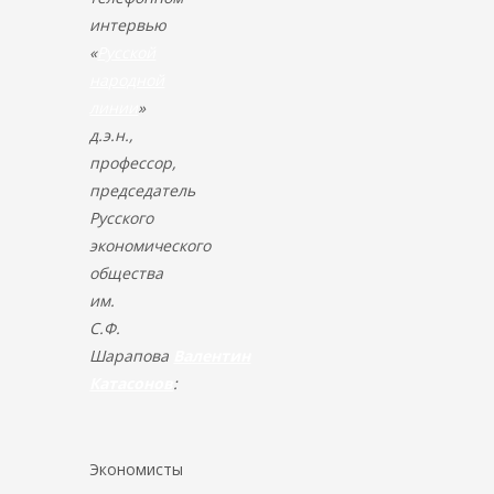
интервью
«
Русской
народной
линии
»
д.э.н.,
профессор,
председатель
Русского
экономического
общества
им.
С.Ф.
Шарапова
Валентин
Катасонов
:
Экономисты