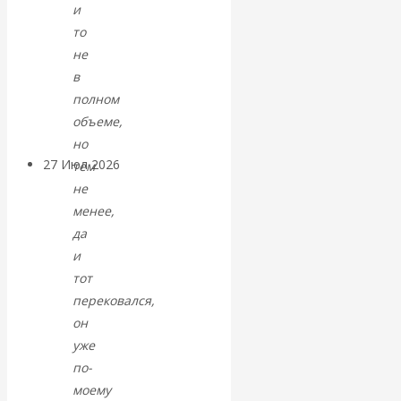
и
«Мировые
то
не
ростовщики»:
в
полном
вчера и сегодня
объеме,
но
27 Июл 2026
Мировая
тем
валютная система
не
менее,
да
Валентин
и
КАтасонов.
тот
перековался,
«МЕТОД
он
уже
ОТМЫВАНИЯ
по-
моему