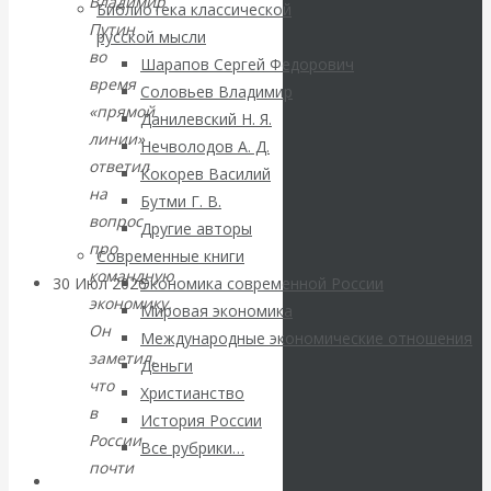
ВАлентин
Владимир
Библиотека классической
Путин
русской мысли
Катасонов.
во
Шарапов Сергей Федорович
время
Соловьев Владимир
Саммит НАТО в
«прямой
Данилевский Н. Я.
линии»
Нечволодов А. Д.
Турции: Drang
ответил
Кокорев Василий
на
Бутми Г. В.
nach Osten
вопрос
Другие авторы
про
Современные книги
командную
30 Июл 2026
Банки
Экономика современной России
экономику.
Мировая экономика
Он
Международные экономические отношения
Валентин
заметил,
Деньги
что
Христианство
Катасонов. Кто
в
История России
России
определяет
Все рубрики…
почти
Авторы РЭОШ