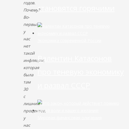
годов.
становятся горячими
Почему?
Во-
первых,
у
нас
Экономика современной России
нет
такой
Валентин Катасонов
инфляции,
которая
про теневую экономику
была
там
и развал СССР
30
с
лишним
процентов,
Мировая финансовая олигархия
у
нас