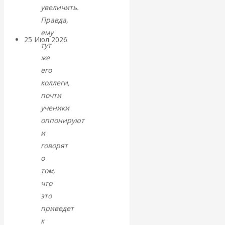
покинуть НАТО?
увеличить.
Правда,
ему
25 Июл 2026
Комментарии,
тут
интервью и беседы
же
его
«Об этом
коллеги,
почти
молчат»:
ученики
оппонируют
экономист
и
говорят
Валентин
о
том,
Катасонов
что
это
считает, что
приведет
кризис в
к