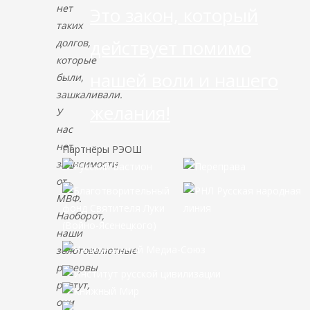
нет
Это закон, который
таких
действует помимо
долгов,
которые
нашей воли и нашего
были,
зашкаливали.
желания!
У
нас
нет
Партнёры РЭОШ
зависимости
от
МВФ.
Наоборот,
наши
золотовалютные
резервы
растут,
они