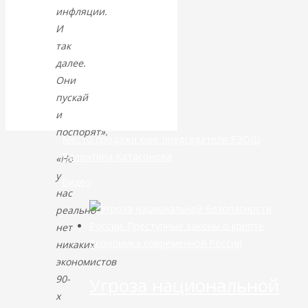
инфляции.
банковской
И
так
сфере России
далее.
Они
уже начался
пускай
и
поспорят».
Место продажи книг председателя РЭОШ
Валентина Катасонова
«Но
у
Видео
нас
реально
нет
Экономика современной России
никаких
экономистов
90-
Угроза национальной
х