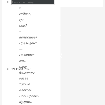
90-
х
Искусственный
сейчас,
интеллект —
где
они?
революционный
–
вопрошает
переход к
Президент.
—
посткапитализму
Назовите
хоть
одну
29 Июл 2026
Мировая
фамилию.
финансовая олигархия
Разве
только
Валентин
Алексей
Леонидович
Катасонов.
Кудрин,