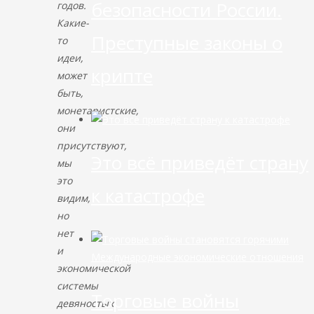
безопасности России.
годов.
Какие-
Преступные законы о
то
идеи,
крипте
может
быть,
монетаристские,
они
присутствуют,
Это всё приведёт страну
мы
это
к катастрофе
видим,
но
нет
и
Международные экономические отношения
экономической
системы
Торговые войны
девяностых