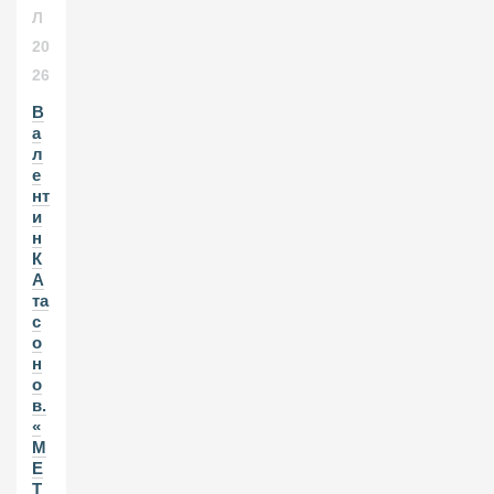
Л
20
26
В
а
л
е
нт
и
н
К
А
та
с
о
н
о
в.
«
М
Е
Т