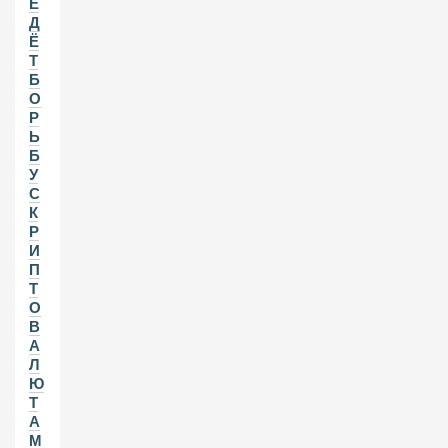
Е
Д
Ё
Т
Б
О
Р
Ь
Б
У
С
К
Р
И
П
Т
О
В
А
Л
Ю
Т
А
М