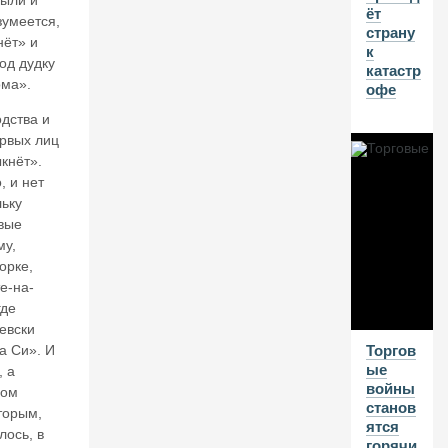
были и
ёт
и
зумеется,
страну
и.
нёт» и
к
П
од дудку
катастр
р
ома».
офе
о
е
дства и
д
рвых лиц
ае
кнёт».
м
, и нет
о
льку
с
н
вые
о
му,
в
орке,
н
е-на-
о
где
й
левски
ка
а Си». И
Торгов
п
ые
, а
ит
войны
ном
а
станов
л,
торым,
ятся
н
лось, в
горячи