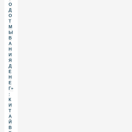
О
Д
О
Т
М
Ы
В
А
Н
И
Я
Д
Е
Н
Е
Г»
:
К
И
Т
А
Й
В