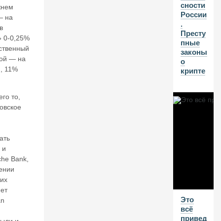
н
сности
жнем
о
России
— на
в.
.
в
И
Престу
 0-0,25%
н
пные
ественный
в
законы
ой — на
ес
о
ти
, 11%
крипте
ц
и
о
го то,
н
овское
н
ы
й
ать
к
 и
р
che Bank,
из
ении
и
их
с
нет
в
Это
Р
an
всё
о
привед
сс