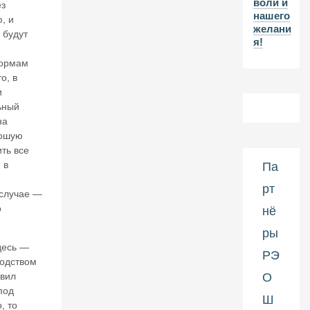
воли и
2-
ез
нашего
л
, и
желани
ет
 будут
я!
и
ю
нормам
н
о, в
а
и
ч
ьный
а
на
л
а
рошую
П
ть все
е
 в
Па
р
рт
в
случае —
о
о
нё
й
м
ры
и
десь —
р
РЭ
водством
о
О
вил
в
под
о
Ш
, то
й