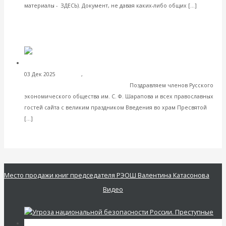
Читать
материалы - ЗДЕСЬ). Документ, не давая каких-либо общих […]
далее
VK
Facebook
Twitter
С ПРАЗДНИКОМ ВВЕДЕНИЯ ВО
03 Дек 2025
Пост дня
,
Христианство
ХРАМ ПРЕСВЯТОЙ БОГОРОДИЦЫ!
Поздравляем членов Русского
экономического общества им. С. Ф. Шарапова и всех православных
гостей сайта с великим праздником Введения во храм Пресвятой
Читать далее
[…]
VK
Facebook
Twitter
Место продажи книг председателя РЭОШ Валентина Катасонова
Видео