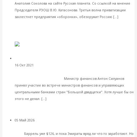
Мировая экономика
Анатолия Соколова на сайте Русская планета. Со ссылкой на мнение
Международные экономические отношения
Председателя РЭОШ В.Ю. Катасонова. Третья волна приватизации
Деньги
Читать
захлестнет предприятия «оборонки», обезоружит Россию […]
Христианство
далее
История России
VK
Все видео
Facebook
Twitter
Константин Двинский. ЛИБЕРАЛЬНЫЕ СОВЕТЫ.
16 Окт 2021
Банки
СИЛУАНОВ ПРИЗВАЛ «БОЛЬШУЮ ДВАДЦАТКУ» СОБЛЮДАТЬ
ПРАВИЛА МОНЕТАРИЗМА
Министр финансов Антон Силуанов
принял участие во встрече министров финансов и управляющих
центральными банками стран "Большой двадцатки". Хотя лучше бы он
Читать далее
этого не делал. […]
VK
Facebook
Twitter
Шейхи ОАЭ качнули
05 Май 2026
Комментарии, интервью и беседы
нефть, но не туда? Черное золото улетело к ценам марта 2022
года
Баррель уже $126, и пока Эмираты вряд ли что-то заработают. Но