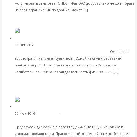
могут нарваться на ответ ОПЕК. «Раз ОАЭ добровольно не хотят брать
Читать далее
на себя ограничения по добыче, может […]
VK
Facebook
Twitter
Валентин Катасонов.
30 Окт 2017
Мировая финансовая система
Европа борется с «тенью», а Америка наблюдает
Офшорная
аристократия начинает суетиться... Одной из самых серьёзных
проблем мировой экономики является её теневой сектор –
Читать
хозяйственная и финансовая деятельность физических и […]
далее
VK
Facebook
Twitter
Церковь и
30 Июн 2016
Христианство
,
Христианство и экономика
экономика. Дискуссия о документе РПЦ. Продолжение (5)
Продолжаем дискуссию о проекте Документа РПЦ «Экономика в
условиях глобализации. Православный этический взгляд» (базовые