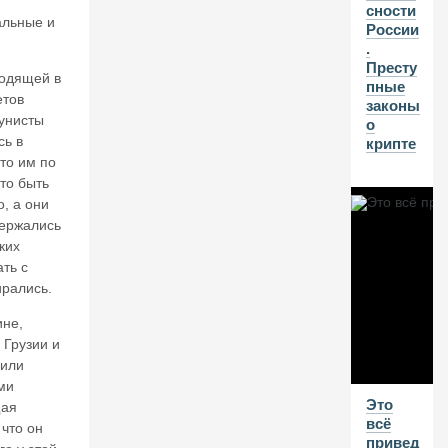
н
сности
альные и
о
России
в.
.
И
Престу
ходящей в
н
пные
етов
в
законы
ес
унисты
о
ти
ь в
крипте
ц
то им по
и
что быть
о
, а они
н
держались
н
ких
ы
ть с
й
рались.
к
р
ине,
из
 Грузии и
и
мили
с
в
ми
Это
Р
щая
всё
о
 что он
привед
сс