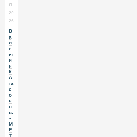
Л
20
26
В
а
л
е
нт
и
н
К
А
та
с
о
н
о
в.
«
М
Е
Т