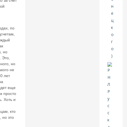
о за счет
о
кой
в.
Е
щ
е
одах, по
р
аз
счетам,
н
аждый
а
ак
те
, но
м
. Это,
у
много, но
б
акого не
л
0 лет
о
на
к
удет еще
и
р
м просто
о
. Хоть и
в
к
цам, кто
и
, но это
б
а