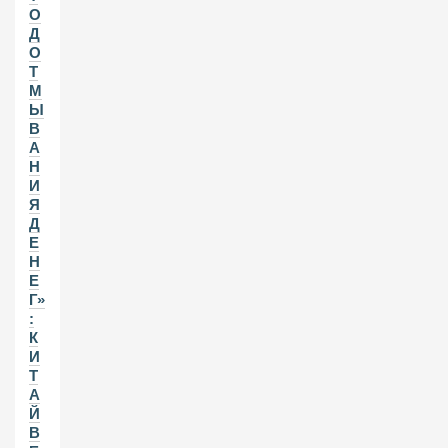
О
Д
О
Т
М
Ы
В
А
Н
И
Я
Д
Е
Н
Е
Г»
:
К
И
Т
А
Й
В