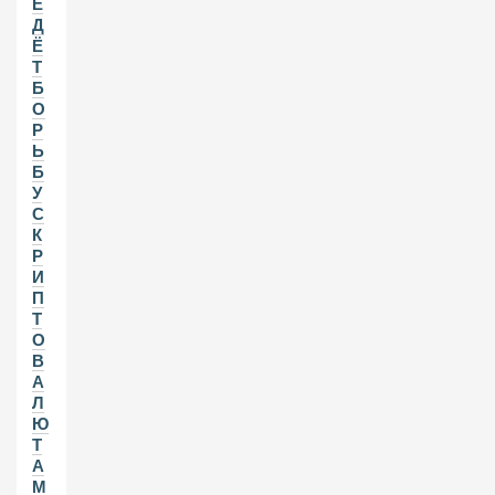
Е
Д
Ё
Т
Б
О
Р
Ь
Б
У
С
К
Р
И
П
Т
О
В
А
Л
Ю
Т
А
М