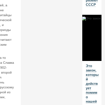
развал
СССР
В
ей, а
 не
Г
 китайцы
20
ической
26
, и
периоды
В
нения
А
л
считают
е
ским
нт
и
н
а-то
К
а Славка
Это
А
1902-
закон,
та
и второй
которы
с
л
й
о
ень
действ
н
 русскому
ует
о
дной из
помим
в.
о
ами,
К
нашей
11