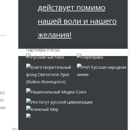
действует помимо
нашей воли и нашего
желания!
Партнёры РЭОШ
022
бо
еще:
10