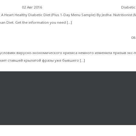
Diabetic diet food list menu
02 Авг 2016
Без рубрики
Diabetic
 A Heart Healthy Diabetic Diet (Plus 1-Day Menu Sample) By Jedha: Nutritionist (
Читать далее
n Diet. Get the information you need […]
08
атасонов. Правительство Мишустина: Денег нет, но вы отдыхай
в условиях вирусно-экономического кризиса немного изменила призыв экс
Читать далее
нает ставшей крылатой фразы уже бывшего […]