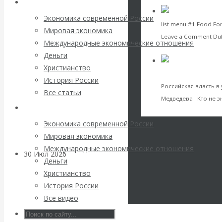
Архив статей
погоду на
Экономика современной России
list menu #1 Food For
финансовых
Мировая экономика
Leave a Comment Duka
Международные экономические отношения
VK
Facebook
Twitter
рынках?
Деньги
Христианство
Минфины хотят
Валентин К
Деньги
История России
Российская власть 
Все статьи
быть главнее
Медведева Кто не з
Архив Видео
VK
Facebook
Twitter
Центробанков?
Экономика современной России
Мировая экономика
Международные экономические отношения
30 Июл 2026
Цифровая
Деньги
экономика
Христианство
История России
Валентин
Все видео
Катасонов.