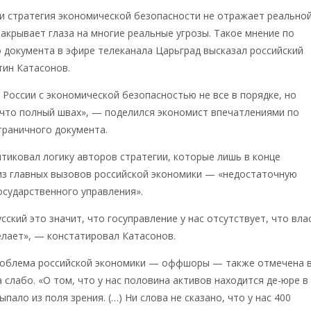
и стратегия экономической безопасности не отражает реально
закрывает глаза на многие реальные угрозы. Такое мнение по
 документа в эфире телеканала Царьград высказал российский
тин Катасонов.
в России с экономической безопасностью не все в порядке, но
 что полный швах», — поделился экономист впечатлениями по
траничного документа.
тиковал логику авторов стратегии, которые лишь в конце
из главных вызовов российской экономики — «недостаточную
сударственного управления».
сский это значит, что госуправление у нас отсутствует, что вла
делает», — констатировал Катасонов.
роблема российской экономики — оффшоры — также отмечена 
 слабо. «О том, что у нас половина активов находится де-юре в
ало из поля зрения. (…) Ни слова не сказано, что у нас 400