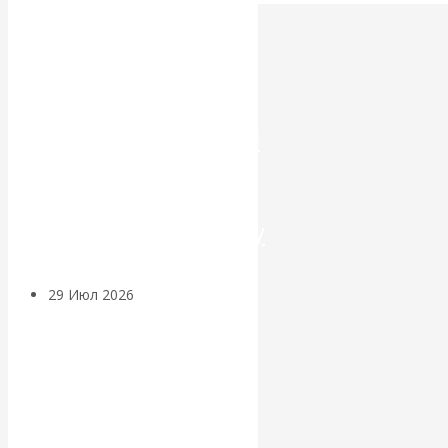
Искусственный
интеллект —
революционный
переход к
посткапитализму
29 Июл 2026
Мировая
финансовая олигархия
Валентин
Катасонов.