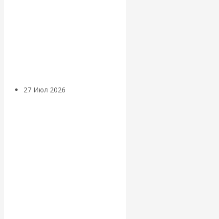
«Мировые
ростовщики»:
вчера и сегодня
27 Июл 2026
Мировая
валютная система
Валентин
КАтасонов.
«МЕТОД
ОТМЫВАНИЯ