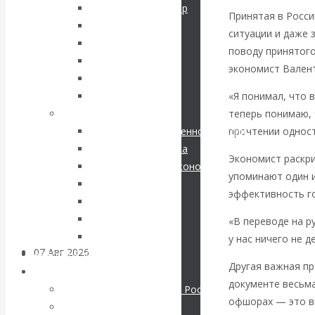
кризис в России.
Соловьев Владимир
Принятая в Росси
Данилевский Н. Я.
ситуации и даже 
Проедаем
Нечволодов А. Д.
поводу принятого
Кокорев Василий
экономист Вален
основной
Бутми Г. В.
«Я понимал, что 
Другие авторы
капитал, но
теперь понимаю,
Современные книги
прочтении однос
Экономика современной России
строим
Мировая экономика
Экономист раскри
Международные экономические отношения
грандиозные
упоминают один 
Деньги
эффективность го
Христианство
планы
История России
«В переводе на ру
Все рубрики…
у нас ничего не 
07 Авг 2026
Постижение
Авторы РЭОШ
Другая важная п
истории
Архив статей
документе весьма
Экономика современной России
офшорах — это вып
Мировая экономика
ВАлентин