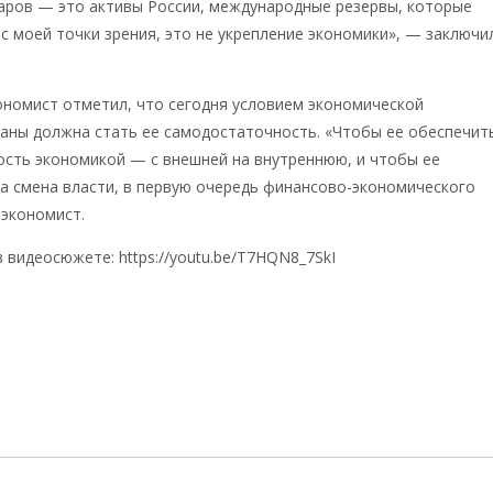
аров — это активы России, международные резервы, которые
с моей точки зрения, это не укрепление экономики», — заключи
ономист отметил, что сегодня условием экономической
аны должна стать ее самодостаточность. «Чтобы ее обеспечит
ость экономикой — с внешней на внутреннюю, и чтобы ее
а смена власти, в первую очередь финансово-экономического
 экономист.
 видеосюжете: https://youtu.be/T7HQN8_7SkI
d.tv/news/katasonov-s-jekonomicheskoj-bezopasnostju-v-ross
10