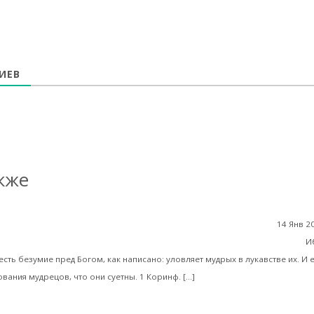
ИЕВ
кже
14 Янв 2
Катасонов. Ф.М. Достоевский о науке и интеллигенции. Часть I
И
сть безумие пред Богом, как написано: уловляет мудрых в лукавстве их. И 
Читать далее
вания мудрецов, что они суетны. 1 Коринф. […]