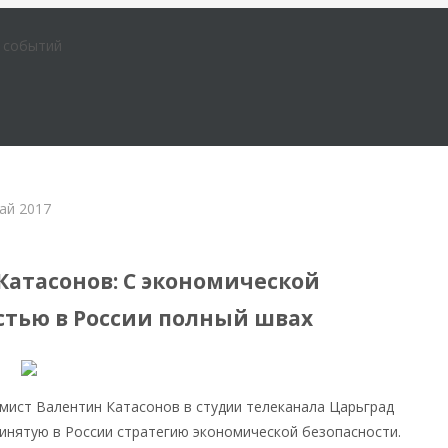
е событий
ай 2017
менной России
Катасонов: С экономической
стью в России полный швах
мист Валентин Катасонов в студии телеканала Царьград
инятую в России стратегию экономической безопасности.