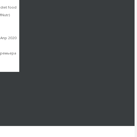
 diet food
MNutr)
 Апр 2020
те
-премьера