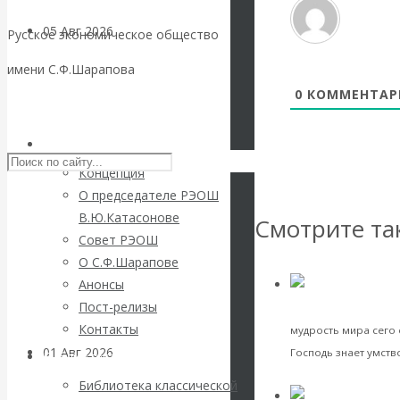
05 Авг 2026
Деньги
Русское экономическое общество
имени С.Ф.Шарапова
Валентин
0
КОММЕНТАР
Skip to content
Катасонов. Еще
РЭОШ
раз на тему
Концепция
О председателе РЭОШ
блокировки
В.Ю.Катасонове
Смотрите та
Совет РЭОШ
банковских
О С.Ф.Шарапове
Анонсы
счетов
Пост-релизы
Валентин 
Культура
Контакты
мудрость мира сего е
01 Авг 2026
Геополитика
Господь знает умство
Библиотека
VK
Facebook
Twitter
Библиотека классической