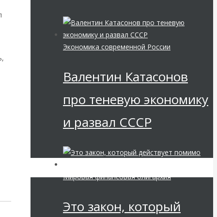
л
Экономика современной России
ь,
Валентин Катасонов
про теневую экономику
и развал СССР
ii-
Мировая финансовая олигархия
Это закон, который