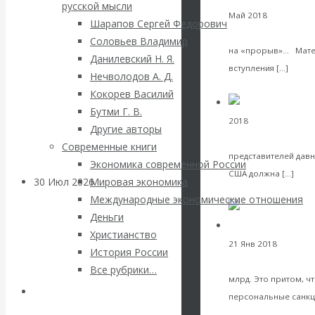
ВАлентин
русской мысли
Май 2018
Экономика
Шарапов Сергей Федорович
хлеб опять намаз
Катасонов.
Соловьев Владимир
на «прорыв»... Мате
Данилевский Н. Я.
Саммит НАТО в
Чита
вступления […]
Нечволодов А. Д.
VK
Facebook
Twitter
Кокорев Василий
Турции: Drang
Бутми Г. В.
2018
Мировая финан
Другие авторы
nach Osten
на поклон в Ваши
Современные книги
представителей давн
Экономика современной России
Чит
США должна […]
30 Июл 2026
Банки
Мировая экономика
VK
Facebook
Twitter
Международные экономические отношения
Деньги
Валентин
Христианство
В
21 Янв 2018
Деньги
История России
Катасонов. Кто
цифры оттока кап
Все рубрики…
млрд. Это притом, ч
определяет
Авторы РЭОШ
персональные санкци
VK
Facebook
Twitter