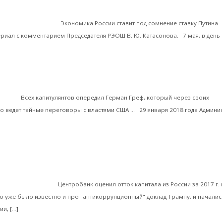
Андрей Полунин. Новые «майские указы»: Мас
 современной России
ать не получится
Экономика России ставит под сомнение ставку Путина
риал с комментарием Председателя РЭОШ В. Ю. Катасонова. 7 мая, в день
ть далее
В. П. Филимонов. Фигуранты «кремлевского докла
совая олигархия
нгтон
Всех капитулянтов опередил Герман Греф, который через своих
о ведет тайные переговоры с властями США … 29 января 2018 года Админи
ать далее
алентин Катасонов: Центробанк потерял контроль и скрывает 
итала из России
Центробанк оценил отток капитала из России за 2017 г. 
то уже было известно и про "антикоррупционный" доклад Трампу, и началис
Читать далее
и, […]