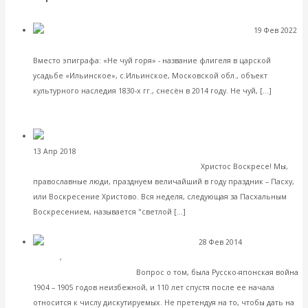
19 Фев 2022
Юрий Самохин. Не чуй, Россия, тягостного горя…
Культура
Вместо эпиграфа: «Не чуй горя» - название флигеля в царской
усадьбе «Ильинское», с.Ильинское, Московской обл., объект
Читать
культурного наследия 1830-х гг., снесён в 2014 году. Не чуй, […]
далее
VK
Facebook
Twitter
Валентин Катасонов.
13 Апр 2018
Экономика современной России
Санкции Запада только на руку России
Христос Воскресе! Мы,
православные люди, празднуем величайший в году праздник – Пасху,
или Воскресение Христово. Вся неделя, следующая за Пасхальным
Читать далее
Воскресением, называется "светлой […]
VK
Facebook
Twitter
28 Фев 2014
История
О причинах
России
,
Международные экономические отношения
русско-японской войны
Вопрос о том, была Русско-японская война
1904 – 1905 годов неизбежной, и 110 лет спустя после ее начала
относится к числу дискутируемых. Не претендуя на то, чтобы дать на