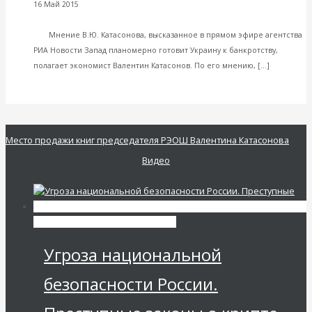
Мнение:
16 Май 2015
Международные экономические отношения
Украина превратилась в «бульдога», лающего по команде на
РФ
Мнение В.Ю. Катасонова, высказанное в прямом эфире агентства
РИА Новости Запад планомерно готовит Украину к банкротству,
Читать
полагает экономист Валентин Катасонов. По его мнению, […]
далее
VK
Facebook
Twitter
Место продажи книг председателя РЭОШ Валентина Катасонова
Видео
Экономика современной России
Угроза национальной
безопасности России.