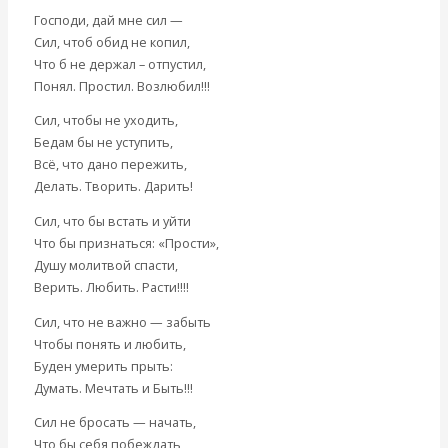
Другие авторы
Господи, дай мне сил —
Современные книги
Сил, чтоб обид не копил,
Экономика современной России
Что б не держал – отпустил,
Мировая экономика
Понял. Простил. Возлюбил!!!
Международные экономические отношения
Сил, чтобы не уходить,
Деньги
Бедам бы не уступить,
Христианство
Всё, что дано пережить,
История России
Делать. Творить. Дарить!
Все рубрики…
Авторы РЭОШ
Сил, что бы встать и уйти
Архив статей
Что бы признаться: «Прости»,
Экономика современной России
Душу молитвой спасти,
Мировая экономика
Верить. Любить. Расти!!!!
Международные экономические отношения
Сил, что не важно — забыть
Деньги
Чтобы понять и любить,
Христианство
Буден умерить прыть:
История России
Думать. Мечтать и Быть!!!
Все статьи
Архив Видео
Сил не бросать — начать,
Экономика современной России
Что бы себя побеждать,