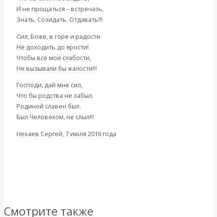
Мировая экономика
И не прощаться – встречать,
Международные экономические отношения
Знать. Созидать. Отдавать!!!
Деньги
Христианство
Сил, Боже, в горе и радости
История России
Не доходить до ярости!
Все видео
Чтобы все мои слабости,
Не вызывали бы жалости!!!
Господи, дай мне сил,
Что бы родства не забыл.
Родиной славен был.
Был Человеком, не слыл!!!
Нехаев Сергей, 7 июля 2016 года
Вернуться назад
Смотрите также