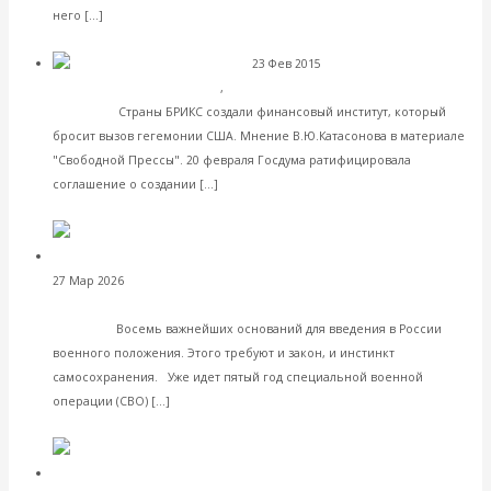
Читать далее
него […]
VK
Facebook
Twitter
23 Фев 2015
Международные
Банк глобальной
экономические отношения
,
Мировая экономика
надежды
Страны БРИКС создали финансовый институт, который
бросит вызов гегемонии США. Мнение В.Ю.Катасонова в материале
"Свободной Прессы". 20 февраля Госдума ратифицировала
Читать далее
соглашение о создании […]
VK
Facebook
Twitter
Валентин Катасонов.
27 Мар 2026
Экономика современной России
Кому мы врем, находясь в «состоянии СВО» с коллективным
Западом
Восемь важнейших оснований для введения в России
военного положения. Этого требуют и закон, и инстинкт
самосохранения. Уже идет пятый год специальной военной
Читать далее
операции (СВО) […]
VK
Facebook
Twitter