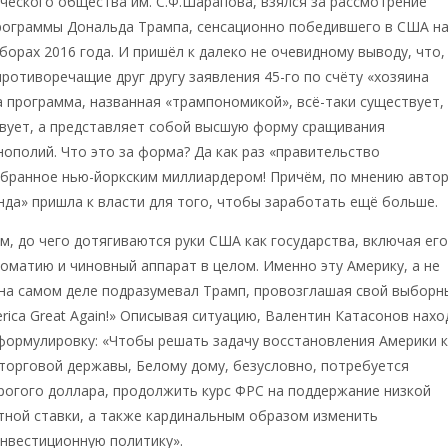
ческого общества им. С.Ф.Шарапова, взялся за рассмотрение
рограммы Дональда Трампа, сенсационно победившего в США н
борах 2016 года. И пришёл к далеко не очевидному выводу, что,
противоречащие друг другу заявления 45-го по счёту «хозяина
а программа, названная «трампономикой», всё-таки существует,
твует, а представляет собой высшую форму сращивания
нополий. Что это за форма? Да как раз «правительство
абранное нью-йоркским миллиардером! Причём, по мнению автор
нда» пришла к власти для того, чтобы заработать ещё больше.
ём, до чего дотягиваются руки США как государства, включая ег
оматию и чиновный аппарат в целом. Именно эту Америку, а не
 на самом деле подразумевал Трамп, провозглашая свой выборн
rica Great Again!» Описывая ситуацию, Валентин Катасонов нахо
формулировку: «Чтобы решать задачу восстановления Америки к
торговой державы, Белому дому, безусловно, потребуется
рогого доллара, продолжить курс ФРС на поддержание низкой
тной ставки, а также кардинальным образом изменить
нвестиционную политику».