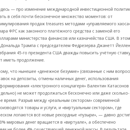
здесь — про изменение международной инвестиционной политик
ать в себя почти бесконечное множество моментов: от
имулирования продаж treasures методами «управляемого хаоса
лара ФРС как законного платёжного средства с заменой его
олларами министерства финансов или казначейства США. В это
Дональда Трампа с председателем Фед­резерва Джанетт Йеллен
збрания 45-го президента США дважды повысить учётную ставку
ет иметь продолжение.
ому, что нынешее «денежное безумие» (связанные с ним вопро
авок на депозиты, отмены наличных денег, использования
 формирования «электронного концлагеря» Валентин Катасонов
тдельно) не может продолжаться бесконечно или даже сколько-
ое время. Разрыв между «реальным сектором» современной
роизводятся товары и услуги, и «виртуальным сектором», где
реском лопаются всё новые рекордные «пузыри», — давно дости
90% мировых денег вращается в «виртуале», а обеспечено
ами не более 4% существующей денежной массы. В результате