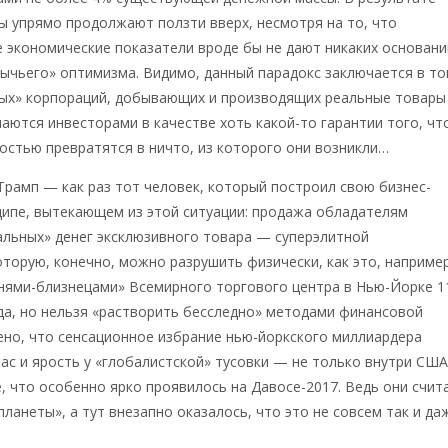
 упрямо продолжают ползти вверх, несмотря на то, что
 экономические показатели вроде бы не дают никаких основани
ычьего» оптимизма. Видимо, данный парадокс заключается в то
вых» корпораций, добывающих и производящих реальные товары
маются инвесторами в качестве хоть какой-то гарантии того, чт
ностью превратятся в ничто, из которого они возникли…
Трамп — как раз тот человек, который построил свою бизнес-
ципе, вытекающем из этой ситуации: продажа обладателям
альных» денег эксклюзивного товара — суперэлитной
торую, конечно, можно разрушить физически, как это, например
нями-близнецами» Всемирного торгового центра в Нью-Йорке 1
да, но нельзя «растворить бесследно» методами финансовой
ено, что сенсационное избрание нью-йоркского миллиардера
ас и ярость у «глобалистской» тусовки — не только внутри США
е, что особенно ярко проявилось на Давосе-2017. Ведь они счит
планеты», а тут внезапно оказалось, что это не совсем так и да