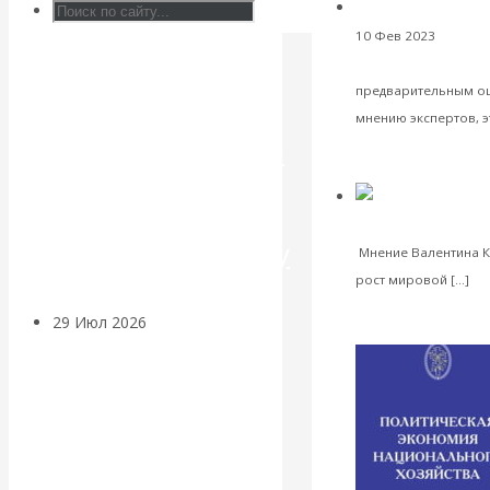
В
10 Фев 2023
Банки
Искусственный
из российской эк
интеллект —
предварительным оц
мнению экспертов, э
революционный
VK
Facebook
Twitter
переход к
Нефть в
экономика
посткапитализму
Мнение Валентина К
Чи
рост мировой […]
VK
29 Июл 2026
Мировая
Facebook
финансовая олигархия
Twitter
Валентин
Катасонов.