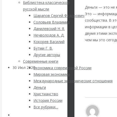
ВАлентин
Библиотека классической
Деньги — это не 
русской мысли
Катасонов.
Это — информаци
Шарапов Сергей Федорович
сообщества. В эт
Соловьев Владимир
Саммит НАТО в
информации в це
Данилевский Н. Я.
двумя этими экс
Нечволодов А. Д.
Турции: Drang
чем мы это сегод
Кокорев Василий
Бутми Г. В.
nach Osten
Другие авторы
http://zavtra.ru/b
Современные книги
30 Июл 2026
Банки
Экономика современной России
Вернуться назад
Мировая экономика
Международные экономические отношения
Валентин
Деньги
Катасонов. Кто
Христианство
История России
определяет
Все рубрики…
Авторы РЭОШ