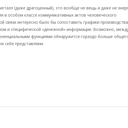
металл (даже драгоценный), это вообще не вещь и даже не энерг
я в особом классе коммуникативных актов человеческого
ой связи интересно было бы сопоставить графики производств
лом и специфической «денежной» информации. Возможно, межд
поненциальными функциями обнаружится гораздо больше общег
ня себе представляем.
logs/apostrof_katasonov-tramp