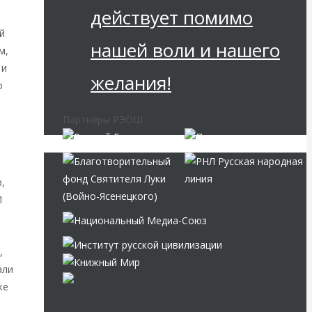
действует помимо
й
нашей воли и нашего
м,
 и
желания!
о
Партнёры РЭОШ
,
1
,
али
же