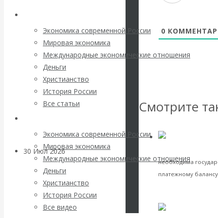
погоду на
Архив статей
финансовых
Экономика современной России
0
КОММЕНТАР
Мировая экономика
рынках?
Международные экономические отношения
Деньги
Минфины хотят
Христианство
История России
быть главнее
Смотрите та
Все статьи
Центробанков?
Архив Видео
Экономика современной России
Мировая экономика
современной Росси
30 Июл 2026
Цифровая
Международные экономические отношения
необходима государ
экономика
Деньги
платежному балансу 
Христианство
Валентин
VK
История России
Facebook
Twitter
Все видео
Катасонов.