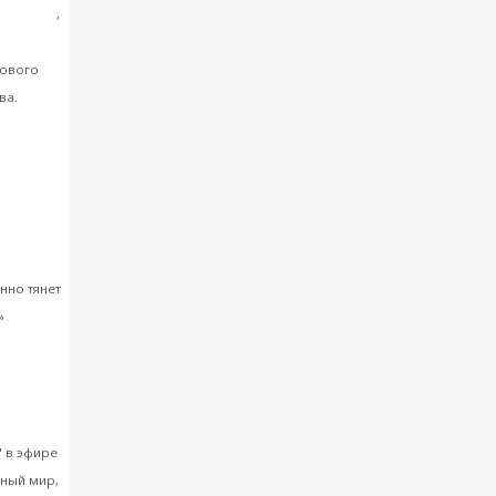
ые книги
,
о
нового
ва.
зерва,
нно тянет
»
нная
" в эфире
ьный мир,