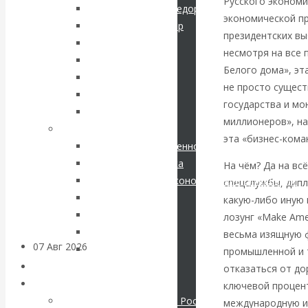
Русского экономи
кризис в России.
Шарапов Сергей Федорович
экономической п
Соловьев Владимир
президентских вы
Проедаем
Данилевский Н. Я.
несмотря на все 
Нечволодов А. Д.
основной
Белого дома», эт
Кокорев Василий
не просто сущес
Бутми Г. В.
капитал, но
государства и мо
Другие авторы
миллионеров», н
Современные книги
строим
эта «бизнес-кома
Экономика современной России
Мировая экономика
грандиозные
На чём? Да на вс
Международные экономические отношения
спецслужбы, дипл
планы
Деньги
какую-либо иную
Христианство
лозунг «Make Ame
История России
весьма изящную 
07 Авг 2026
Постижение
Все рубрики…
промышленной и 
истории
Авторы РЭОШ
отказаться от до
Архив статей
ключевой процен
ВАлентин
Экономика современной России
международную и