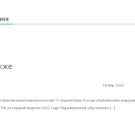
ИЕВ
кже
18 Апр 2022
Экон
Валентин Катасонов. Платёжный баланс России, или Что делат
и
ственная валютная монополия 11 апреля Банк России опубликовал инфор
Читать д
РФ за первый квартал 2022 года. Ряд изменений обусловлен […]