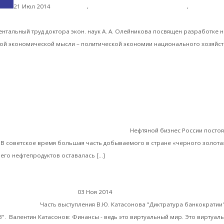
21 Июл 2014
Библиотека
,
Экономика современной России
,
Современн
Олейников А. А. Политическая экономия национальног
рия России
нтальный труд доктора экон. наук А. А. Олейникова посвящен разработке 
кой экономической мысли – политической экономии национального хозяйст
ать далее
Валентин Катасонов. «У нас достаточно ре
ика современной России
опливный кризис в течение 24 часов»
Нефтяной бизнес России постоя
В советское время большая часть добываемого в стране «черного золота
Читать далее
его нефтепродуктов оставалась […]
Вое
03 Ноя 2014
Мировая финансовая олигархия
го доллара
Часть выступления В.Ю. Катасонова "Диктратура банкократии
". Валентин Катасонов: Финансы - ведь это виртуальный мир. Это виртуал