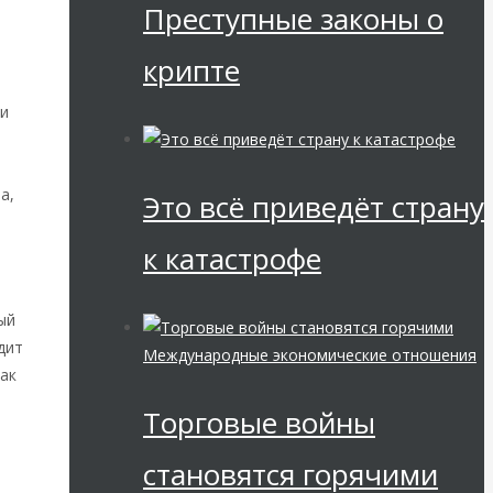
Преступные законы о
а
крипте
 и
а,
Это всё приведёт страну
к катастрофе
о
ый
дит
Международные экономические отношения
ак
Торговые войны
становятся горячими