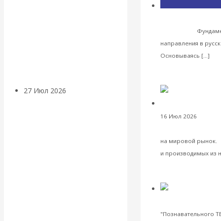
«Мировые
Экономическая исто
хозяйства
Фундаме
ростовщики»:
направления в русс
Чит
вчера и сегодня
Основываясь […]
VK
Facebook
Twitter
27 Июл 2026
Мировая
валютная система
16 Июл 2026
Эконом
чтобы загасить т
Валентин
на мировой рынок. 
КАтасонов.
и производимых из н
VK
«МЕТОД
Facebook
Twitter
ОТМЫВАНИЯ
сила американско
"Познавательного ТВ