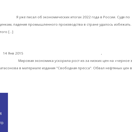
Алентин Катасонов. Центробанк продолжает высасывать денеж
ономики
Я уже писал об экономических итогах 2022 года в России. Судя по
енкам, падения промышленного производства в стране удалось избежать.
Читать далее
того […]
14 Янв 2015
Международные экономические отношения
,
Мировая
 помощь
Мировая экономика ускорила рост из-за низких цен на «черное 
атасонова в материале издания "Свободная пресса". Обвал нефтяных цен 
тать далее