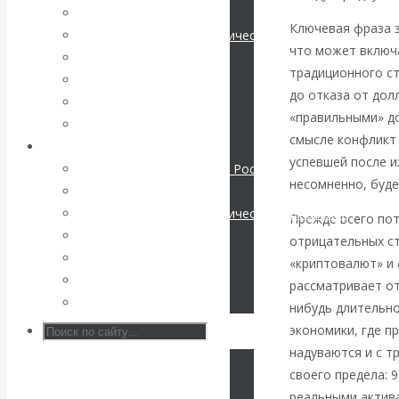
Мировая экономика
Ключевая фраза 
КАтасонов. К
Международные экономические отношения
что может включ
Деньги
традиционного ст
112-летию
Христианство
до отказа от дол
История России
начала Первой
«правильными» д
Все статьи
смысле конфликт 
Архив Видео
мировой войны:
успевшей после и
Экономика современной России
несомненно, буд
Мировая экономика
вместо победы
Международные экономические отношения
Прежде всего пот
Деньги
отрицательных ст
Россия
Христианство
«криптовалют» и
История России
получила
рассматривает о
Все видео
нибудь длительн
«похабный»
экономики, где п
надуваются и с т
Брестский мир
своего предела: 
реальными актив