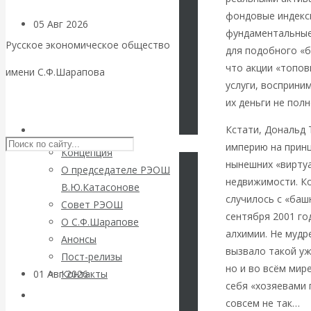
фондовые индексы
05 Авг 2026
Деньги
фундаментальные
Русское экономическое общество
для подобного «б
Валентин
что акции «топо
имени С.Ф.Шарапова
услуги, восприни
Катасонов. Еще
Skip to content
их деньги не пол
раз на тему
Кстати, Дональд 
РЭОШ
империю на прин
Концепция
блокировки
нынешних «вирту
О председателе РЭОШ
недвижимости. Ко
В.Ю.Катасонове
банковских
случилось с «баш
Совет РЭОШ
сентября 2001 го
О С.Ф.Шарапове
счетов
алхимии. Не мудр
Анонсы
вызвало такой уж
Пост-релизы
но и во всём мир
01 Авг 2026
Геополитика
Контакты
себя «хозяевами 
Библиотека
совсем не так…