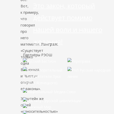
Это закон, который
Вот,
к примеру,
действует помимо
что
говорил
нашей воли и нашего
про
него
желания!
математик
Ланграж
:
«Существует
Партнёры РЭОШ
только
одна
Вселенная,
и Ньютон
открыл
её законы».
Эйнштейн же
своей
«относительностью»