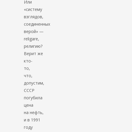
Или
«систему
взглядов,
соединенных
верой» —
religare,
религию?
Верит же
кто-
то,
что,
допустим,
СССР
погубила
цена
на нефть,
и в 1991
году