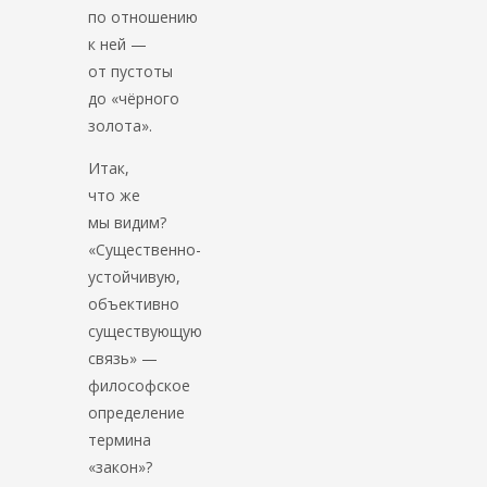
по отношению
к ней —
от пустоты
до «чёрного
золота».
Итак,
что же
мы видим?
«Существенно-
устойчивую,
объективно
существующую
связь» —
философское
определение
термина
«закон»?