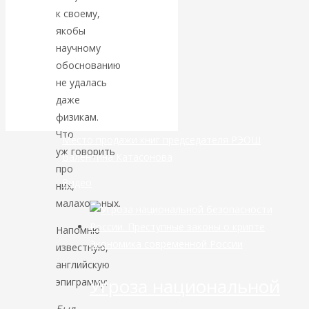
к своему,
банковской
якобы
научному
сфере России
обоснованию
не удалась
уже начался
даже
физикам.
Что
Место продажи книг председателя РЭОШ
уж говорить
Валентина Катасонова
про
Видео
них,
малахольных.
Напомню
Экономика современной России
известную,
английскую
Угроза национальной
эпиграмму:
Был