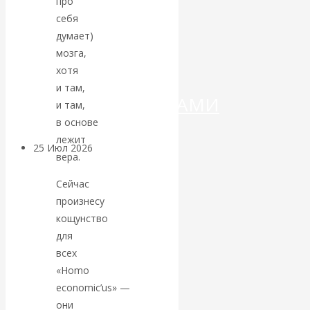
про
ДЕНЕГ»: КИТАЙ
себя
ВЕДЁТ БОРЬБУ
думает)
мозга,
С
хотя
и там,
КРИПТОВАЛЮТАМИ
и там,
в основе
лежит
25 Июл 2026
Геополитика
вера.
Сейчас
Валентин
произнесу
КАтасонов.
кощунство
для
Может ли
всех
«Homo
Америка
economic’us» —
они