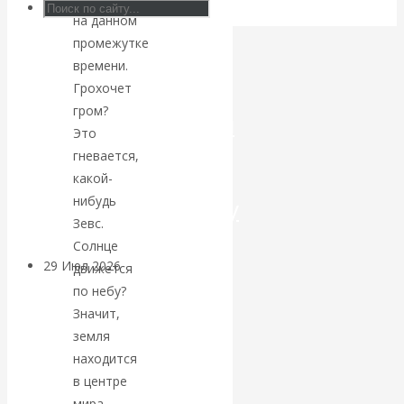
на данном
Искусственный
промежутке
времени.
интеллект —
Грохочет
гром?
революционный
Это
гневается,
переход к
какой-
нибудь
посткапитализму
Зевс.
Солнце
29 Июл 2026
Мировая
движется
финансовая олигархия
по небу?
Значит,
Валентин
земля
находится
Катасонов.
в центре
мира.