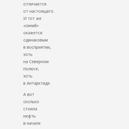
отличается
от настоящего.
И тот же
«синий»
окажется
одинаковым
в восприятии,
хоть
на Северном
полюсе,
хоть
в Антарктиде.
А вот
сколько
стоила
нефть
в начале