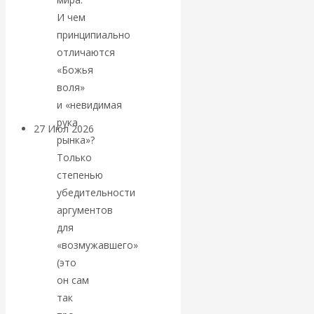
«Мировые
И чем
принципиально
ростовщики»:
отличаются
«Божья
вчера и сегодня
воля»
и «невидимая
рука
27 Июл 2026
Мировая
рынка»?
валютная система
Только
степенью
Валентин
убедительности
аргументов
КАтасонов.
для
«возмужавшего»
«МЕТОД
(это
он сам
ОТМЫВАНИЯ
так