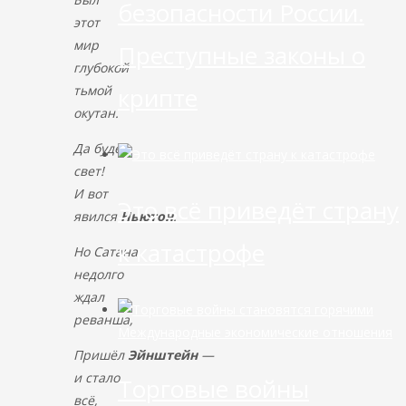
безопасности России.
этот
мир
Преступные законы о
глубокой
крипте
тьмой
окутан.
Да будет
свет!
И вот
Это всё приведёт страну
явился
Ньютон
.
к катастрофе
Но Сатана
недолго
ждал
реванша,
Международные экономические отношения
Пришёл
Эйнштейн
—
и стало
Торговые войны
всё,