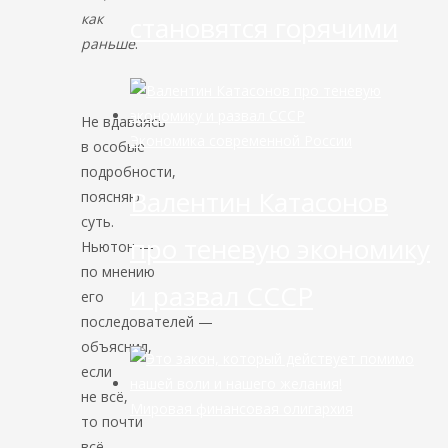
как
становятся горячими
раньше
.
Не вдаваясь
Экономика современной России
в особые
подробности,
Валентин Катасонов
поясняю
суть.
про теневую экономику
Ньютон —
по мнению
и развал СССР
его
последователей —
объяснил,
если
не всё,
Мировая финансовая олигархия
то почти
всё.