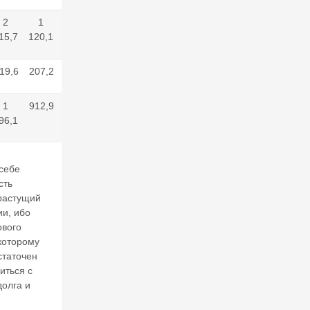
И
2
1
93,7
15,7
120,1
25
И
19,6
207,2
66,3
Ю
Л
1
912,9
103,4
20
96,1
26
В
себе
а
л
сть
е
 растущий
нт
ии, ибо
и
ового
н
которому
К
статочен
А
иться с
та
олга и
с
о