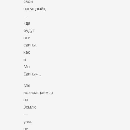
свой
насущный»,
….
«да
будут
все
едины,
как
и
Мы
Едины»…
Мы
возвращаемся
на
Землю
—
увы,
не