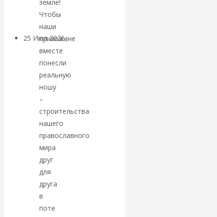
земле!
покинуть НАТО?
Чтобы
наши
25 Июл 2026
Комментарии,
прихожане
интервью и беседы
вместе
понесли
реальную
«Об этом
ношу
молчат»:
–
строительства
экономист
нашего
православного
Валентин
мира
друг
Катасонов
для
друга
считает, что
в
поте
кризис в