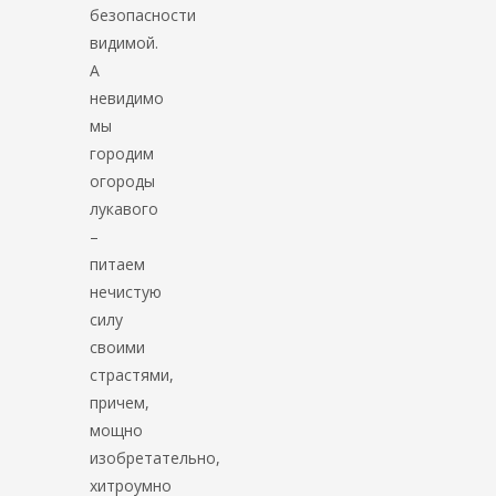
безопасности
видимой.
А
невидимо
мы
городим
огороды
лукавого
–
питаем
нечистую
силу
своими
страстями,
причем,
мощно
изобретательно,
хитроумно