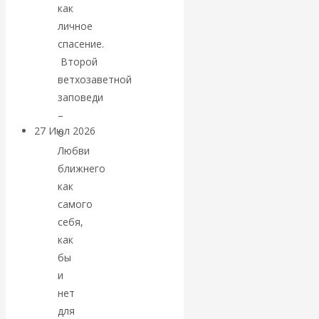
как
«Мировые
личное
спасение.
ростовщики»:
Второй
ветхозаветной
вчера и сегодня
заповеди
–
27 Июл 2026
Мировая
о
валютная система
Любви
ближнего
как
Валентин
самого
КАтасонов.
себя,
как
«МЕТОД
бы
и
ОТМЫВАНИЯ
нет
для