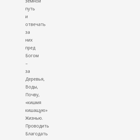
земной
путь
и
отвечать
за
них
пред
Богом
–
за
Деревья,
Воды,
Почву,
«кишмя
кишащую»
Жизнью.
Проводить
Благодать