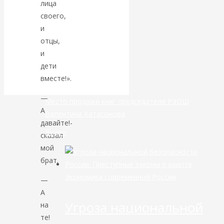
лица
своего,
банковской
и
отцы,
сфере России
и
дети
уже начался
вместе!».
—
Место продажи книг председателя РЭОШ
А
Валентина Катасонова
давайте!-
Видео
сказал
мой
брат.
Экономика современной России
—
А
Угроза национальной
на
те!