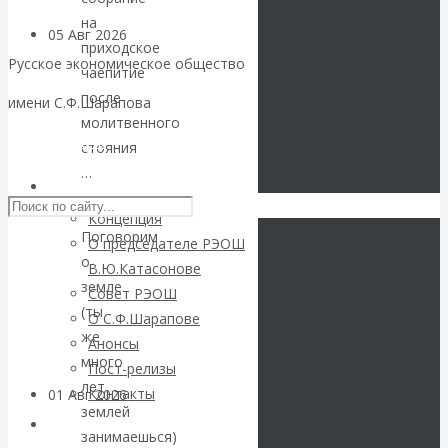
на
05 Авг 2026
Деньги
приходское
Русское экономическое общество
чаепитие
Валентин
после
имени С.Ф.Шарапова
молитвенного
Катасонов. Еще
Skip to content
стояния
…
раз на тему
РЭОШ
—
Концепция
блокировки
Поговорим
О председателе РЭОШ
о
В.Ю.Катасонове
банковских
земле
Совет РЭОШ
(ты
О С.Ф.Шарапове
счетов
же
Анонсы
много
Пост-релизы
лет
Контакты
01 Авг 2026
Геополитика
землей
Библиотека
занимаешься)