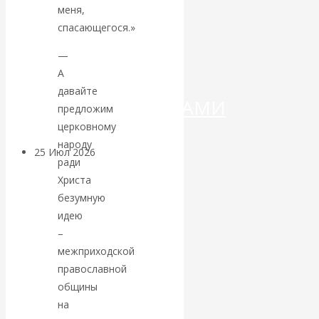
ДЕНЕГ»: КИТАЙ
меня,
спасающегося.»
ВЕДЁТ БОРЬБУ
—
С
А
давайте
КРИПТОВАЛЮТАМИ
предложим
церковному
народу
25 Июл 2026
Геополитика
ради
Христа
Валентин
безумную
идею
КАтасонов.
–
межприходской
Может ли
православной
общины
Америка
на