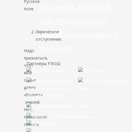
Русское
Это закон, который
поле.
действует помимо
Лирическое
нашей воли и нашего
отступление.
желания!
Надо
признаться,
Партнёры РЭОШ
что
моя
семья
давно
«болеет»
землей.
Нет,
правильнее
сказать
–