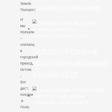
Земля.
становятся горячими
Поехали!
И
мы
поехали
Экономика современной России
–
сначала,
Валентин Катасонов
в
городской
про теневую экономику
приход,
потом
и развал СССР
,
Бог
даст,
поедем
в
Мировая финансовая олигархия
Поле,