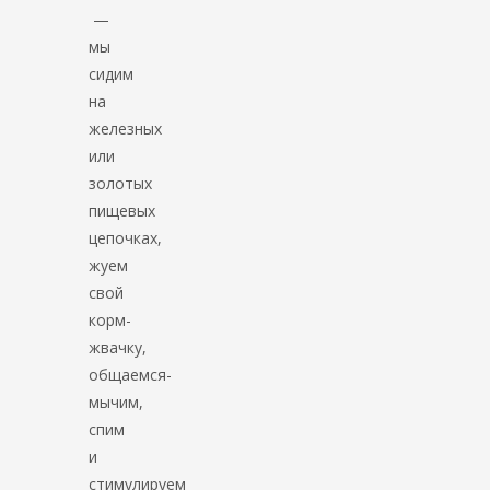
—
мы
сидим
на
железных
или
золотых
пищевых
цепочках,
жуем
свой
корм-
жвачку,
общаемся-
мычим,
спим
и
стимулируем