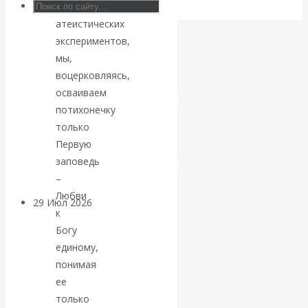
столетних
атеистических
Искусственный
экспериментов,
интеллект —
мы,
воцерковляясь,
революционный
осваиваем
потихонечку
переход к
только
Первую
посткапитализму
заповедь
–
Любви
29 Июл 2026
Мировая
к
финансовая олигархия
Богу
единому,
Валентин
понимая
ее
Катасонов.
только