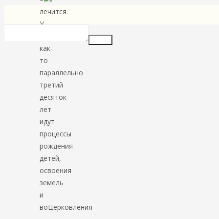
лечится.
У
нас
Insert
как-
то
параллельно
третий
десяток
лет
идут
процессы
рождения
детей,
освоения
земель
и
воЦерковления