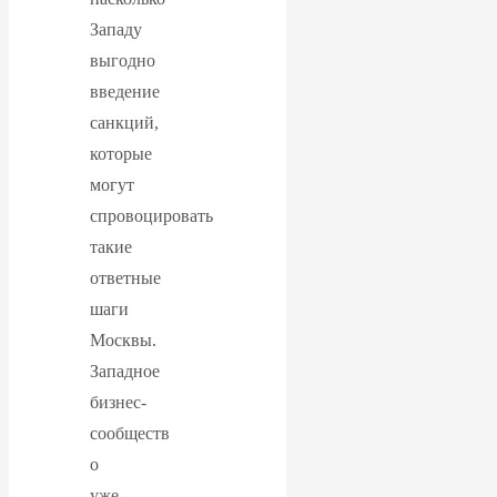
Валентин
Западу
КАтасонов.
выгодно
введение
Парадоксы
санкций,
которые
денежной
могут
системы России.
спровоцировать
такие
Комментарий к
ответные
шаги
последним
Москвы.
Западное
данным
бизнес-
Центробанка о
сообществ
о
наличной
уже