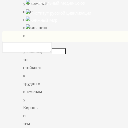
уникальный
опыт
по
выживанию
в
сложных
Insert
условиях,
то
стойкость
к
трудным
временам
у
Европы
и
тем