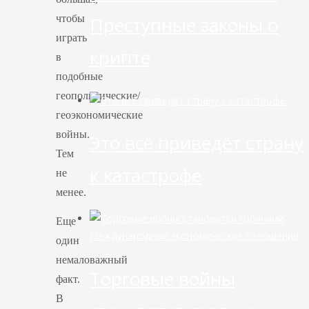
Преступные законы о
чтобы
играть
крипте
в
подобные
геополитические/
геоэкономические
войны.
Это всё приведёт страну
Тем
к катастрофе
не
менее.
Еще
Международные экономические отношения
один
немаловажный
Торговые войны
факт.
В