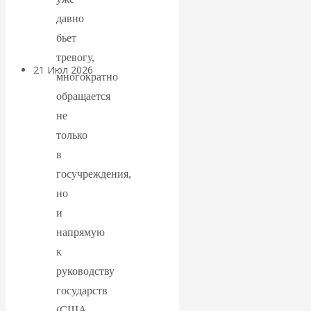
давно
денежной массе
бьет
тревогу,
21 Июл 2026
Комментарии,
многократно
интервью и беседы
обращается
не
ВАлентин
только
в
Катасонов.
госучреждения,
Воздушные
но
и
коридоры:
напрямую
к
«Паутина-2»
руководству
провалилась, но
государств
(США,