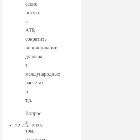
экономист
еские
потоки
Валентин
в
Катасонов
АТР,
сократить
считает, что
использование
доллара
кризис в
в
банковской
международных
расчетах
сфере России
и
т.д.
уже начался
Вопрос
в
22 Июл 2026
Деньги
том,
насколько