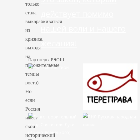
только
действует помимо
стала
выкарабкиваться
нашей воли и нашего
из
кризиса,
желания!
выходя
на
Партнёры РЭОШ
положительные
темпы
роста).
Но
если
Россия
имеет
свой
исторический