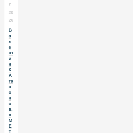
Л
20
26
В
а
л
е
нт
и
н
К
А
та
с
о
н
о
в.
«
М
Е
Т