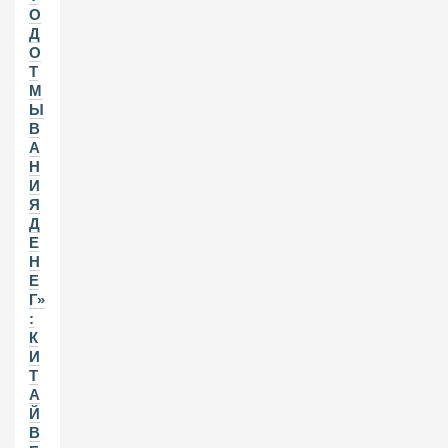
О
Д
О
Т
М
Ы
В
А
Н
И
Я
Д
Е
Н
Е
Г»
:
К
И
Т
А
Й
В