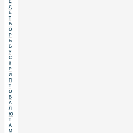
Е
Д
Ё
Т
Б
О
Р
Ь
Б
У
С
К
Р
И
П
Т
О
В
А
Л
Ю
Т
А
М