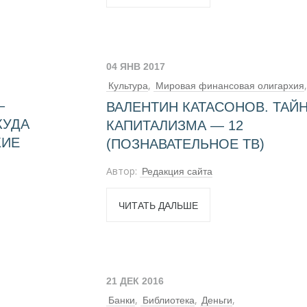
04 ЯНВ 2017
,
,
Культура
Мировая финансовая олигархия
–
,
ВАЛЕНТИН КАТАСОНОВ. ТАЙ
Мировая экономика
КУДА
,
КАПИТАЛИЗМА — 12
Экономическая история зарубежных стран
КИЕ
(ПОЗНАВАТЕЛЬНОЕ ТВ)
Экономическая история России
Автор:
Редакция сайта
ЧИТАТЬ ДАЛЬШЕ
21 ДЕК 2016
,
,
,
Банки
Библиотека
Деньги