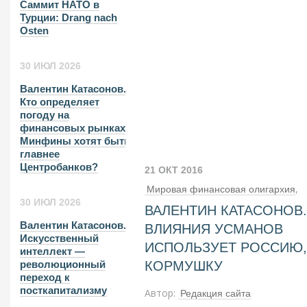
Саммит НАТО в
Турции: Drang nach
Osten
30 ИЮЛ 2026
Валентин Катасонов.
Кто определяет
погоду на
финансовых рынках?
Минфины хотят быть
главнее
Центробанков?
21 ОКТ 2016
,
Мировая финансовая олигархия
30 ИЮЛ 2026
ВАЛЕНТИН КАТАСОНОВ.
Экономика современной России
Валентин Катасонов.
ВЛИЯНИЯ УСМАНОВ
Искусственный
ИСПОЛЬЗУЕТ РОССИЮ,
интеллект —
КОРМУШКУ
революционный
переход к
посткапитализму
Автор:
Редакция сайта