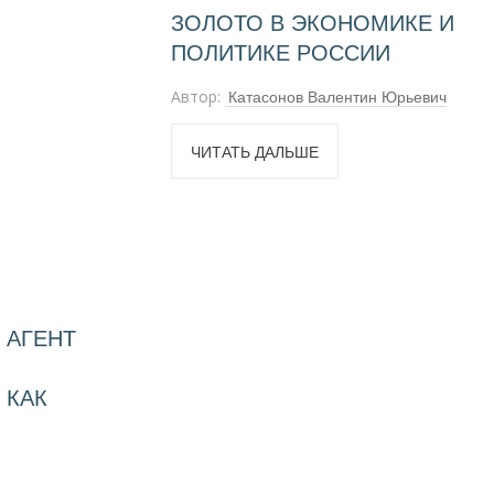
ЗОЛОТО В ЭКОНОМИКЕ И
Международные экономические отношения
,
ПОЛИТИКЕ РОССИИ
Мировая финансовая олигархия
,
Современные книги
Автор:
Катасонов Валентин Юрьевич
,
Экономика современной России
Экономическая история России
ЧИТАТЬ ДАЛЬШЕ
 АГЕНТ
 КАК