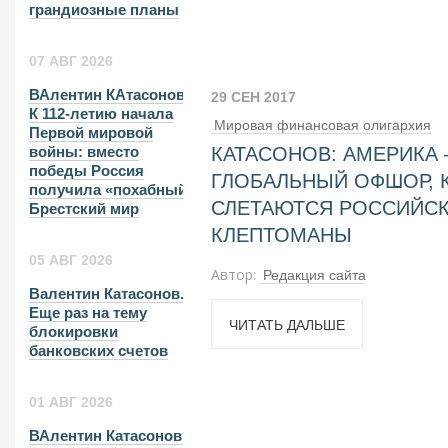
грандиозные планы
07 АВГ 2026
ВАлентин КАтасонов.
29 СЕН 2017
К 112-летию начала
Мировая финансовая олигархия
Первой мировой
КАТАСОНОВ: АМЕРИКА 
войны: вместо
победы Россия
ГЛОБАЛЬНЫЙ ОФШОР, 
получила «похабный»
СЛЕТАЮТСЯ РОССИЙС
Брестский мир
КЛЕПТОМАНЫ
05 АВГ 2026
Автор:
Редакция сайта
Валентин Катасонов.
Еще раз на тему
ЧИТАТЬ ДАЛЬШЕ
блокировки
банковских счетов
01 АВГ 2026
ВАлентин Катасонов.