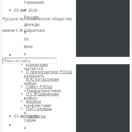
Германию
и
05 Авг 2026
Деньги
Россию
Русское экономическое общество
дважды
Валентин
имени С.Ф.Шарапова
в
ХХ
Катасонов. Еще
Skip to content
веке
раз на тему
и
РЭОШ
кто
Концепция
блокировки
пытается
О председателе РЭОШ
развязать
В.Ю.Катасонове
банковских
новую
Совет РЭОШ
«Тридцатилетнюю
О С.Ф.Шарапове
счетов
войну»
Анонсы
конфликтами
Пост-релизы
в
Контакты
01 Авг 2026
Геополитика
Сирии
Библиотека
и