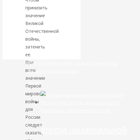
принизить
банковской
значение
Великой
сфере России
Отечественной
войны,
уже начался
затенить
ее.
При
Место продажи книг председателя РЭОШ
всем
Валентина Катасонова
значении
Видео
Первой
мировой
войны
для
Экономика современной России
России
следует
Угроза национальной
сказать,