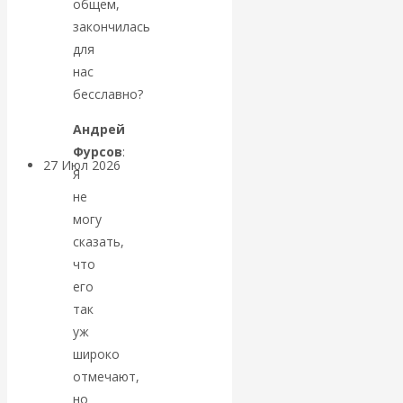
общем,
«Мировые
закончилась
для
ростовщики»:
нас
бесславно?
вчера и сегодня
Андрей
Фурсов
:
27 Июл 2026
Мировая
Я
валютная система
не
могу
Валентин
сказать,
что
КАтасонов.
его
так
«МЕТОД
уж
широко
ОТМЫВАНИЯ
отмечают,
но