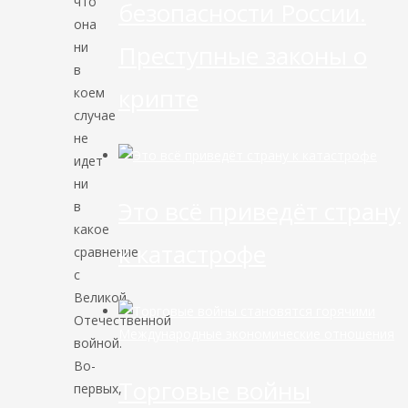
что
безопасности России.
она
ни
Преступные законы о
в
крипте
коем
случае
не
идет
ни
Это всё приведёт страну
в
какое
к катастрофе
сравнение
с
Великой
Отечественной
Международные экономические отношения
войной.
Во-
Торговые войны
первых,