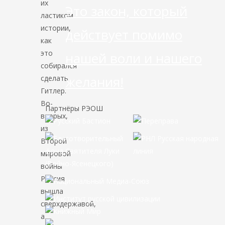
их
Это закон, который
ластиком
истории,
действует помимо
как
это
нашей воли и нашего
собирался
желания!
сделать
Гитлер.
Во-
Партнёры РЭОШ
вторых,
из
Второй
мировой
войны
Россия
вышла
сверхдержавой,
а