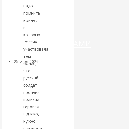
ДЕНЕГ»: КИТАЙ
надо
помнить
ВЕДЁТ БОРЬБУ
войны,
в
С
которых
КРИПТОВАЛЮТАМИ
Россия
участвовала,
тем
25 Июл 2026
Геополитика
более,
что
Валентин
русский
солдат
КАтасонов.
проявил
великий
Может ли
героизм.
Однако,
Америка
нужно
понимать