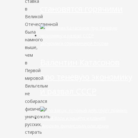
ставка
становятся горячими
в
Великой
Отечественной
была
намного
Экономика современной России
выше,
чем
Валентин Катасонов
в
Первой
про теневую экономику
мировой.
Вильгельм
и развал СССР
не
собирался
физически
уничтожать
русских,
Мировая финансовая олигархия
стирать