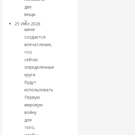
покинуть НАТО?
две
вещи.
У
25 Июл 2026
Комментарии,
меня
интервью и беседы
создается
впечатление,
«Об этом
что
сейчас
молчат»:
определенные
круги
экономист
будут
использовать
Валентин
Первую
Катасонов
мировую
войну
считает, что
для
того,
кризис в
чтобы