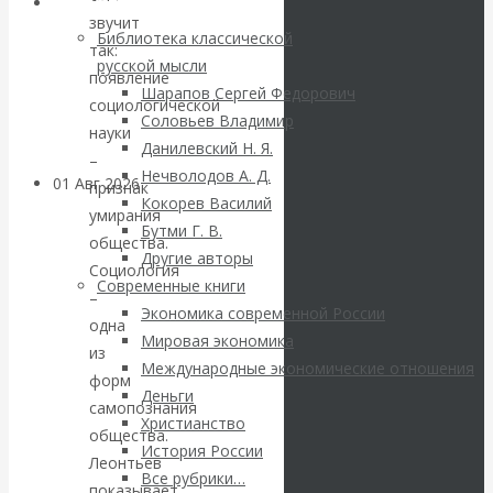
блокировки
Библиотека
звучит
Библиотека классической
так:
банковских
русской мысли
появление
Шарапов Сергей Федорович
счетов
социологической
Соловьев Владимир
науки
Данилевский Н. Я.
–
Нечволодов А. Д.
01 Авг 2026
Геополитика
признак
Кокорев Василий
умирания
Бутми Г. В.
ВАлентин
общества.
Другие авторы
Социология
Современные книги
Катасонов.
–
Экономика современной России
одна
Мировая экономика
Саммит НАТО в
из
Международные экономические отношения
форм
Деньги
Турции: Drang
самопознания
Христианство
общества.
nach Osten
История России
Леонтьев
Все рубрики…
показывает,