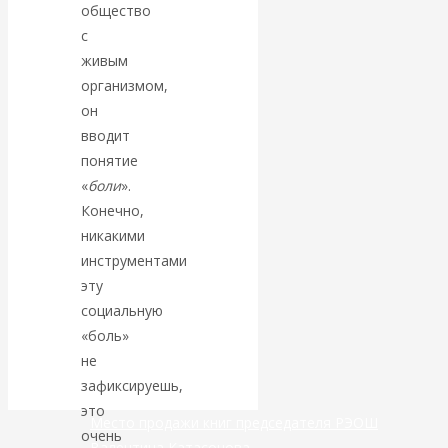
общество
экономист
с
живым
Валентин
организмом,
он
Катасонов
вводит
понятие
считает, что
«
боли
».
Конечно,
кризис в
никакими
банковской
инструментами
эту
сфере России
социальную
«боль»
уже начался
не
зафиксируешь,
это
Место продажи книг председателя РЭОШ
очень
Валентина Катасонова