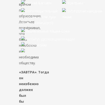
врачом
по
образованию,
Леонтьев
подчёркивал,
что
боль
неизбежна
и
необходима
обществу.
«ЗАВТРА»
.
Тогда
он
неизбежно
должен
был
бы