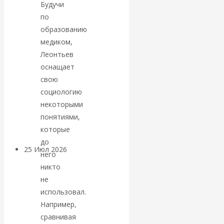
Будучи
по
Валентин
образованию
медиком,
КАтасонов.
Леонтьев
Может ли
оснащает
свою
Америка
социологию
некоторыми
покинуть НАТО?
понятиями,
которые
до
25 Июл 2026
Комментарии,
него
интервью и беседы
никто
не
«Об этом
использовал.
Например,
молчат»:
сравнивая