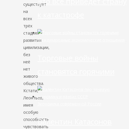
Это всё приведёт страну
существует
на
к катастрофе
всех
трёх
стадиях
Международные экономические отношения
развития
цивилизации,
без
Торговые войны
неё
становятся горячими
нет
живого
общества.
Кстати,
Леонтьев,
Экономика современной России
имея
особую
Валентин Катасонов
способность
чувствовать