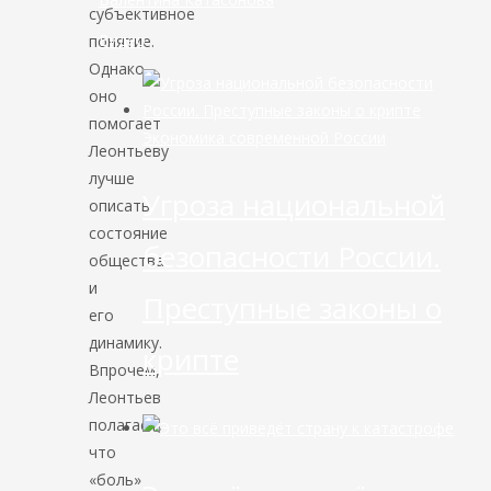
субъективное
Видео
понятие.
Однако
оно
помогает
Экономика современной России
Леонтьеву
лучше
Угроза национальной
описать
состояние
безопасности России.
общества
и
Преступные законы о
его
динамику.
крипте
Впрочем,
Леонтьев
полагает,
что
«боль»