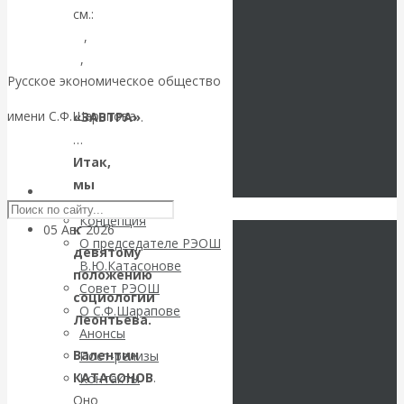
вместо победы
см.:
1
,
Россия
2
,
Русское экономическое общество
получила
3
.
имени С.Ф.Шарапова
«ЗАВТРА»
.
«похабный»
…
Skip to content
Итак,
Брестский мир
мы
РЭОШ
подошли
Концепция
к
05 Авг 2026
Деньги
О председателе РЭОШ
девятому
В.Ю.Катасонове
положению
Валентин
Совет РЭОШ
социологии
О С.Ф.Шарапове
Леонтьева.
Катасонов. Еще
Анонсы
Валентин
Пост-релизы
раз на тему
КАТАСОНОВ
.
Контакты
Оно