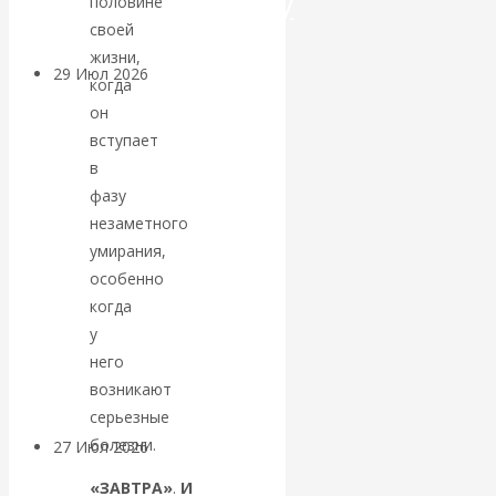
посткапитализму
половине
своей
жизни,
29 Июл 2026
Мировая
когда
финансовая олигархия
он
вступает
Валентин
в
фазу
Катасонов.
незаметного
умирания,
«Мировые
особенно
когда
ростовщики»:
у
него
вчера и сегодня
возникают
серьезные
болезни.
27 Июл 2026
Мировая
валютная система
«ЗАВТРА»
.
И