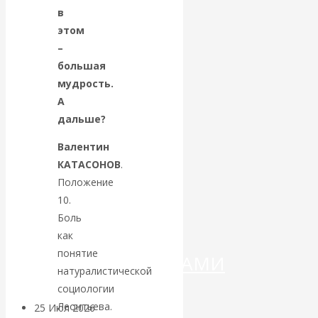
в
Валентин
этом
–
КАтасонов.
большая
мудрость.
«МЕТОД
А
дальше?
ОТМЫВАНИЯ
Валентин
ДЕНЕГ»: КИТАЙ
КАТАСОНОВ
.
Положение
ВЕДЁТ БОРЬБУ
10.
Боль
С
как
понятие
КРИПТОВАЛЮТАМИ
натуралистической
социологии
Леонтьева.
25 Июл 2026
Геополитика