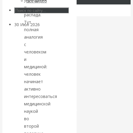
Все видео
Центробанков?
и
распада.
Тут
30 Июл 2026
Цифровая
полная
экономика
аналогия
с
Валентин
человеком
и
Катасонов.
медициной:
человек
Искусственный
начинает
активно
интеллект —
интересоваться
революционный
медицинской
наукой
переход к
во
второй