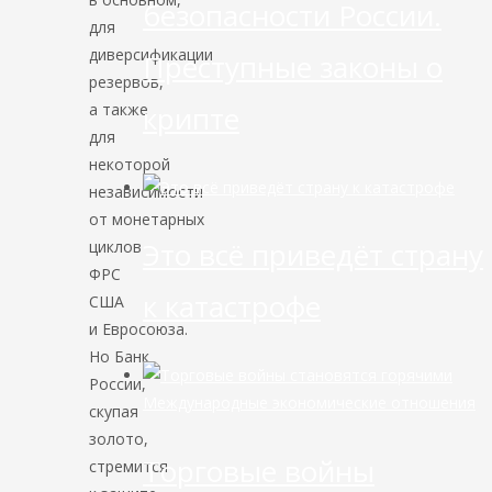
безопасности России.
для
диверсификации
Преступные законы о
резервов,
крипте
а также
для
некоторой
независимости
от монетарных
Это всё приведёт страну
циклов
ФРС
к катастрофе
США
и Евросоюза.
Но Банк
России,
Международные экономические отношения
скупая
золото,
Торговые войны
стремится