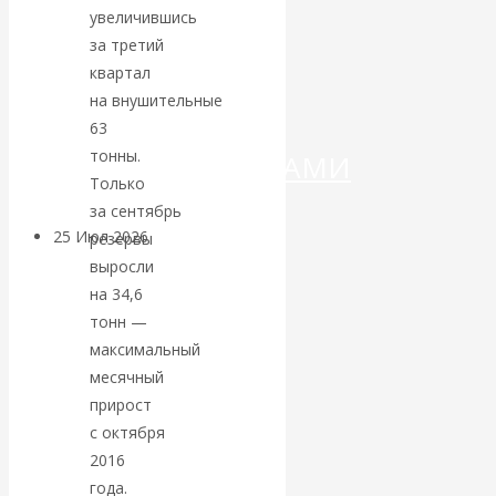
ДЕНЕГ»: КИТАЙ
увеличившись
за третий
ВЕДЁТ БОРЬБУ
квартал
на внушительные
С
63
тонны.
КРИПТОВАЛЮТАМИ
Только
за сентябрь
25 Июл 2026
Геополитика
резервы
выросли
на 34,6
Валентин
тонн —
КАтасонов.
максимальный
месячный
Может ли
прирост
с октября
Америка
2016
года.