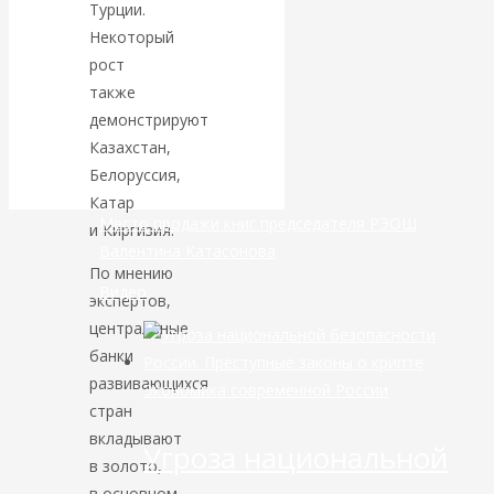
Турции.
Некоторый
банковской
рост
также
сфере России
демонстрируют
уже начался
Казахстан,
Белоруссия,
Катар
Место продажи книг председателя РЭОШ
и Киргизия.
Валентина Катасонова
По мнению
Видео
экспертов,
центральные
банки
развивающихся
Экономика современной России
стран
вкладывают
Угроза национальной
в золото,
в основном,