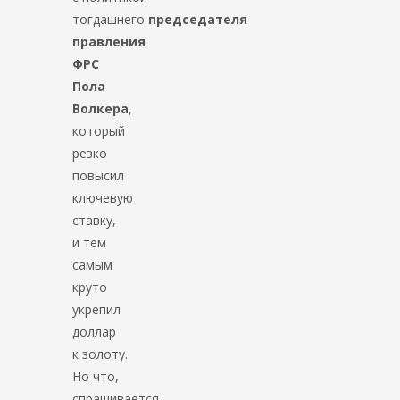
тогдашнего
председателя
правления
ФРС
Пола
Волкера
,
который
резко
повысил
ключевую
ставку,
и тем
самым
круто
укрепил
доллар
к золоту.
Но что,
спрашивается,