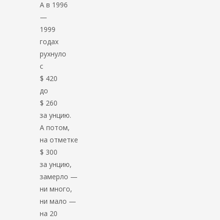
А в 1996
—
1999
годах
рухнуло
с
$ 420
до
$ 260
за унцию.
А потом,
на отметке
$ 300
за унцию,
замерло —
ни много,
ни мало —
на 20