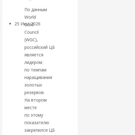
покинуть НАТО?
По данным
World
25 Июл 2026
Комментарии,
Gold
интервью и беседы
Council
(WGC),
российский ЦБ
«Об этом
является
молчат»:
лидером
по темпам
экономист
наращивания
золотых
Валентин
резервов.
На втором
Катасонов
месте
по этому
считает, что
показателю
закрепился ЦБ
кризис в