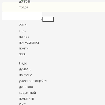
до 80%,
тогда
как
в начале
Insert
2014
года
на нее
приходилось
почти
90%.
Надо
думать,
на фоне
ужесточающейся
денежно-
кредитной
политики
ФРС