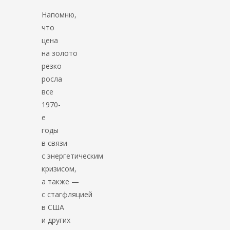
Напомню,
что
цена
на золото
резко
росла
все
1970-
е
годы
в связи
с энергетическим
кризисом,
а также —
с стагфляцией
в США
и других