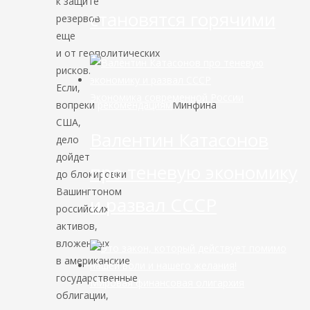
к защите
становятся горячими
резервов
еще
и от геополитических
рисков.
Если,
Экономика современной России
вопреки
рекомендациям
Минфина
США,
Валентин Катасонов
дело
дойдет
про теневую экономику
до блокировки
Вашингтоном
и развал СССР
российских
активов,
вложенных
в американские
государственные
Мировая финансовая олигархия
облигации,