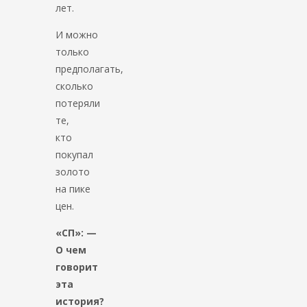
лет.
И можно
только
предполагать,
сколько
потеряли
те,
кто
покупал
золото
на пике
цен.
«СП»: —
О чем
говорит
эта
история?