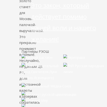
золото
Это закон, который
станет
для
действует помимо
Москвы
палочкой-
нашей воли и нашего
выручалочкой.
Это
желания!
прекрасно
понимают
Партнёры РЭОШ
в Кремле.
Неслучайно,
по данным ЦБ
РФ,
доля
иностранной
валюты
в резервах
сократилась