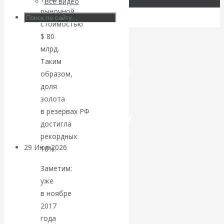
Все видео
рыночной
Искусственный
стоимостью
$ 80
интеллект —
млрд.
Таким
революционный
образом,
доля
переход к
золота
в резервах РФ
посткапитализму
достигла
рекордных
29 Июл 2026
Мировая
18%.
финансовая олигархия
Заметим:
уже
Валентин
в ноябре
2017
Катасонов.
года