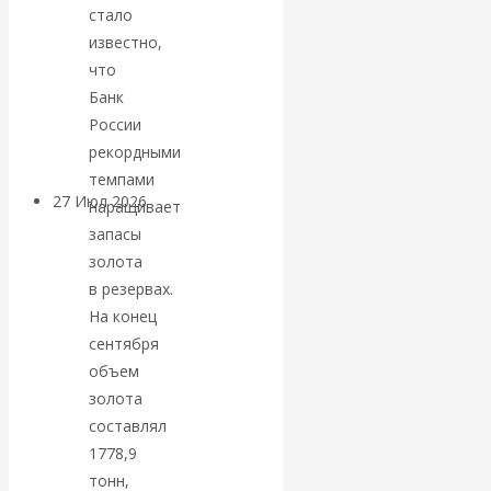
стало
«Мировые
известно,
что
ростовщики»:
Банк
вчера и сегодня
России
рекордными
темпами
27 Июл 2026
Мировая
наращивает
валютная система
запасы
золота
Валентин
в резервах.
На конец
КАтасонов.
сентября
объем
«МЕТОД
золота
составлял
ОТМЫВАНИЯ
1778,9
тонн,