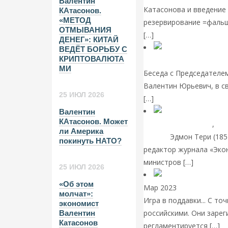
Валентин
Катасонова и введение 
КАтасонов.
«МЕТОД
резервирование =фальш
ОТМЫВАНИЯ
[…]
Читать далее
ДЕНЕГ»: КИТАЙ
ВЕДЁТ БОРЬБУ С
КРИПТОВАЛЮТА
Экономика современно
МИ
Беседа с Председателе
Валентин Юрьевич, в св
25 ИЮЛ 2026
[…]
Читать далее
Валентин
КАтасонов. Может
Современные книги
,
Эк
ли Америка
России
Эдмон Тери (185
покинуть НАТО?
редактор журнала «Экон
министров […]
Читать д
25 ИЮЛ 2026
«Об этом
Мар 2023
Банки
Валенти
молчат»:
Игра в поддавки... С т
экономист
российскими. Они зарег
Валентин
Катасонов
регламентируется […]
Чи