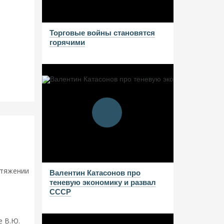
Торговые войны становятся
горячими
тасонов.
отяжении
Валентин Катасонов про
теневую экономику и развал
СССР
 В.Ю.