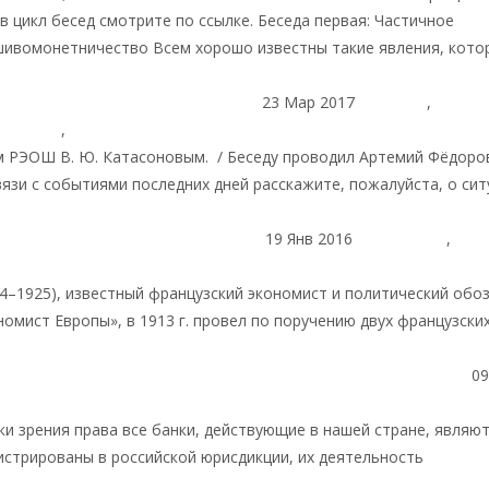
в цикл бесед смотрите по ссылке. Беседа первая: Частичное
ивомонетничество Всем хорошо известны такие явления, кото
23 Мар 2017
Пост дня
,
й России
,
Банки
Тема: «Свой или чужой: дочки Сбербанка на Укра
м РЭОШ В. Ю. Катасоновым. / Беседу проводил Артемий Фёдоров 
язи с событиями последних дней расскажите, пожалуйста, о сит
19 Янв 2016
Библиотека
,
ономическая история России
Эдмонд Тери. Экономическое преоб
4–1925), известный французский экономист и по­литический обо
омист Европы», в 1913 г. провел по поручению двух французски
алее
09
н Катасонов. Российскими банками продолжают заправлять ин
очки зрения права все банки, действующие в нашей стране, являю
истрированы в российской юрисдикции, их деятельность
тать далее