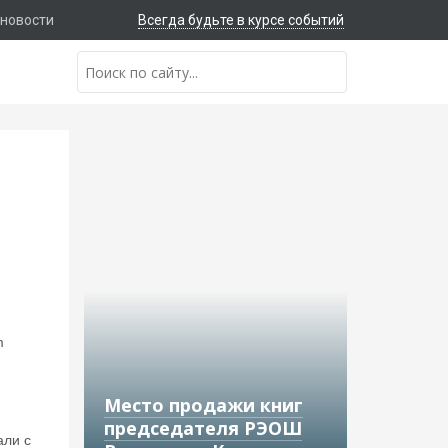
 новости
Всегда будьте в курсе событий
m
Место продажи книг
председателя РЭОШ
али с