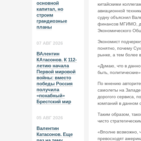
основной
китайскими коллегам
капитал, но
авиационной техники
строим
судну объяснил Вал
грандиозные
финансов МГИМО, док
планы
Экономического Общ
Экономист подчеркну
07 АВГ 2026
понятно, почему Су
ВАлентин
рынке, а тем более в
КАтасонов. К 112-
летию начала
«Думаю, что в данно
Первой мировой
быть, политические»
войны: вместо
По мнению авторитет
победы Россия
получила
самолеты на Западе 
«похабный»
дорогого сервиса, п
Брестский мир
компаний в данном с
Таким образом, тако
05 АВГ 2026
чисто стратегическ
Валентин
«Вполне возможно, ч
Катасонов. Еще
превосходят америка
раз на тему