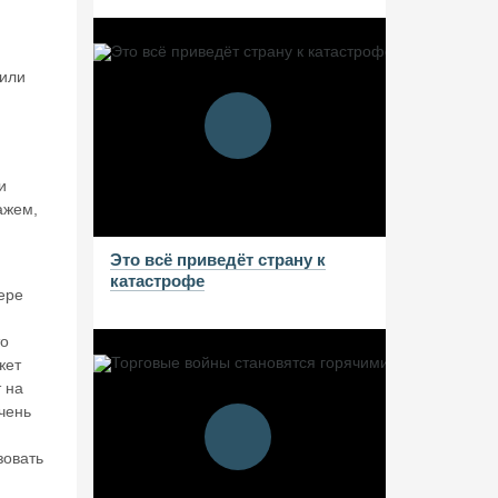
дили
и
ажем,
Это всё приведёт страну к
катастрофе
ере
то
жет
 на
чень
зовать