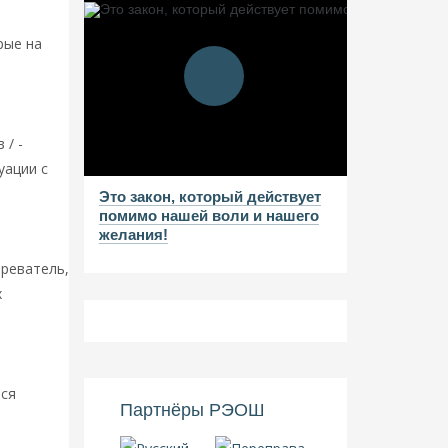
рые на
ине»
/ -
уации с
Это закон, который действует
помимо нашей воли и нашего
желания!
разование
зреватель,
х
остранцы
тся
Партнёры РЭОШ