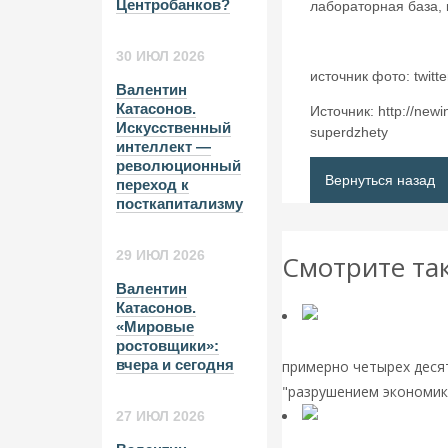
Центробанков?
лабораторная база, к
30 ИЮЛ 2026
источник фото: twit
Валентин
Катасонов.
Источник: http://new
Искусственный
superdzhety
интеллект —
революционный
Вернуться назад
переход к
посткапитализму
29 ИЮЛ 2026
Смотрите та
Валентин
Катасонов.
«Мировые
Криптовалюты и homo-di
ростовщики»:
вчера и сегодня
примерно четырех деся
"разрушением экономики
27 ИЮЛ 2026
Мировая финансовая о