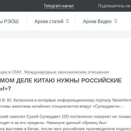
Telegram канал
Подпишитесь на
ры РЭОШ
Архив статей
Архив Видео
,
ации в СМИ
Международные экономические отношения
АМОМ ДЕЛЕ КИТАЮ НУЖНЫ РОССИЙСКИЕ
Ы»?
В. Ю. Катасонов в интервью информационному порталу Newinfor
отивы ажиотажа китайских специалистов вокруг «Суперджета»…
ский самолет Сухой Суперджет 100 постепенно покоряет не только
ходит и за его пределы. Накануне данный образец был
а выставке в Китае, после чего российские производители подпис