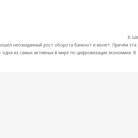
и, интервью и беседы
Никита Бондаренко. «Не все приветствуют
ему в Швеции не получается отказаться от бумажных денег
В Шв
изошёл неожиданный рост оборота банкнот и монет. Причём эта
 одна из самых активных в мире по цифровизации экономики. В
далее