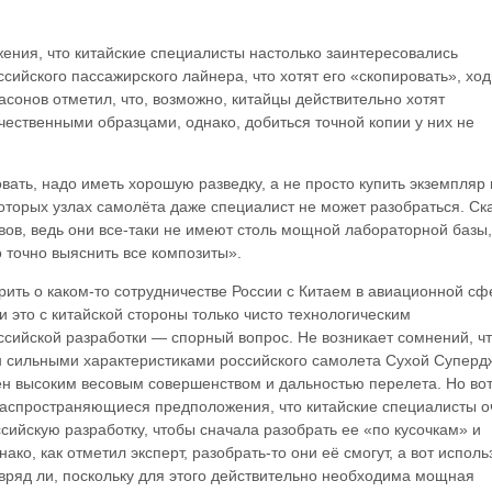
ения, что китайские специалисты настолько заинтересовались
ийского пассажирского лайнера, что хотят его «скопировать», хо
асонов отметил, что, возможно, китайцы действительно хотят
чественными образцами, однако, добиться точной копии у них не
вать, надо иметь хорошую разведку, а не просто купить экземпляр 
которых узлах самолёта даже специалист не может разобраться. Ск
авов, ведь они все-таки не имеют столь мощной лабораторной базы,
 точно выяснить все композиты».
рить о каком-то сотрудничестве России с Китаем в авиационной сф
и это с китайской стороны только чисто технологическим
сийской разработки — спорный вопрос. Не возникает сомнений, ч
н сильными характеристиками российского самолета Сухой Суперд
ен высоким весовым совершенством и дальностью перелета. Но вот
распространяющиеся предположения, что китайские специалисты о
ссийскую разработку, чтобы сначала разобрать ее «по кусочкам» и
нако, как отметил эксперт, разобрать-то они её смогут, а вот исполь
авряд ли, поскольку для этого действительно необходима мощная