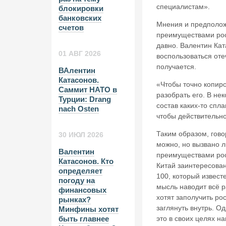
специалистам».
блокировки
банковских
Мнения и предполож
счетов
преимуществами росс
давно. Валентин Кат
01 АВГ 2026
воспользоваться оте
получается.
ВАлентин
Катасонов.
«Чтобы точно копиро
Саммит НАТО в
разобрать его. В не
Турции: Drang
состав каких-то спл
nach Osten
чтобы действительно
Таким образом, гово
30 ИЮЛ 2026
можно, но вызвано л
Валентин
преимуществами рос
Катасонов. Кто
Китай заинтересова
определяет
100, который извест
погоду на
мысль наводит всё 
финансовых
хотят заполучить ро
рынках?
заглянуть внутрь. Од
Минфины хотят
это в своих целях н
быть главнее