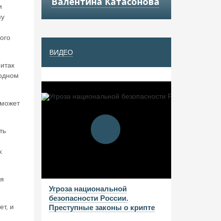
Валентина Катасонова
и
му
ого
ВИДЕО
 итак
родном
 может
ть
х
ся
Угроза национальной
безопасности России.
т, и
Преступные законы о крипте