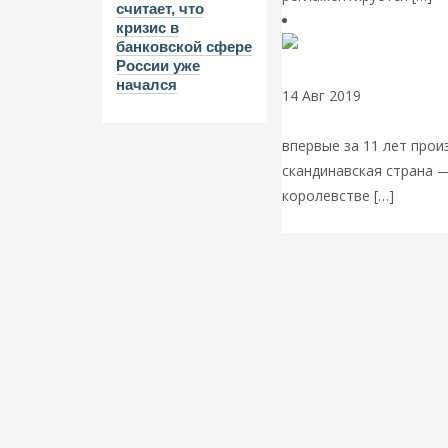
считает, что
кризис в
банковской сфере
России уже
начался
14 Авг 2019
Комментари
безналичный мир»: поч
впервые за 11 лет про
скандинавская страна —
королевстве […]
Читать 