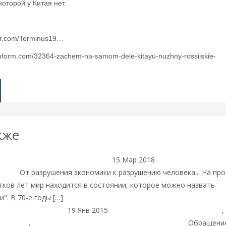
оторой у Китая нет.
ter.com/Terminus19…
inform.com/32364-zachem-na-samom-dele-kitayu-nuzhny-rossiiskie-
кже
15 Мар 2018
Деньги
Валентин Ка
gital
От разрушения экономики к разрушению человека... На пр
тков лет мир находится в состоянии, которое можно назвать
". В 70-е годы […]
Читать далее
19 Янв 2015
Экономика современной России
,
лигархия
,
Банки
Беседы о тайнах банковского бизнеса
Обращение