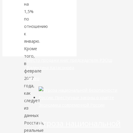
на
банковской
1,5%
по
сфере России
отношению
к
уже начался
январю.
Кроме
того,
Место продажи книг председателя РЭОШ
в
Валентина Катасонова
феврале
2017
Видео
года,
как
следует
Экономика современной России
из
данных
Угроза национальной
Росстата,
реальные