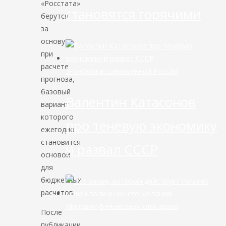
«Росстата»
становятся горячими
берутся
за
основу
при
расчете
Экономика современной России
прогноза,
базовый
Валентин Катасонов
вариант
которого
про теневую экономику
ежегодно
становится
и развал СССР
основой
для
бюджетных
расчетов.
Мировая финансовая олигархия
После
публикации