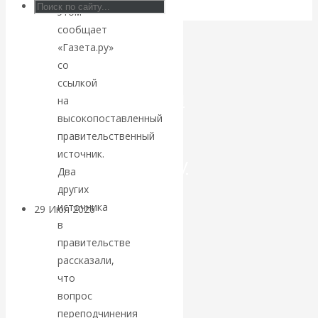
этом
Искусственный
сообщает
«Газета.ру»
интеллект —
со
ссылкой
революционный
на
высокопоставленный
переход к
правительственный
источник.
посткапитализму
Два
других
источника
29 Июл 2026
Мировая
в
финансовая олигархия
правительстве
рассказали,
Валентин
что
вопрос
Катасонов.
переподчинения