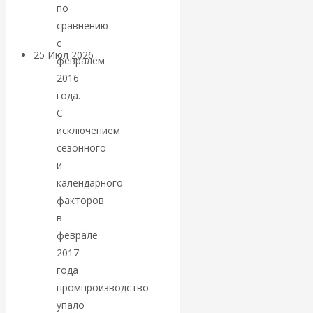
покинуть НАТО?
по
сравнению
с
25 Июл 2026
Комментарии,
февралём
интервью и беседы
2016
года.
«Об этом
С
исключением
молчат»:
сезонного
и
экономист
календарного
факторов
Валентин
в
феврале
Катасонов
2017
года
считает, что
промпроизводство
упало
кризис в