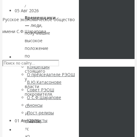
/
05 Авг 2026
Деньги
Временщики
Русское экономическое общество
—
люди,
Валентин
имени С.Ф.Шарапова
получившие
высокое
Катасонов. Еще
Skip to content
положение
раз на тему
по
РЭОШ
воле
Концепция
блокировки
стоящего
О председателе РЭОШ
у
В.Ю.Катасонове
банковских
власти
Совет РЭОШ
покровителя.
О С.Ф.Шарапове
счетов
Анонсы
С.
Пост-релизы
И.
Контакты
01 Авг 2026
Геополитика
Ожегов,
Н.
Библиотека
Ю.