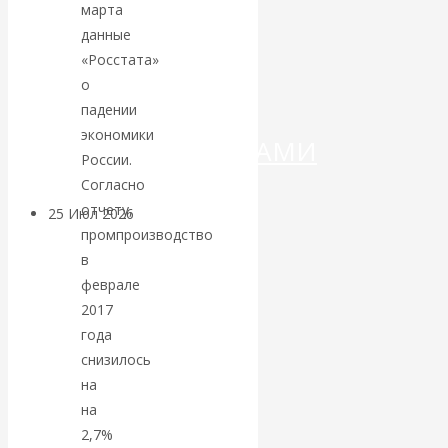
ДЕНЕГ»: КИТАЙ
марта
данные
ВЕДЁТ БОРЬБУ
«Росстата»
о
С
падении
экономики
КРИПТОВАЛЮТАМИ
России.
Согласно
отчету,
25 Июл 2026
Геополитика
промпроизводство
в
Валентин
феврале
2017
КАтасонов.
года
снизилось
Может ли
на
Америка
на
2,7%