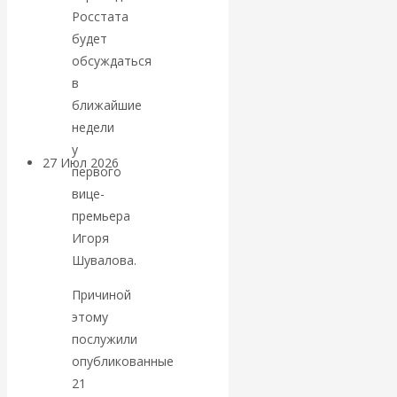
«Мировые
Росстата
будет
ростовщики»:
обсуждаться
в
вчера и сегодня
ближайшие
недели
у
27 Июл 2026
Мировая
первого
валютная система
вице-
премьера
Валентин
Игоря
Шувалова.
КАтасонов.
Причиной
«МЕТОД
этому
послужили
ОТМЫВАНИЯ
опубликованные
21