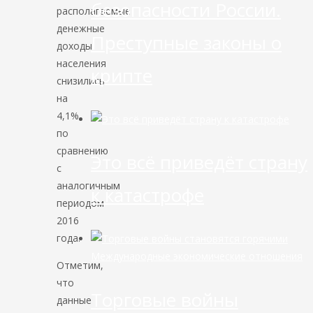
безопасности России.
располагаемые
денежные
Преступные законы о
доходы
населения
крипте
снизились
на
4,1%
по
сравнению
Это всё приведёт страну
с
аналогичным
к катастрофе
периодом
2016
года.
Международные экономические отношения
Отметим,
что
Торговые войны
данные