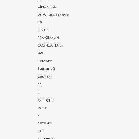
Шишкина,
опубликованное
на
сайте
ГРАЖДАНИН
СОЗИДАТЕЛЬ.
Вся
история
Западной
церкви,
да
и
культуры
тоже
–
потому
что
культура