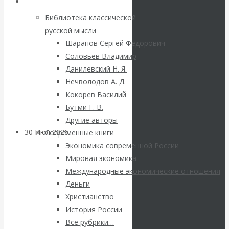
ВАлентин
Библиотека
Вернуться
Библиотека классической
Катасонов.
назад
русской мысли
Шарапов Сергей Федорович
Саммит НАТО в
Соловьев Владимир
Данилевский Н. Я.
Турции: Drang
Нечволодов А. Д.
Кокорев Василий
nach Osten
Бутми Г. В.
Другие авторы
30 Июл 2026
Банки
Современные книги
Экономика современной России
0
Мировая экономика
Валентин
КОММЕНТАРИЕВ
Международные экономические отношения
Катасонов. Кто
Деньги
Христианство
определяет
История России
Все рубрики…