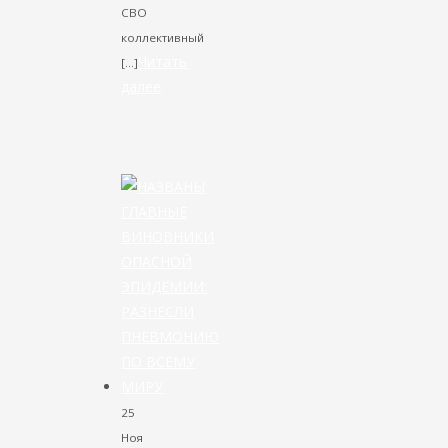
СВО
коллективный
Читать
[…]
далее
VK
Facebook
Twitter
25
Ноя