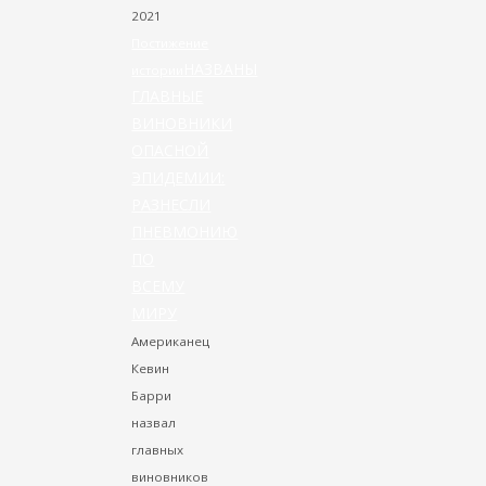
2021
Постижение
НАЗВАНЫ
истории
ГЛАВНЫЕ
ВИНОВНИКИ
ОПАСНОЙ
ЭПИДЕМИИ:
РАЗНЕСЛИ
ПНЕВМОНИЮ
ПО
ВСЕМУ
МИРУ
Американец
Кевин
Барри
назвал
главных
виновников