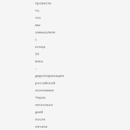
провести
то,
что
мы
замышляли
с
конца
ХХ
века
–
дедолларизацию
российской
экономики
Через
несколько
дней
после
начала