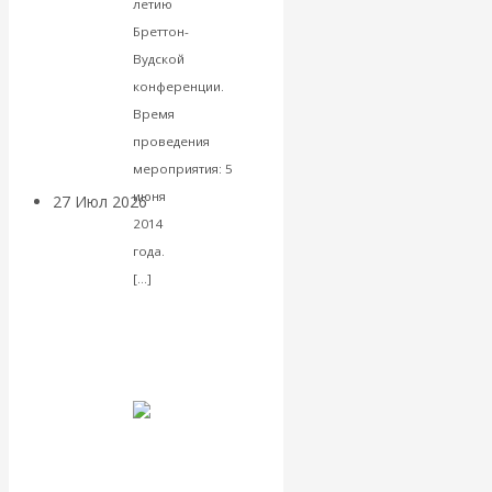
летию
«Мировые
Бреттон-
Вудской
ростовщики»:
конференции.
Время
вчера и сегодня
проведения
мероприятия: 5
июня
27 Июл 2026
Мировая
2014
валютная система
года.
Читать
[…]
Валентин
далее
VK
КАтасонов.
Facebook
Twitter
«МЕТОД
ОТМЫВАНИЯ