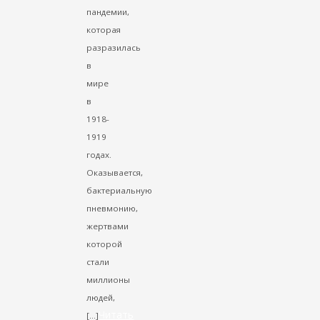
пандемии,
которая
разразилась
в
мире
в
1918-
1919
годах.
Оказывается,
бактериальную
пневмонию,
жертвами
которой
стали
миллионы
людей,
Читать
[…]