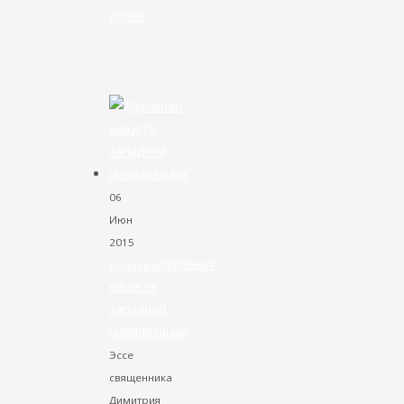
далее
VK
Facebook
Twitter
06
Июн
2015
Духовная
Культура
нищета
западной
цивилизации
Эссе
священника
Димитрия