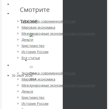
погоду на
Авторы РЭОШ
Смотрите
финансовых
Архив статей
также
Экономика современной России
рынках?
Мировая экономика
Международные экономические отношения
Минфины хотят
Деньги
Христианство
быть главнее
История России
Все статьи
Центробанков?
Архив Видео
03
Экономика современной России
Июн
30 Июл 2026
Цифровая
Мировая экономика
2014
экономика
Международные экономические отношения
Анонсы,
Деньги
пострелизы
Валентин
Христианство
и
История России
события
,
Катасонов.