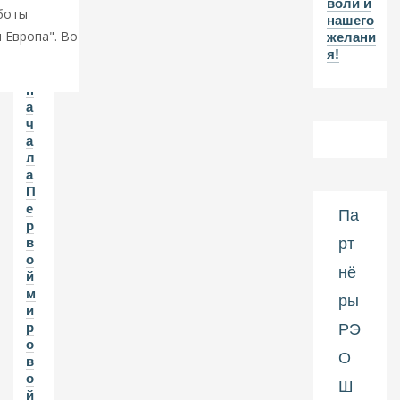
воли и
2-
боты
нашего
л
 Европа". Во
желани
ет
я!
и
ю
н
а
ч
а
л
а
П
е
Па
р
рт
в
о
нё
й
м
ры
и
р
РЭ
о
О
в
о
Ш
й