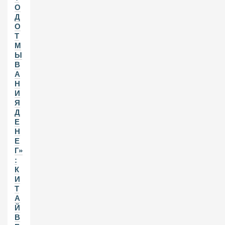
О
Д
О
Т
М
Ы
В
А
Н
И
Я
Д
Е
Н
Е
Г»
:
К
И
Т
А
Й
В