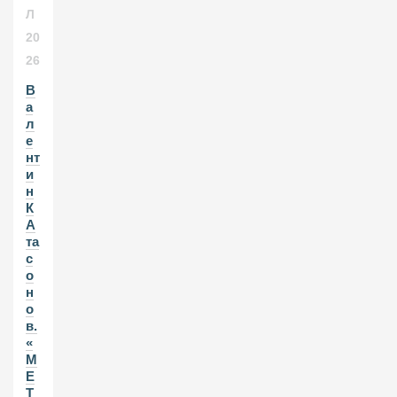
Л
20
26
В
а
л
е
нт
и
н
К
А
та
с
о
н
о
в.
«
М
Е
Т