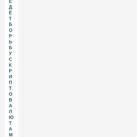
Е
Д
Ё
Т
Б
О
Р
Ь
Б
У
С
К
Р
И
П
Т
О
В
А
Л
Ю
Т
А
М