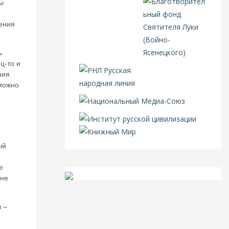
ы
ения
ь
ц-то и
ния
зможно
ый
е
 не
 –
.