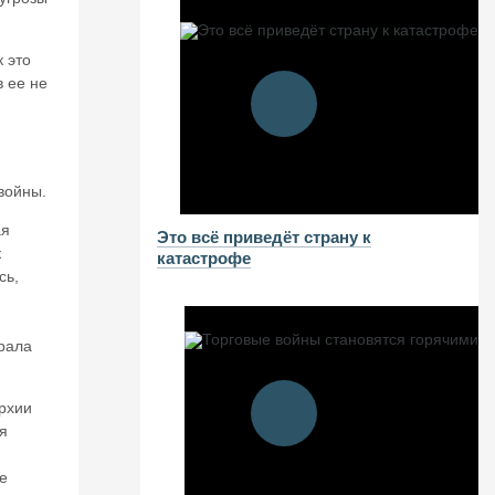
к это
в ее не
войны.
ая
Это всё приведёт страну к
к
катастрофе
сь,
грала
архии
я
е