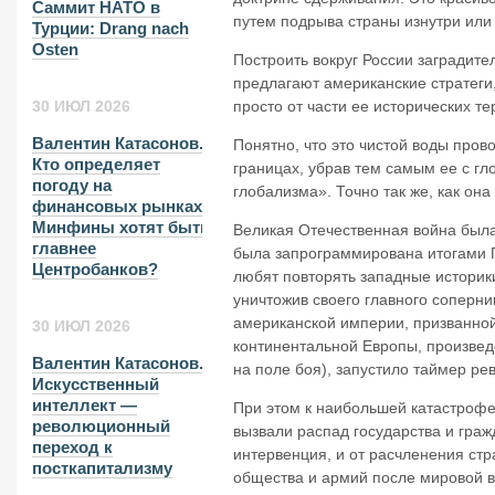
Саммит НАТО в
путем подрыва страны изнутри или
Турции: Drang nach
Osten
Построить вокруг России заградите
предлагают американские стратеги, 
просто от части ее исторических т
30 ИЮЛ 2026
Валентин Катасонов.
Понятно, что это чистой воды пров
Кто определяет
границах, убрав тем самым ее с г
погоду на
глобализма». Точно так же, как он
финансовых рынках?
Минфины хотят быть
Великая Отечественная война была
главнее
была запрограммирована итогами П
Центробанков?
любят повторять западные историки
уничтожив своего главного соперн
американской империи, призванной
30 ИЮЛ 2026
континентальной Европы, произвед
Валентин Катасонов.
на поле боя), запустило таймер ре
Искусственный
интеллект —
При этом к наибольшей катастрофе
революционный
вызвали распад государства и гра
переход к
интервенция, и от расчленения стр
посткапитализму
общества и армий после мировой в