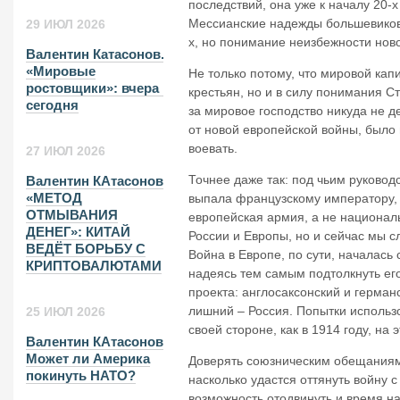
последствий, она уже к началу 20-
Мессианские надежды большевиков
29 ИЮЛ 2026
х, но понимание неизбежности ново
Валентин Катасонов.
«Мировые
Не только потому, что мировой кап
ростовщики»: вчера и
крестьян, но и в силу понимания 
сегодня
за мировое господство никуда не д
от новой европейской войны, было 
воевать.
27 ИЮЛ 2026
Точнее даже так: под чьим руковод
Валентин КАтасонов.
«МЕТОД
выпала французскому императору, 
ОТМЫВАНИЯ
европейская армия, а не национал
ДЕНЕГ»: КИТАЙ
России и Европы, но и сейчас мы 
ВЕДЁТ БОРЬБУ С
Война в Европе, по сути, началась
КРИПТОВАЛЮТАМИ
надеясь тем самым подтолкнуть его 
проекта: англосаксонский и герман
лишний – Россия. Попытки использо
25 ИЮЛ 2026
своей стороне, как в 1914 году, на
Валентин КАтасонов.
Может ли Америка
Доверять союзническим обещаниям 
покинуть НАТО?
насколько удастся оттянуть войну 
возможность отодвинуть и время н