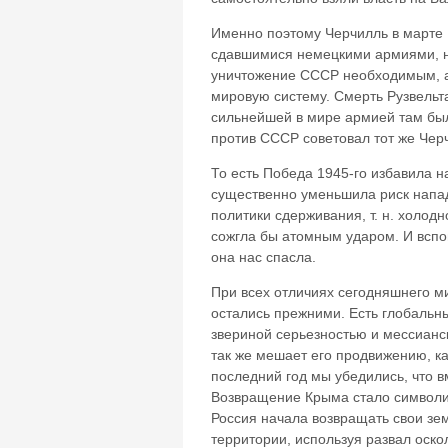
Именно поэтому Черчилль в марте 
сдавшимися немецкими армиями, но 
уничтожение СССР необходимым, а
мировую систему. Смерть Рузвельта
сильнейшей в мире армией там был
против СССР советовал тот же Чер
То есть Победа 1945-го избавила н
существенно уменьшила риск напад
политики сдерживания, т. н. холод
сожгла бы атомным ударом. И вспо
она нас спасла.
При всех отличиях сегодняшнего м
остались прежними. Есть глобальны
звериной серьезностью и мессианск
так же мешает его продвижению, ка
последний год мы убедились, что в
Возвращение Крыма стало символи
Россия начала возвращать свои зе
территории, используя развал оско