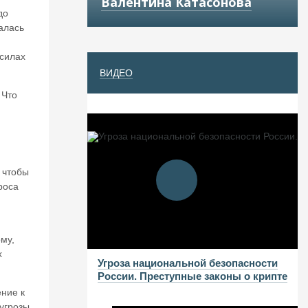
Валентина Катасонова
до
алась
 силах
ВИДЕО
 Что
,
 чтобы
роса
му,
х
Угроза национальной безопасности
России. Преступные законы о крипте
ение к
 угрозы