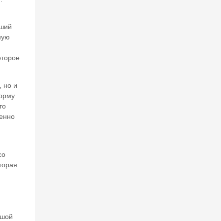
вший
ную
оторое
 но и
форму
то
менно
со
торая
ьшой