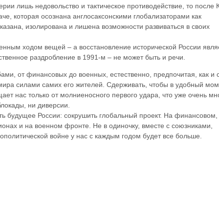
ерии лишь недовольство и тактическое противодействие, то после
даче, которая осознана англосаксонскими глобализаторами как
казана, изолирована и лишена возможности развиваться в своих
венным ходом вещей – а восстановление исторической России явля
ственное раздробление в 1991-м – не может быть и речи.
ами, от финансовых до военных, естественно, предпочитая, как и 
 мира силами самих его жителей. Сдерживать, чтобы в удобный мо
ет нас только от молниеносного первого удара, что уже очень мно
блокады, ни диверсии.
ить будущее России: сокрушить глобальный проект. На финансовом,
ионах и на военном фронте. Не в одиночку, вместе с союзниками,
ополитической войне у нас с каждым годом будет все больше.