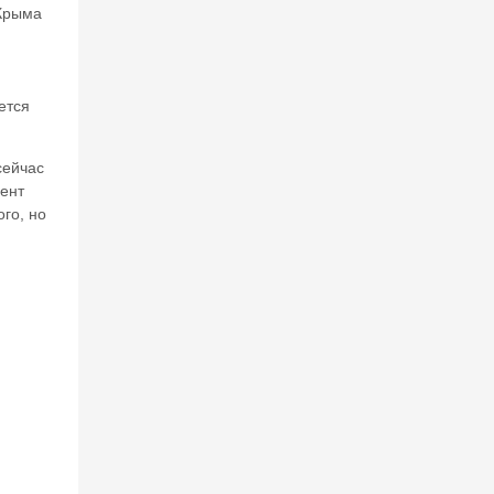
 Крыма
ется
сейчас
мент
го, но