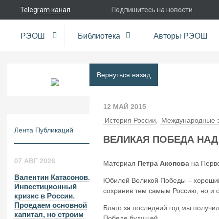
Telegram канал
Подпишитесь на новости
РЭОШ
Библиотека
Авторы РЭОШ
Вернуться назад
12 МАЙ 2015
,
История России
Международные э
Лента Публикаций
ВЕЛИКАЯ ПОБЕДА НА
07 АВГ 2026
Материал
Петра Акопова
на Перво
Валентин Катасонов.
Юбилей Великой Победы – хороший п
Инвестиционный
сохранив тем самым Россию, но и 
кризис в России.
Проедаем основной
Благо за последний год мы получи
капитал, но строим
Победе будущей.