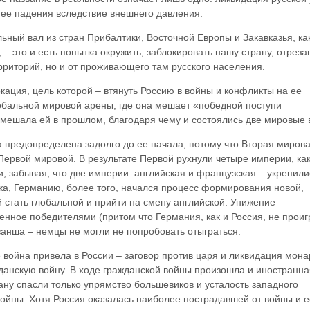
 ее падения вследствие внешнего давления.
льный вал из стран Прибалтики, Восточной Европы и Закавказья, ка
– это и есть попытка окружить, заблокировать нашу страну, отреза
ерриторий, но и от проживающего там русского населения.
окация, цель которой – втянуть Россию в войны и конфликты на ее
лобальной мировой арены, где она мешает «победной поступи
а мешала ей в прошлом, благодаря чему и состоялись две мировые 
 предопределена задолго до ее начала, потому что Вторая миров
ервой мировой. В результате Первой рухнули четыре империи, ка
, забывая, что две империи: английская и французская – укрепили
ика, Германию, более того, начался процесс формирования новой,
 стать глобальной и прийти на смену английской. Унижение
енное победителями (притом что Германия, как и Россия, не прои
ванша – немцы не могли не попробовать отыграться.
 война привела в России – заговор против царя и ликвидация мон
жданскую войну. В ходе гражданской войны произошла и иностранна
ану спасли только упрямство большевиков и усталость западного
ойны. Хотя Россия оказалась наиболее пострадавшей от войны и е