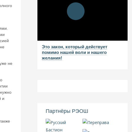
олного
ями.
ами
ссией
Это закон, который действует
 не
помимо нашей воли и нашего
желания!
уже не
 о
нтии
 нужно
й и
Партнёры РЭОШ
также
в