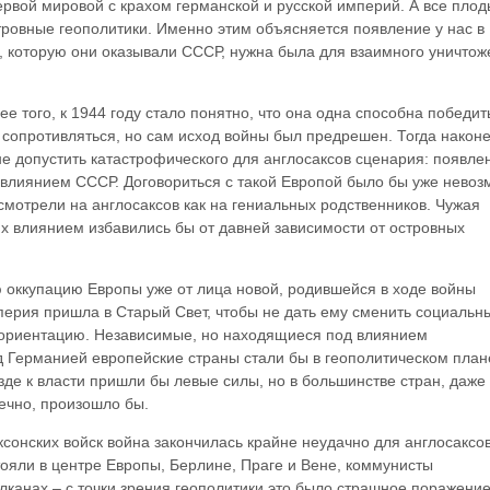
ервой мировой с крахом германской и русской империй. А все плод
ровные геополитики. Именно этим объясняется появление у нас в
 которую они оказывали СССР, нужна была для взаимного уничтож
е того, к 1944 году стало понятно, что она одна способна победит
 сопротивляться, но сам исход войны был предрешен. Тогда наконе
не допустить катастрофического для англосаксов сценария: появле
влиянием СССР. Договориться с такой Европой было бы уже нево
е смотрели на англосаксов как на гениальных родственников. Чужая
их влиянием избавились бы от давней зависимости от островных
оккупацию Европы уже от лица новой, родившейся в ходе войны
ерия пришла в Старый Свет, чтобы не дать ему сменить социальн
ю ориентацию. Независимые, но находящиеся под влиянием
 Германией европейские страны стали бы в геополитическом план
зде к власти пришли бы левые силы, но в большинстве стран, даже
нечно, произошло бы.
сонских войск война закончилась крайне неудачно для англосаксов
тояли в центре Европы, Берлине, Праге и Вене, коммунисты
лканах – с точки зрения геополитики это было страшное поражение