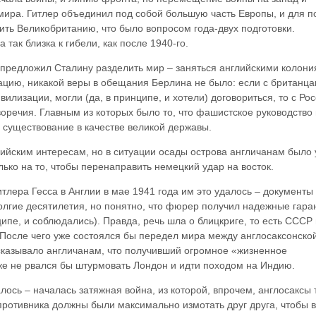
ира. Гитлер объединил под собой большую часть Европы, и для п
ить Великобританию, что было вопросом года-двух подготовки.
так близка к гибели, как после 1940-го.
ер предложил Сталину разделить мир – заняться английскими колони
ацию, никакой веры в обещания Берлина не было: если с британц
илизации, могли (да, в принципе, и хотели) договориться, то с Ро
оречия. Главным из которых было то, что фашистское руководство
существование в качестве великой державы.
лийским интересам, но в ситуации осады острова англичанам было 
лько на то, чтобы перенаправить немецкий удар на восток.
тлера Гесса в Англии в мае 1941 года им это удалось – документы
олгие десятилетия, но понятно, что фюрер получил надежные гара
ипе, и соблюдались). Правда, речь шла о блицкриге, то есть СССР
После чего уже состоялся бы передел мира между англосаксонско
дсказывало англичанам, что получивший огромное «жизненное
уже не рвался бы штурмовать Лондон и идти походом на Индию.
лось – началась затяжная война, из которой, впрочем, англосаксы 
противника должны были максимально измотать друг друга, чтобы 