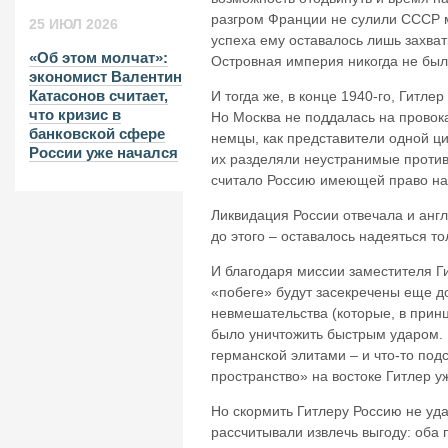
разгром Франции не сулили СССР м
25 ИЮЛ 2026
успеха ему оставалось лишь захват
«Об этом молчат»:
Островная империя никогда не была 
экономист Валентин
Катасонов считает,
И тогда же, в конце 1940-го, Гитл
что кризис в
Но Москва не поддалась на провок
банковской сфере
немцы, как представители одной цив
России уже начался
их разделяли неустранимые против
считало Россию имеющей право на 
Ликвидация России отвечала и анг
до этого – оставалось надеяться то
И благодаря миссии заместителя Ги
«побеге» будут засекречены еще д
невмешательства (которые, в принц
было уничтожить быстрым ударом. 
германской элитами – и что-то по
пространство» на востоке Гитлер 
Но скормить Гитлеру Россию не уда
рассчитывали извлечь выгоду: оба 