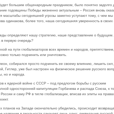
 будет большим общенародным праздником, было понятно задолго 
вание годовщины Победы жизненно актуальным – Россия вновь оказ
тя масштабы сегодняшней угрозы заметно уступают тому, с чем мы
ова одинакова, более того, наша сегодняшняя уверенность в своих
беды определяют нашу стратегию, наше представление о будущем.
 в первую очередь?
хой на пути глобализаторов всех времен и народов, препятствием
можно только подчинить или уничтожить.
леон, собирался просто подчинить ее своему влиянию, лишить сил,
ой, Гитлер, уже был настроен на физическое решение русского воп
ы, но и народа.
тов к ядерной войне с СССР – под предлогом борьбы с русским
апной односторонней капитуляции Горбачева и распада Союза, к то
России и саму РФ в тигле глобализации, вписав их элиты на права
оект.
их планов на Западе окончательно убедились, происходит возвращ
е название в реальности означает лишь одно: ликвидация русской