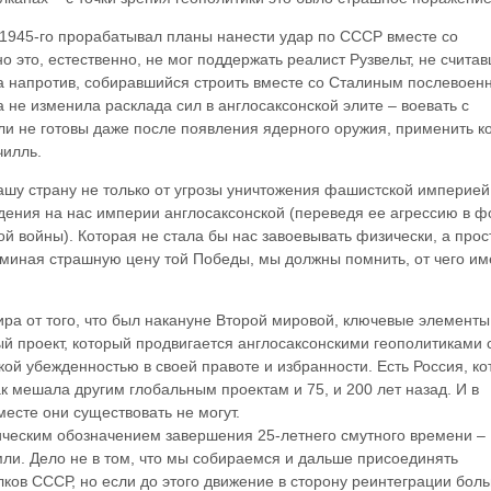
1945-го прорабатывал планы нанести удар по СССР вместе со
это, естественно, не мог поддержать реалист Рузвельт, не счита
 напротив, собиравшийся строить вместе со Сталиным послевоен
 не изменила расклада сил в англосаксонской элите – воевать с
и не готовы даже после появления ядерного оружия, применить к
чилль.
ашу страну не только от угрозы уничтожения фашистской империей,
ения на нас империи англосаксонской (переведя ее агрессию в 
ной войны). Которая не стала бы нас завоевывать физически, а прос
миная страшную цену той Победы, мы должны помнить, от чего и
ира от того, что был накануне Второй мировой, ключевые элементы
й проект, который продвигается англосаксонскими геополитиками 
ой убежденностью в своей правоте и избранности. Есть Россия, ко
к мешала другим глобальным проектам и 75, и 200 лет назад. И в
месте они существовать не могут.
ческим обозначением завершения 25-летнего смутного времени –
мли. Дело не в том, что мы собираемся и дальше присоединять
лков СССР, но если до этого движение в сторону реинтеграции бол