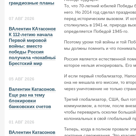
грандиозные планы
То, что 70-летний юбилей Победы
него. Но 2014 год сделал праздно
перед историческим вызовом. И хо
07 АВГ 2026
столкнулись в 1941-м, природа выз
ВАлентин КАтасонов.
определяется Победой 1945-го.
К 112-летию начала
Первой мировой
Поэтому уроки той войны и той По
войны: вместо
мы должны помнить и что понимать
победы Россия
получила «похабный»
Россия является естественной поме
Брестский мир
которое нельзя игнорировать. Его 
И если первый глобализатор, Напо
05 АВГ 2026
она не мешала его миссии, то втор
через уничтожение не только стран
Валентин Катасонов.
Еще раз на тему
Третий глобализатор, США, был го
блокировки
коммунизмом, а потом, после внез
банковских счетов
чтобы переварить осколки большой 
колониальных в свой глобальный пр
01 АВГ 2026
Теперь, когда в полном провале эт
ВАлентин Катасонов.
доктрине сдерживания. Это красиво