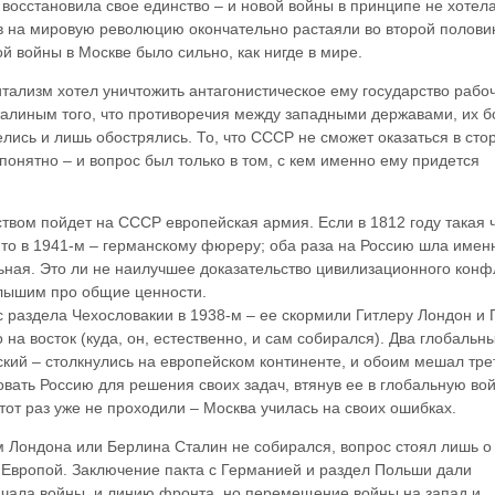
х восстановила свое единство – и новой войны в принципе не хотела
 на мировую революцию окончательно растаяли во второй полови
й войны в Москве было сильно, как нигде в мире.
итализм хотел уничтожить антагонистическое ему государство рабо
Сталиным того, что противоречия между западными державами, их 
елись и лишь обострялись. То, что СССР не сможет оказаться в сто
понятно – и вопрос был только в том, с кем именно ему придется
ством пойдет на СССР европейская армия. Если в 1812 году такая 
то в 1941-м – германскому фюреру; оба раза на Россию шла имен
ьная. Это ли не наилучшее доказательство цивилизационного конф
слышим про общие ценности.
 с раздела Чехословакии в 1938-м – ее скормили Гитлеру Лондон и 
на восток (куда, он, естественно, и сам собирался). Два глобальн
ский – столкнулись на европейском континенте, и обоим мешал тре
вать Россию для решения своих задач, втянув ее в глобальную во
 этот раз уже не проходили – Москва училась на своих ошибках.
Лондона или Берлина Сталин не собирался, вопрос стоял лишь о 
с Европой. Заключение пакта с Германией и раздел Польши дали
ачала войны, и линию фронта, но перемещение войны на запад и