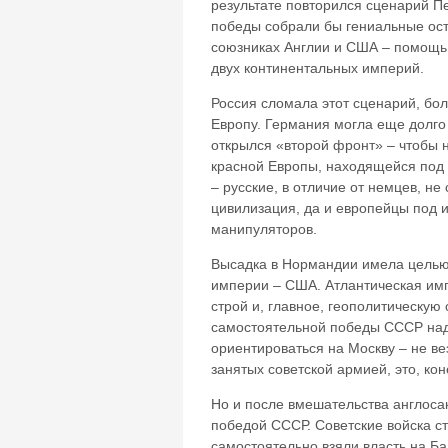
результате повторился сценарий П
победы собрали бы гениальные ост
союзниках Англии и США – помощь,
двух континентальных империй.
Россия сломала этот сценарий, боле
Европу. Германия могла еще долго
открылся «второй фронт» – чтобы 
красной Европы, находящейся под 
– русские, в отличие от немцев, н
цивилизация, да и европейцы под 
манипуляторов.
Высадка в Нормандии имела целью 
империи – США. Атлантическая имп
строй и, главное, геополитическу
самостоятельной победы СССР над
ориентироваться на Москву – не ве
занятых советской армией, это, ко
Но и после вмешательства англосак
победой СССР. Советские войска с
самостоятельно взяли власть на Ба