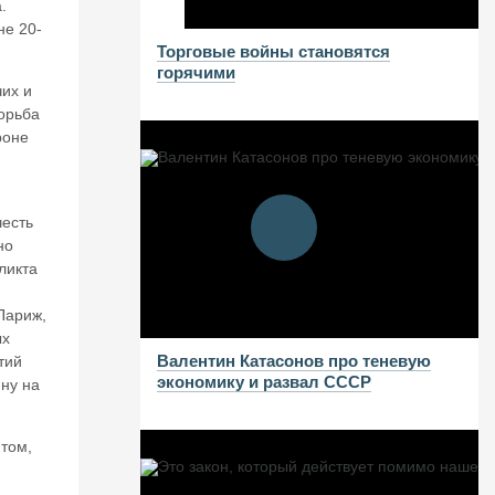
.
не 20-
Торговые войны становятся
горячими
чих и
борьба
роне
честь
но
ликта
Париж,
ых
Валентин Катасонов про теневую
тий
экономику и развал СССР
йну на
том,