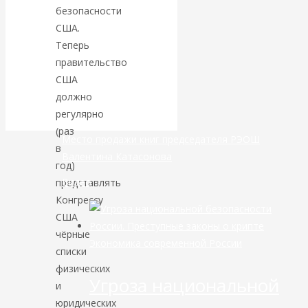
безопасности
банковской
США.
Теперь
сфере России
правительство
США
уже начался
должно
регулярно
(раз
Место продажи книг председателя РЭОШ
в
Валентина Катасонова
год)
Видео
представлять
Конгрессу
США
чёрные
Экономика современной России
списки
физических
Угроза национальной
и
юридических