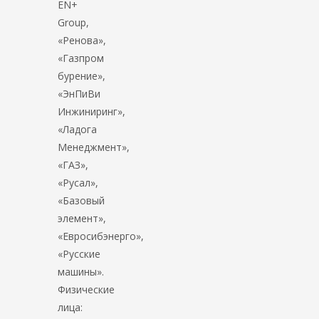
EN+
Group,
«Ренова»,
«Газпром
бурение»,
«ЭнПиВи
Инжиниринг»,
«Ладога
Менеджмент»,
«ГАЗ»,
«Русал»,
«Базовый
элемент»,
«Евросибэнерго»,
«Русские
машины».
Физические
лица: