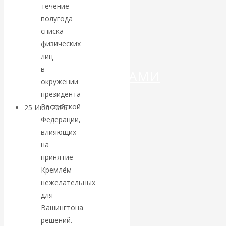
ДЕНЕГ»: КИТАЙ
течение
полугода
ВЕДЁТ БОРЬБУ
списка
физических
С
лиц
в
КРИПТОВАЛЮТАМИ
окружении
президента
Российской
25 Июл 2026
Геополитика
Федерации,
влияющих
Валентин
на
принятие
КАтасонов.
Кремлём
Может ли
нежелательных
для
Америка
Вашингтона
решений.