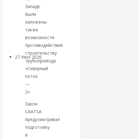
«Мировые
Западе.
Были
ростовщики»:
заложены
также
вчера и сегодня
возможности
противодействия
строительству
27 Июл 2026
Мировая
трубопровода
валютная система
«Северный
поток
Валентин
—
2».
КАтасонов.
Закон
«МЕТОД
CAATSA
предусматривал
ОТМЫВАНИЯ
подготовку
в