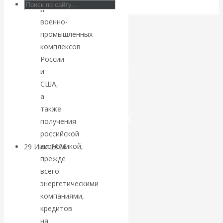
и
Искусственный
военно-
промышленных
интеллект —
комплексов
России
революционный
и
США,
переход к
а
также
посткапитализму
получения
российской
экономикой,
29 Июл 2026
Мировая
прежде
финансовая олигархия
всего
энергетическими
Валентин
компаниями,
кредитов
Катасонов.
на