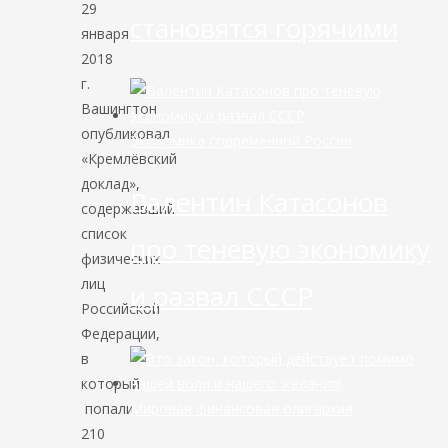
29
становятся горячими
января
2018
г.
Вашингтон
опубликовал
Экономика современной России
«Кремлёвский
доклад»,
Валентин Катасонов
содержавший
список
про теневую экономику
физических
лиц
и развал СССР
Российской
Федерации,
в
который
попали
Мировая финансовая олигархия
210