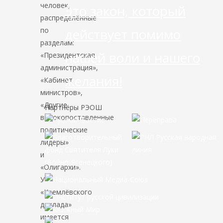
человек,
Это закон, который
распределённые
по
действует помимо
разделам:
нашей воли и нашего
«Президентская
администрация»,
желания!
«Кабинет
министров»,
«Другие
Партнёры РЭОШ
высокопоставленные
политические
лидеры»
и
«Олигархи».
У
«Кремлёвского
доклада»
имеется