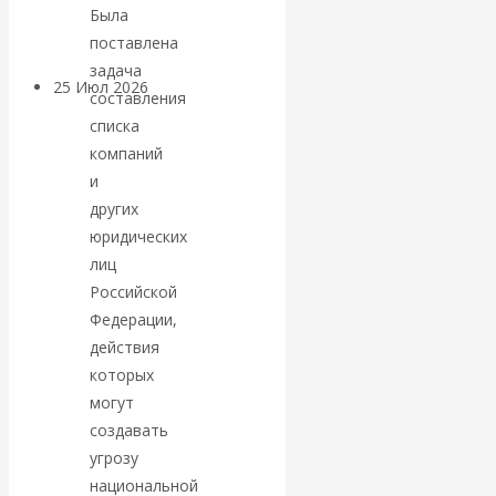
покинуть НАТО?
Была
поставлена
задача
25 Июл 2026
Комментарии,
составления
интервью и беседы
списка
компаний
«Об этом
и
других
молчат»:
юридических
лиц
экономист
Российской
Федерации,
Валентин
действия
которых
Катасонов
могут
создавать
считает, что
угрозу
национальной
кризис в