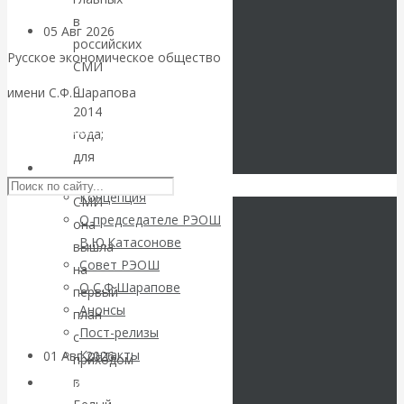
в
05 Авг 2026
Деньги
российских
Русское экономическое общество
СМИ
Валентин
с
имени С.Ф.Шарапова
2014
Катасонов. Еще
Skip to content
года;
для
раз на тему
РЭОШ
американских
Концепция
СМИ
блокировки
О председателе РЭОШ
она
В.Ю.Катасонове
вышла
банковских
Совет РЭОШ
на
О С.Ф.Шарапове
счетов
первый
Анонсы
план
Пост-релизы
с
Контакты
01 Авг 2026
Геополитика
приходом
в
Библиотека