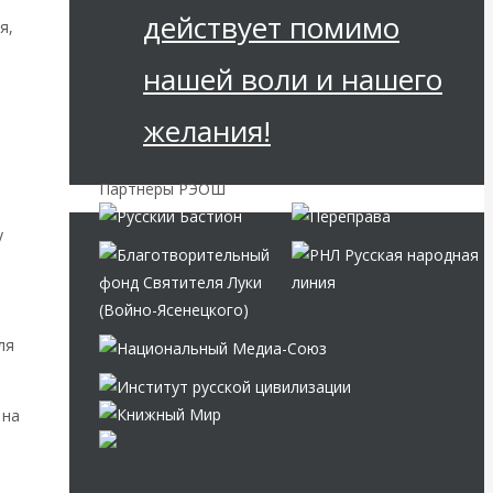
действует помимо
я,
нашей воли и нашего
желания!
Партнёры РЭОШ
у
ля
 на