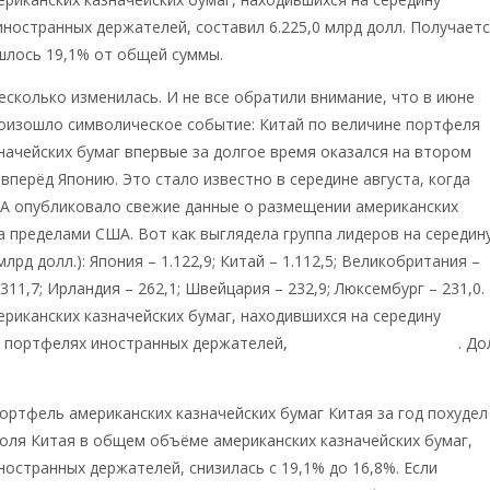
иностранных держателей, составил 6.225,0 млрд долл. Получаетс
шлось 19,1% от общей суммы.
несколько изменилась. И не все обратили внимание, что в июне
роизошло символическое событие: Китай по величине портфеля
начейских бумаг впервые за долгое время оказался на втором
 вперёд Японию. Это стало известно в середине августа, когда
А опубликовало свежие данные о размещении американских
а пределами США. Вот как выглядела группа лидеров на середин
лрд долл.): Япония – 1.122,9; Китай – 1.112,5; Великобритания –
 311,7; Ирландия – 262,1; Швейцария – 232,9; Люксембург – 231,0.
иканских казначейских бумаг, находившихся на середину
в портфелях иностранных держателей,
составил 6.636,3 млрд
. До
ортфель американских казначейских бумаг Китая за год похудел
 доля Китая в общем объёме американских казначейских бумаг,
ностранных держателей, снизилась с 19,1% до 16,8%. Если