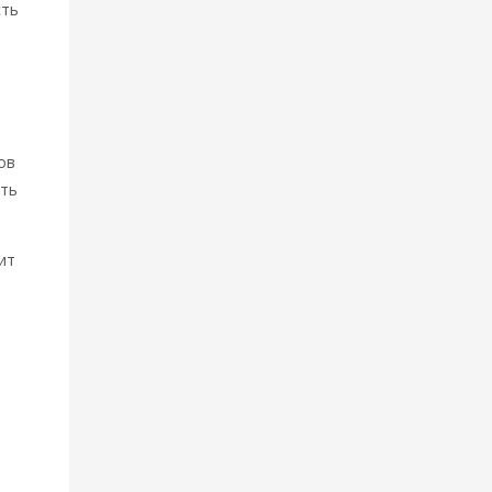
сть
т
з
ов
ить
ит