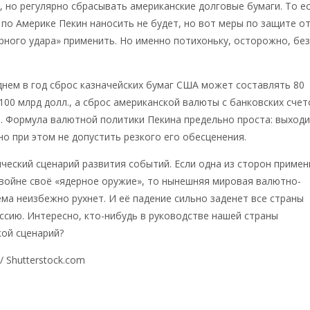
, но регулярно сбрасывать американские долговые бумаги. То е
 по Америке Пекин наносить не будет, но вот меры по защите о
ного удара» применить. Но именно потихоньку, осторожно, бе
днем в год сброс казначейских бумаг США может составлять 80
100 млрд долл., а сброс американской валюты с банковских счет
л. Формула валютной политики Пекина предельно проста: выход
но при этом не допустить резкого его обесценения.
ческий сценарий развития событий. Если одна из сторон примен
войне своё «ядерное оружие», то нынешняя мировая валютно-
ма неизбежно рухнет. И её падение сильно заденет все страны
ссию. Интересно, кто-нибудь в руководстве нашей страны
ой сценарий?
/ Shutterstock.com