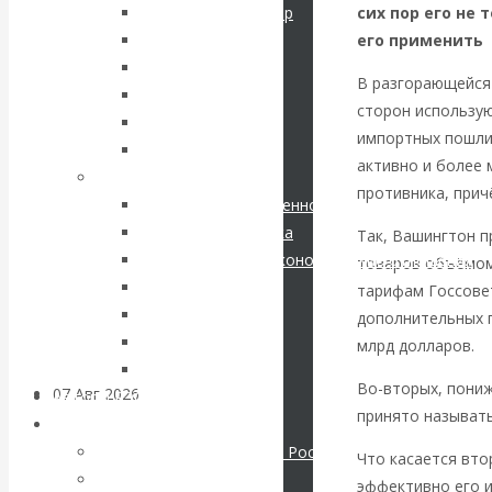
кризис в России.
сих пор его не 
Соловьев Владимир
его применить
Данилевский Н. Я.
Проедаем
Нечволодов А. Д.
В разгорающейся
Кокорев Василий
основной
сторон использую
Бутми Г. В.
импортных пошлин
Другие авторы
капитал, но
активно и более 
Современные книги
противника, прич
Экономика современной России
строим
Мировая экономика
Так, Вашингтон п
Международные экономические отношения
товаров объёмом 
грандиозные
Деньги
тарифам Госсове
Христианство
планы
дополнительных 
История России
млрд долларов.
Все рубрики…
Во-вторых, пониж
07 Авг 2026
Постижение
Авторы РЭОШ
принято называт
истории
Архив статей
Экономика современной России
Что касается вто
Мировая экономика
ВАлентин
эффективно его и