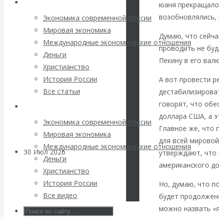
Архив статей
погоду на
юаня прекращалос
возобновлялись, 
Экономика современной России
финансовых
Мировая экономика
Думаю, что сейча
Международные экономические отношения
проводить не буд
рынках?
Деньги
Пекину в его вал
Христианство
Минфины хотят
История России
А вот провести р
Все статьи
дестабилизироват
быть главнее
говорят, что обе
Архив Видео
доллара США, а э
Центробанков?
Экономика современной России
Главное же, что 
Мировая экономика
для всей мировой
Международные экономические отношения
30 Июл 2026
Цифровая
утверждают, что 
Деньги
экономика
американского до
Христианство
История России
Но, думаю, что 
Валентин
Все видео
будет продолжено
можно назвать «
Катасонов.