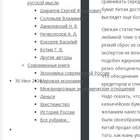
ВАлентин
сравнивать серед
русской мысли
бумаг Китая дост
Шарапов Сергей Федорович
Катасонов.
выглядит ещё бол
Соловьев Владимир
Данилевский Н. Я.
Саммит НАТО в
Свежая статистик
Нечволодов А. Д.
любимой теме о 
Кокорев Василий
Турции: Drang
резкий сброс из с
Бутми Г. В.
экспертов не воз
Другие авторы
nach Osten
подобен ядерном
Современные книги
резко обесценить
Экономика современной России
что обесценение 
30 Июл 2026
Банки
Мировая экономика
кредиторов и спе
Международные экономические отношения
Надо сказать, ч
Деньги
Валентин
казначейских бум
Христианство
желанием нанести
История России
Катасонов. Кто
были своеобразны
Все рубрики…
определяет
Китай продал обл
Авторы РЭОШ
того, как юань у