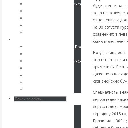
Международные экономические отношения
будет вести валю
КАтасонов. К
Деньги
пока не получает
Христианство
отношению к долл
112-летию
История России
на 30 августа ку
Все статьи
сравнения: 1 янва
начала Первой
Архив Видео
юань подешевел н
Экономика современной России
мировой войны:
Но у Пекина есть
Мировая экономика
пор его не тольк
Международные экономические отношения
вместо победы
применить. Речь 
Деньги
Даже не о всех д
Христианство
Россия
казначейских бум
История России
Все видео
получила
Специалисты знаю
держателей казн
«похабный»
держателях амери
середину 2018 года
Брестский мир
Бразилия – 300,1;
Общий объём амер