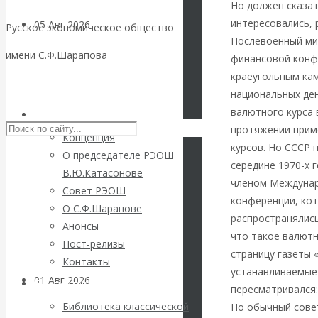
Но должен сказат
интересовались, 
05 Авг 2026
Деньги
Русское экономическое общество
Послевоенный ми
имени С.Ф.Шарапова
финансовой конфе
Валентин
краеугольным кам
Skip to content
национальных ден
Катасонов. Еще
валютного курса 
РЭОШ
раз на тему
протяжении прим
Концепция
курсов. Но СССР 
О председателе РЭОШ
блокировки
середине 1970-х 
В.Ю.Катасонове
членом Междунар
Совет РЭОШ
банковских
конференции, кот
О С.Ф.Шарапове
распространялись
Анонсы
счетов
что такое валютн
Пост-релизы
страницу газеты 
Контакты
устанавливаемые
01 Авг 2026
Геополитика
Библиотека
пересматривался:
Библиотека классической
Но обычный совет