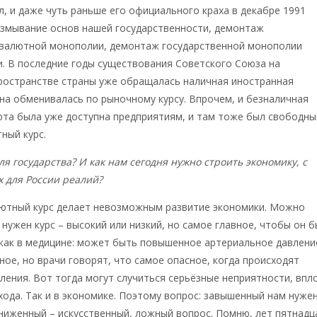
л, и даже чуть раньше его официального краха в декабре 1991
азмывание основ нашей государственности, демонтаж
 валютной монополии, демонтаж государственной монополии
. В последние годы существования Советского Союза на
ространстве страны уже обращалась наличная иностранная
на обменивалась по рыночному курсу. Впрочем, и безналичная
юта была уже доступна предприятиям, и там тоже был свободны
ный курс.
для государства? И как нам сегодня нужно строить экономику, с
 для России реалий?
ютный курс делает невозможным развитие экономики. Можно
 нужен курс – высокий или низкий, но самое главное, чтобы он 
как в медицине: может быть повышенное артериальное давлени
ое, но врачи говорят, что самое опасное, когда происходят
вления. Вот тогда могут случиться серьёзные неприятности, впл
хода. Так и в экономике. Поэтому вопрос: завышенный нам нуже
аниженный – искусственный, ложный вопрос. Помню, лет пятнадц