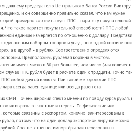
 тогдашнему председателю Центрального банка России Виктору
ращенко, и он совершенно правильно сказал, что нам нужен
оторый примерно соответствует ППС – паритету покупательной
я. Что такое паритет покупательной способности? ППС любой
нежной единицы измеряется по отношению к доллару. Представ
 с одинаковым набором товаров и услуг, но в одной корзине они
рах, а в другой – в рублях. Соответственно определяются
ропорции. Предположим, рублёвая корзина в чистом,
жении имеет число в 30 раз большее, чем число (или количест
ом случае ППС рубля будет в расчёте один к тридцати. Точно та
 ППС любой другой валюты. При такой методологии ППС
ллара всегда равен единице или всегда равен ста.
ких СМИ – очень широкий спектр мнений по поводу курса рубля, 
тов их выражают частные интересы. Те физические или
, которые связанны с экспортом, конечно, заинтересованы в
 рубля, потому что на один доллар экспортной выручки можно
 рублей. Соответственно, импортёры заинтересованы в