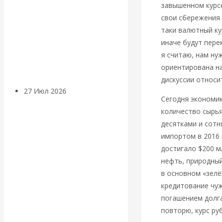
завышенном курсе
«Мировые
свои сбережения в
таки валютный ку
ростовщики»:
иначе будут пере
я считаю, нам ну
вчера и сегодня
ориентирована на
дискуссии относи
27 Июл 2026
Мировая
Сегодня экономи
валютная система
количество сырья
десятками и сотн
Валентин
импортом в 2016 
достигало $200 м
КАтасонов.
нефть, природный
в основном «зелё
«МЕТОД
кредитование чуж
погашением долг
ОТМЫВАНИЯ
повторю, курс ру