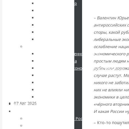
кризис в России.
Соловьев Владимир
Данилевский Н. Я.
Проедаем
– Валентин Юрье
Нечволодов А. Д.
антироссийских с
Кокорев Василий
основной
споры, какой руб
Бутми Г. В.
либеральные экон
Другие авторы
капитал, но
ослабление наци
Современные книги
экономического 
Экономика современной России
строим
простым людям не
Мировая экономика
рубль или дорожа
Международные экономические отношения
грандиозные
случае растут. М
Деньги
никого не заботи
Христианство
планы
них не влияли ни
История России
экономики в цело
Все рубрики…
07 Авг 2026
Постижение
«чёрного вторник
Авторы РЭОШ
истории
И какая России н
Архив статей
Экономика современной России
– Кто-то пошутил
Мировая экономика
ВАлентин