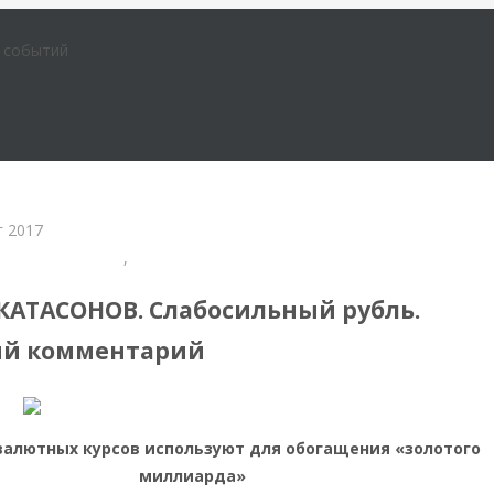
е событий
г 2017
тервью и беседы
,
Пост дня
КАТАСОНОВ. Слабосильный рубль.
ый комментарий
алютных курсов используют для обогащения «золотого
миллиарда»