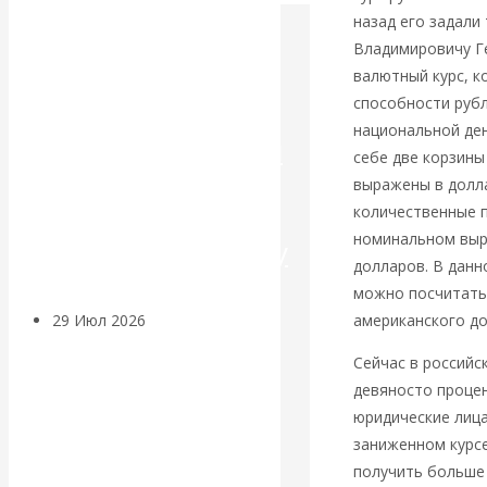
назад его задали
Искусственный
Владимировичу Ге
валютный курс, к
интеллект —
способности рубл
национальной де
революционный
себе две корзины
выражены в долла
переход к
количественные п
номинальном выра
посткапитализму
долларов. В данн
можно посчитать
29 Июл 2026
Мировая
американского до
финансовая олигархия
Сейчас в российс
девяносто процен
Валентин
юридические лица
заниженном курсе
Катасонов.
получить больше