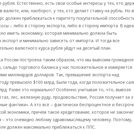
 рубля. Естественно, есть свои особые интересы у тех, кто дер
 валюте, или, наоборот, у тех, кто делает ставку на рубль. Но в
рс должен приближаться к паритету покупательной способност
косы – либо в сторону экспорта, либо в сторону импорта. В идеа
жно иметь экономику, которая минимально должна быть
 экспорт и минимально зависеть от импорта. И тогда все
тельно валютного курса рубля уйдут на десятый план.
ка России построена таким образом, что мы вывозим громадное
, сальдо торгового баланса у нас положительное и измеряется
ями миллиардов долларов. Так, превышение экспорта над
году превысило $100 млрд. Были года, когда положительное сал
лрд. Разве это нормально? Особенно учитывая то, что, вывозя
 газ, лес, железную руду, продовольствие, Россия получает за э
ные фантики». А это всё – фактически беспроцентное и бессроч
ой экономики, причём такое кредитование, которое не закончи
а – это очевидно любому здравомыслящему человеку. Поэтому,
бля должен максимально приближаться к ППС.