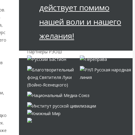
действует помимо
ов.
-
нашей воли и нашего
а,
урс
желания!
его
Партнёры РЭОШ
 в
и,
дко
к.
аже