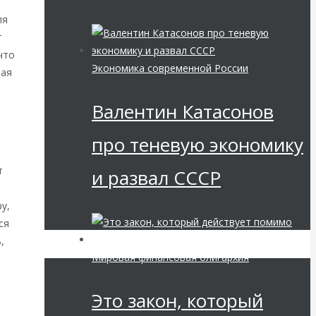
ля
т
что
Экономика современной России
ная
Валентин Катасонов
про теневую экономику
т
и развал СССР
.
у,
ся
,
Мировая финансовая олигархия
Это закон, который