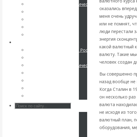
валютного курса 
Международные экономические отношения
оказались вперед
КАтасонов. К
Деньги
меня очень удруч
Христианство
или не помнят, ч
112-летию
История России
люди перестали з
Все статьи
энергия сконцент
начала Первой
Архив Видео
какой валютный к
Экономика современной России
мировой войны:
валюту. Такие мы
Мировая экономика
человек создан дл
Международные экономические отношения
вместо победы
Деньги
Вы совершенно пр
Христианство
назад вообще не 
Россия
История России
Когда Сталин в 1
Все видео
он несколько раз
получила
валюта находила
«похабный»
не исходя из тог
валютный план, п
Брестский мир
оборудования, ме