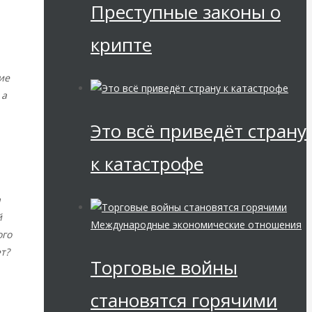
Преступные законы о
крипте
ие
 а
Это всё приведёт страну
к катастрофе
а
й
Международные экономические отношения
ого
т?
Торговые войны
становятся горячими