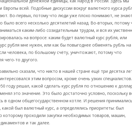
национальной денежной единицы, как народ в России. Здесь мы
и Европы всей. Подобные дискуссии вокруг валютного курса руб
ают. Во-первых, потому что люди уже плохо понимают, не знаю
то было всего несколько десятилетий назад. Во-вторых, потому 
аниматься каким-либо созидательным трудом, и вся их умствен
рировалась на вопросе: каким будет валютный курс рубля, или
урс рубля мне нужен, или как бы повыгоднее обменять рубль на
сли человека, по большому счёту, уничтожают, потому что
я чего-то другого.
авильно сказали, что никто в нашей стране ещё три десятка ле
интересовался этим вопросом, кроме очень узких специалистов
950 году решал, какой сделать курс рубля по отношению к доллар
 менял это значение. Это было достаточно условно, поскольку в
сь в одном общегосударственном котле. И решения принимались
о, какой был валютный курс, а определялись приоритеты: был
о которому проходили закупки необходимых товаров, машин,
дикаментов и так далее.