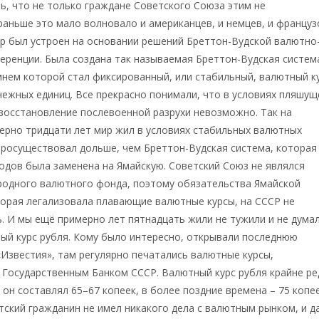
ь, что не только граждане Советского Союза этим не
раньше это мало волновало и американцев, и немцев, и француз
р был устроен на основании решений Бреттон-Вудской валютно
ренции. Была создана так называемая Бреттон-Вудская систем
нем которой стал фиксированный, или стабильный, валютный к
ежных единиц. Все прекрасно понимали, что в условиях пляшущ
восстановление послевоенной разрухи невозможно. Так на
ерно тридцати лет мир жил в условиях стабильных валютных
просуществовал дольше, чем Бреттон-Вудская система, которая
годов была заменена на Ямайскую. Советский Союз не являлся
одного валютного фонда, поэтому обязательства Ямайской
орая легализовала плавающие валютные курсы, на СССР не
. И мы ещё примерно лет пятнадцать жили не тужили и не думал
ый курс рубля. Кому было интересно, открывали последнюю
«Известия», там регулярно печатались валютные курсы,
 Государственным Банком СССР. Валютный курс рубля крайне ре
 он составлял 65–67 копеек, в более поздние времена – 75 копее
ский гражданин не имел никакого дела с валютным рынком, и д