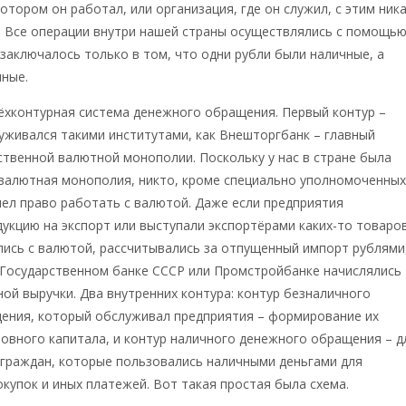
котором он работал, или организация, где он служил, с этим ник
. Все операции внутри нашей страны осуществлялись с помощь
 заключалось только в том, что одни рубли были наличные, а
чные.
ёхконтурная система денежного обращения. Первый контур –
уживался такими институтами, как Внешторгбанк – главный
ственной валютной монополии. Поскольку у нас в стране была
 валютная монополия, никто, кроме специально уполномоченны
мел право работать с валютой. Даже если предприятия
укцию на экспорт или выступали экспортёрами каких-то товаров
лись с валютой, рассчитывались за отпущенный импорт рублями
в Государственном банке СССР или Промстройбанке начислялись
ной выручки. Два внутренних контура: контур безналичного
ения, который обслуживал предприятия – формирование их
овного капитала, и контур наличного денежного обращения – д
 граждан, которые пользовались наличными деньгами для
купок и иных платежей. Вот такая простая была схема.