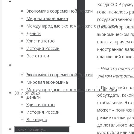
Архив статей
погоду на
Когда СССР рухну
Экономика современной России
года, началось р
финансовых
Мировая экономика
государственной
Международные экономические отношения
внешней торговли
рынках?
Деньги
экономическом п
Христианство
валюта, причём о
Минфины хотят
История России
иностранная вал
Все статьи
плавающий валют
быть главнее
Архив Видео
– Чем это плохо 
Центробанков?
Экономика современной России
учётом непростых
Мировая экономика
– Плавающий вал
Международные экономические отношения
30 Июл 2026
Цифровая
обсуждать, какой
Деньги
экономика
стабильным. Это 
Христианство
может – пониженн
История России
Валентин
резкие скачки да
Все видео
до летального ис
Катасонов.
курс рубля или з