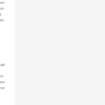
жит
сё-
и,
ле,
ьдо
то
ное
тся