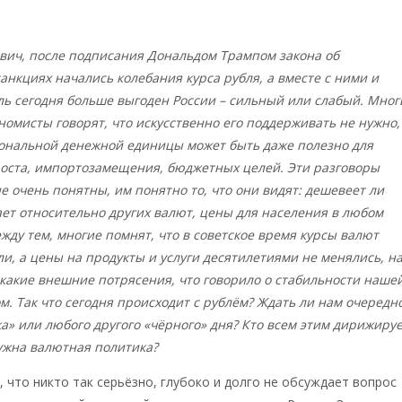
вич, после подписания Дональдом Трампом закона об
анкциях начались колебания курса рубля, а вместе с ними и
ль сегодня больше выгоден России – сильный или слабый. Мног
омисты говорят, что искусственно его поддерживать не нужно,
ональной денежной единицы может быть даже полезно для
роста, импортозамещения, бюджетных целей. Эти разговоры
 очень понятны, им понятно то, что они видят: дешевеет ли
ет относительно других валют, цены для населения в любом
ежду тем, многие помнят, что в советское время курсы валют
ли, а цены на продукты и услуги десятилетиями не менялись, н
какие внешние потрясения, что говорило о стабильности наше
м. Так что сегодня происходит с рублём? Ждать ли нам очередн
а» или любого другого «чёрного» дня? Кто всем этим дирижируе
ужна валютная политика?
, что никто так серьёзно, глубоко и долго не обсуждает вопрос