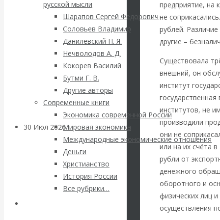
ВАлентин
русской мысли
предприятие, на 
Шарапов Сергей Федорович
не соприкасались
Катасонов.
Соловьев Владимир
рублей. Различие
Данилевский Н. Я.
другие – безнали
Саммит НАТО в
Нечволодов А. Д.
Существовала тр
Кокорев Василий
Турции: Drang
внешний, он обсл
Бутми Г. В.
институт государ
Другие авторы
nach Osten
государственная
Современные книги
институтов, не и
Экономика современной России
производили прод
30 Июл 2026
Банки
Мировая экономика
они не соприкаса
Международные экономические отношения
или на их счёта 
Деньги
Валентин
рубли от экспорт
Христианство
денежного обращ
История России
Катасонов. Кто
оборотного и осн
Все рубрики…
физических лиц и
определяет
Авторы РЭОШ
осуществления по