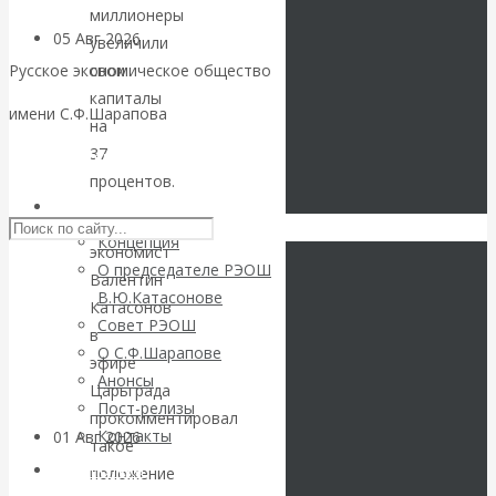
миллионеры
05 Авг 2026
Деньги
увеличили
свои
Русское экономическое общество
Валентин
капиталы
имени С.Ф.Шарапова
на
Катасонов. Еще
37
Skip to content
процентов.
раз на тему
РЭОШ
Известный
Концепция
экономист
блокировки
О председателе РЭОШ
Валентин
В.Ю.Катасонове
банковских
Катасонов
Совет РЭОШ
в
О С.Ф.Шарапове
счетов
эфире
Анонсы
Царьграда
Пост-релизы
прокомментировал
Контакты
01 Авг 2026
Геополитика
такое
Библиотека
положение