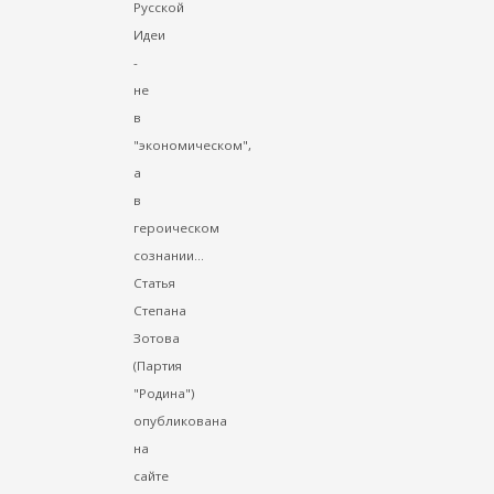
Русской
Идеи
-
не
в
"экономическом",
а
в
героическом
сознании...
Статья
Степана
Зотова
(Партия
"Родина")
опубликована
на
сайте