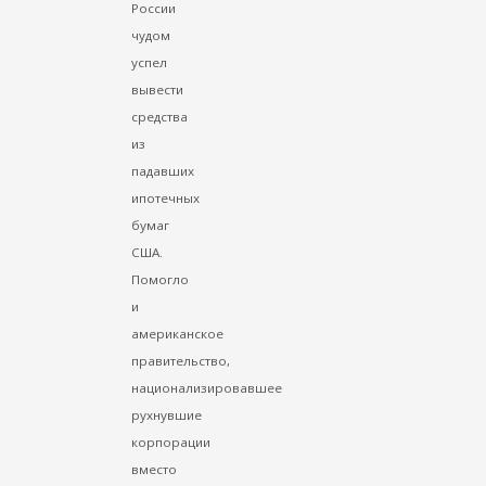
России
чудом
успел
вывести
средства
из
падавших
ипотечных
бумаг
США.
Помогло
и
американское
правительство,
национализировавшее
рухнувшие
корпорации
вместо