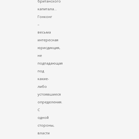
британского
капитала...
Гонконг
–
весьма
интересная
юрисдикция,
не
подпадающая
под
какие-
либо
устоявшиеся
определения.
С
одной
стороны,
власти