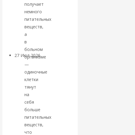
получает
«Мировые
немного
питательных
ростовщики»:
веществ,
вчера и сегодня
а
в
больном
27 Июл 2026
Мировая
организме
валютная система
—
одиночные
Валентин
клетки
тянут
КАтасонов.
на
себя
«МЕТОД
больше
питательных
ОТМЫВАНИЯ
веществ,
что