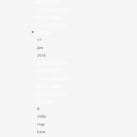
17
Дек
2018
Валентин
Банки
Катасонов.
Таинственные
инвестиции
Центробанка
России
В
2008
году
Банк