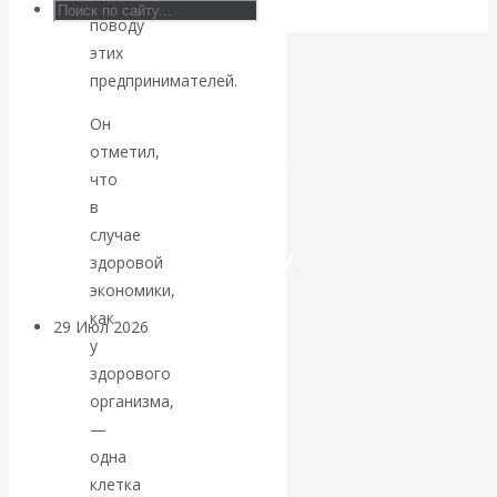
поводу
Искусственный
этих
предпринимателей.
интеллект —
Он
революционный
отметил,
что
переход к
в
случае
посткапитализму
здоровой
экономики,
как
29 Июл 2026
Мировая
у
финансовая олигархия
здорового
организма,
Валентин
—
одна
Катасонов.
клетка