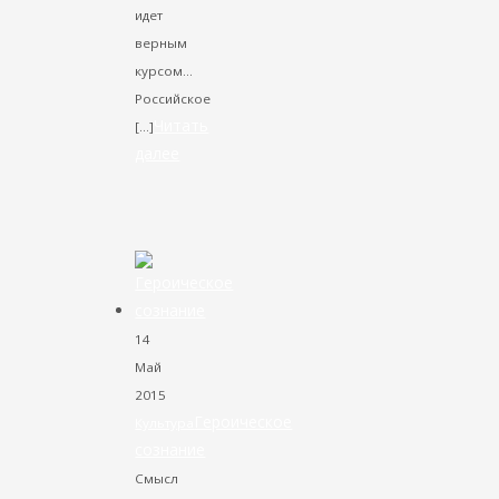
идет
верным
курсом...
Российское
Читать
[…]
далее
VK
Facebook
Twitter
14
Май
2015
Героическое
Культура
сознание
Смысл