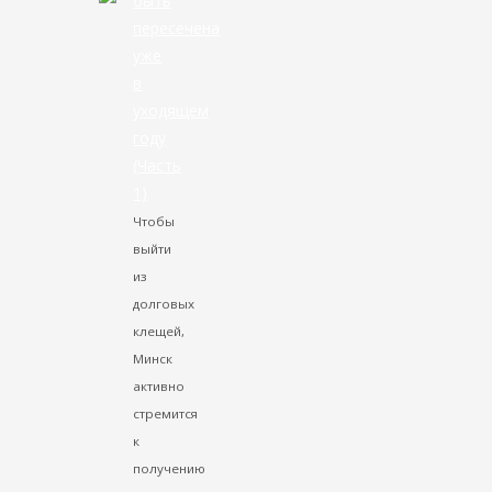
быть
пересечена
уже
в
уходящем
году
(Часть
1)
Чтобы
выйти
из
долговых
клещей,
Минск
активно
стремится
к
получению