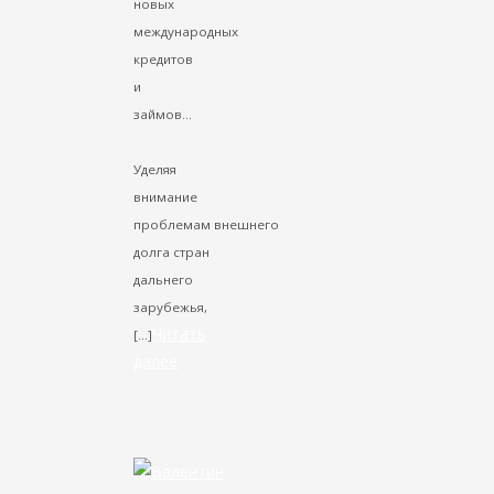
новых
международных
кредитов
и
займов...
Уделяя
внимание
проблемам внешнего
долга стран
дальнего
зарубежья,
Читать
[…]
далее
VK
Facebook
Twitter