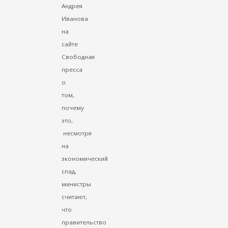
Андрея
Иванова
на
сайте
Свободная
пресса
о
том,
почему
это,
несмотря
на
экономический
спад,
министры
считают,
что
правительство