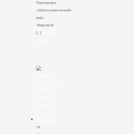
Переправа
«Неэкономический»
мир.
Мировой
Читать
[…]
далее
VK
Facebook
Twitter
19