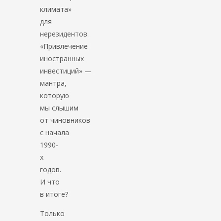
климата»
для
нерезидентов.
«Привлечение
иностранных
инвестиций» —
мантра,
которую
мы слышим
от чиновников
с начала
1990-
х
годов.
И что
в итоге?
Только