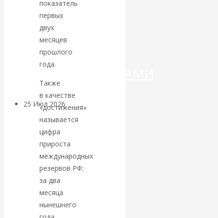
ДЕНЕГ»: КИТАЙ
показатель
первых
ВЕДЁТ БОРЬБУ
двух
месяцев
С
прошлого
года.
КРИПТОВАЛЮТАМИ
Также
в качестве
25 Июл 2026
Геополитика
«достижения»
называется
Валентин
цифра
прироста
КАтасонов.
международных
резервов РФ:
Может ли
за два
месяца
Америка
нынешнего
года