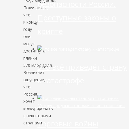
432,7 млрд долл.
безопасности России.
Получается,
что
Преступные законы о
к концу
крипте
году
они
могут
достигнуть
планки
Это всё приведёт страну
570 млрд долл.
Возникает
к катастрофе
ощущение,
что
Россия
хочет
Международные экономические отношения
конкурировать
с некоторыми
Торговые войны
странами