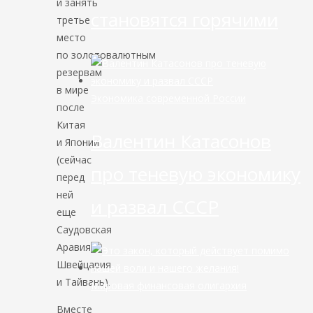
и занять
становятся горячими
третье
место
по золотовалютным
резервам
в мире
Экономика современной России
после
Китая
Валентин Катасонов
и Японии
(сейчас
про теневую экономику
перед
ней
и развал СССР
еще
Саудовская
Аравия,
Швейцария
и Тайвань).
Мировая финансовая олигархия
Вместе