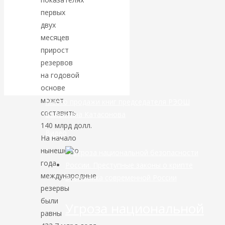
первых
банковской
двух
месяцев
сфере России
прирост
резервов
уже начался
на годовой
основе
может
Место продажи книг председателя РЭОШ
составить
Валентина Катасонова
140 млрд долл.
Видео
На начало
нынешнего
года
международные
Экономика современной России
резервы
были
Угроза национальной
равны