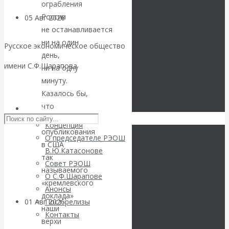
ограбления
России
05 Авг 2026
Деньги
не останавливается
ни на один
Валентин
Русское экономическое общество
день,
имени С.Ф.Шарапова
ни на одну
Катасонов. Еще
минуту.
Skip to content
раз на тему
Казалось бы,
что
РЭОШ
блокировки
после
Концепция
опубликования
О председателе РЭОШ
банковских
в США
В.Ю.Катасонове
так
Совет РЭОШ
счетов
называемого
О С.Ф.Шарапове
«кремлевского
Анонсы
доклада»
01 Авг 2026
Геополитика
Пост-релизы
наши
Контакты
верхи