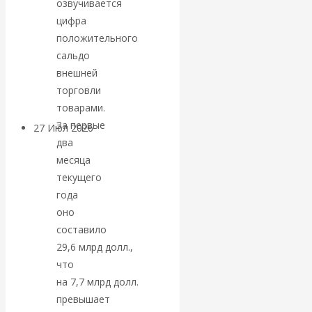
озвучивается
«Мировые
цифра
положительного
ростовщики»:
сальдо
внешней
вчера и сегодня
торговли
товарами.
За первые
27 Июл 2026
Мировая
два
валютная система
месяца
текущего
Валентин
года
оно
КАтасонов.
составило
29,6 млрд долл.,
«МЕТОД
что
ОТМЫВАНИЯ
на 7,7 млрд долл.
превышает