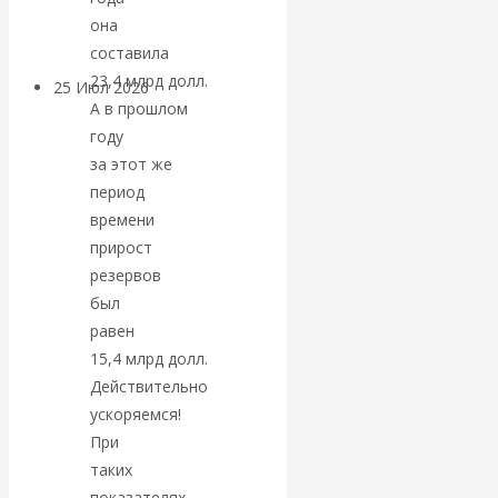
покинуть НАТО?
она
составила
23,4 млрд долл.
25 Июл 2026
Комментарии,
А в прошлом
интервью и беседы
году
за этот же
«Об этом
период
времени
молчат»:
прирост
резервов
экономист
был
равен
Валентин
15,4 млрд долл.
Катасонов
Действительно
ускоряемся!
считает, что
При
таких
кризис в
показателях