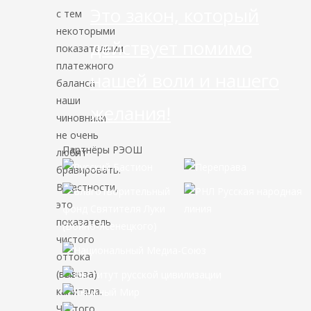
Это закон, который
с тем
некоторыми
действует помимо
показателями
платежного
нашей воли и нашего
баланса
наши
желания!
чиновники
не очень
Партнёры РЭОШ
любят
бравировать.
В частности,
это
показатель
чистого
оттока
(вывоза)
капитала.
Чистого