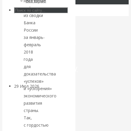
некоторые
Все видео
цифры
Искусственный
из сводки
Банка
интеллект —
России
за январь-
революционный
февраль
переход к
2018
года
посткапитализму
для
доказательства
«успехов»
29 Июл 2026
Мировая
и «ускорения»
финансовая олигархия
экономического
развития
Валентин
страны.
Так,
Катасонов.
с гордостью