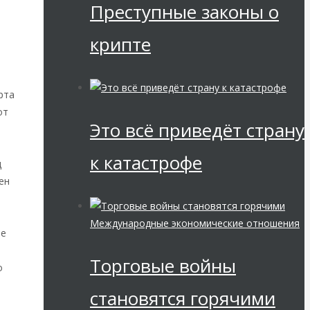
Преступные законы о
крипте
рта
от
Это всё приведёт страну
к катастрофе
д
ен
Международные экономические отношения
ое
Торговые войны
о
становятся горячими