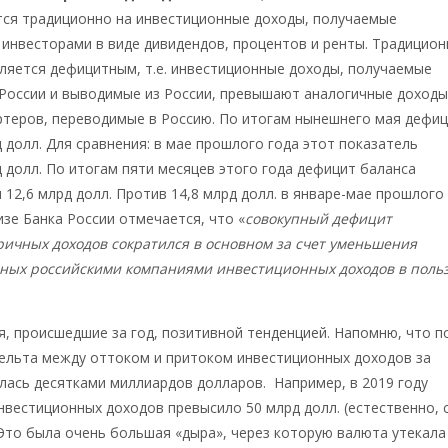
тся традиционно на инвестиционные доходы, получаемые
инвесторами в виде дивидендов, процентов и ренты. Традицион
ляется дефицитным, т.е. инвестиционные доходы, получаемые
 России и выводимые из России, превышают аналогичные доход
ртеров, переводимые в Россию. По итогам нынешнего мая дефи
д долл. Для сравнения: в мае прошлого года этот показатель
д долл. По итогам пяти месяцев этого года дефицит баланса
 12,6 млрд долл. Против 14,8 млрд долл. в январе-мае прошлого
изе Банка России отмечается, что «
совокупный дефицит
ричных доходов сократился в основном за счет уменьшения
ных российскими компаниями инвестиционных доходов в поль
, происшедшие за год, позитивной тенденцией. Напомню, что п
ельта между оттоком и притоком инвестиционных доходов за
лась десятками миллиардов долларов. Например, в 2019 году
нвестиционных доходов превысило 50 млрд долл. (естественно, 
 Это была очень большая «дыра», через которую валюта утекала