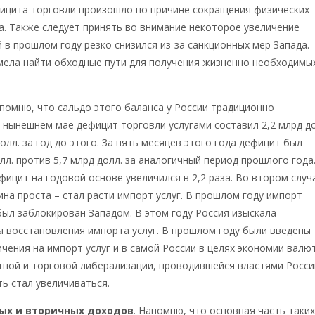
ицита торговли произошло по причине сокращения физических
. Также следует принять во внимание некоторое увеличение
 в прошлом году резко снизился из-за санкционных мер Запада.
мела найти обходные пути для получения жизненно необходимы
апомню, что сальдо этого баланса у России традиционно
 нынешнем мае дефицит торговли услугами составил 2,2 млрд до
олл. за год до этого. За пять месяцев этого года дефицит был
олл. против 5,7 млрд долл. за аналогичный период прошлого года
фицит на годовой основе увеличился в 2,2 раза. Во втором случ
чина проста – стал расти импорт услуг. В прошлом году импорт
был заблокирован Западом. В этом году Россия изыскала
 восстановления импорта услуг. В прошлом году были введены
чения на импорт услуг и в самой России в целях экономии валю
ной и торговой либерализации, проводившейся властями Росси
ть стал увеличиваться.
ых и вторичных доходов
. Напомню, что основная часть таки