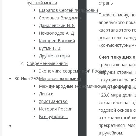
ВАлентин
русской мысли
страны.
Шарапов Сергей Федорович
Катасонов.
Также отмечу, по
Соловьев Владимир
апрельского пока
Данилевский Н. Я.
Саммит НАТО в
квартала этого го
Нечволодов А. Д.
показатель сальд
Кокорев Василий
Турции: Drang
«конъюнктурным»
Бутми Г. В.
Другие авторы
nach Osten
Счет текущих 
Современные книги
трех вышеназванн
Экономика современной России
выручка страны. 
30 Июл 2026
Банки
Мировая экономика
текущих операций
Международные экономические отношения
текущие операции
Деньги
Валентин
123,8 млрд долл.
Христианство
сократился на го
История России
Катасонов. Кто
годовой основе с
Все рубрики…
что «валютный ли
определяет
прекратился. Чис
Авторы РЭОШ
а ручейком.