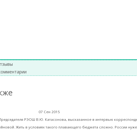
а: Катасонов Валентин Юрьевич
→
тзывы
комментарии
кже
У нас гнилая финансовая сис
07 Сен 2015
Деньги
Председателя РЭОШ В.Ю. Катасонова, высказанное в интервью корреспонде
йновой. Жить в условиях такого плавающего бюджета сложно. России нуж