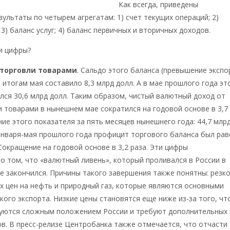
/statistics/macro_itm/svs/bop-eval/
Как всегда, приведены
ультаты по четырем агрегатам: 1) счет текущих операций; 2)
3) баланс услуг; 4) баланс первичных и вторичных доходов.
и цифры?
 торговли товарами
. Сальдо этого баланса (превышение экспо
 итогам мая составило 8,3 млрд долл. А в мае прошлого года эт
лся 30,6 млрд долл. Таким образом, чистый валютный доход от
 товарами в нынешнем мае сократился на годовой основе в 3,7
ение этого показателя за пять месяцев нынешнего года: 44,7 млр
января-мая прошлого года профицит торгового баланса был рав
 Сокращение на годовой основе в 3,2 раза. Эти цифры
о том, что «валютный ливень», который проливался в России в
е закончился. Причины такого завершения также понятны: резк
 цен на нефть и природный газ, которые являются основными
кого экспорта. Низкие цены становятся еще ниже из-за того, чт
уются сложным положением России и требуют дополнительных
в. В пресс-релизе Центробанка также отмечается, что отчасти