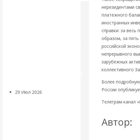
нерезидентами с
Искусственный
платежного балан
иностранных инве
интеллект —
справки: за весь
образом, за пять
революционный
российской эконо
непрерывного выв
переход к
зарубежных акти
коллективного За
посткапитализму
Более подробную 
России опубликуе
29 Июл 2026
Мировая
финансовая олигархия
Телеграм-канал 
Валентин
Автор:
Катасонов.
Юрьев