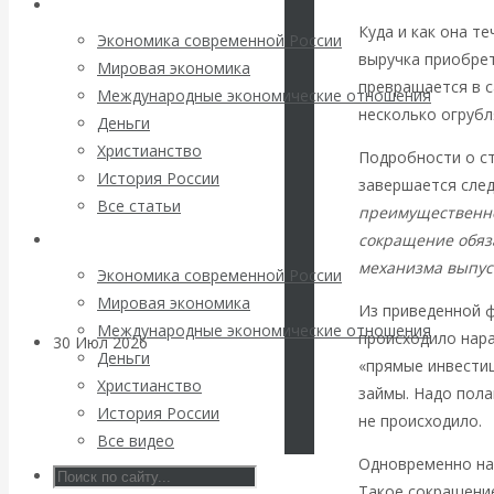
Архив статей
погоду на
Куда и как она т
Экономика современной России
финансовых
выручка приобрет
Мировая экономика
превращается в 
Международные экономические отношения
рынках?
несколько огрубл
Деньги
Христианство
Подробности о ст
Минфины хотят
История России
завершается сле
Все статьи
преимущественно
быть главнее
сокращение обяза
Архив Видео
Центробанков?
механизма выпу
Экономика современной России
Мировая экономика
Из приведенной ф
Международные экономические отношения
происходило нара
30 Июл 2026
Цифровая
Деньги
«прямые инвестиц
экономика
Христианство
займы. Надо пола
История России
не происходило.
Валентин
Все видео
Одновременно на
Катасонов.
Такое сокращени