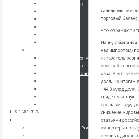
кризис в России.
https://www.cbr.ru
Соловьев Владимир
сальдирующие рез
Данилевский Н. Я.
Проедаем
торговый баланс; 
Нечволодов А. Д.
Кокорев Василий
Что отражают эт
основной
Бутми Г. В.
Начну с
баланса
Другие авторы
капитал, но
над импортом) по
Современные книги
показатель равня
Экономика современной России
строим
внешней торговли
Мировая экономика
раза! А вот знач
Международные экономические отношения
грандиозные
долл. По итогам 
Деньги
144,3 млрд долл.
Христианство
планы
свидетельствуют 
История России
прошлом году, уж
Все рубрики…
07 Авг 2026
Постижение
снижение мировых
Авторы РЭОШ
истории
статьями российс
Архив статей
импортеры польз
Экономика современной России
ценовых дисконто
Мировая экономика
ВАлентин