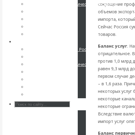
сокращение проф
Международные экономические отношения
КАтасонов. К
объемов экспорта
Деньги
импорта, который
Христианство
112-летию
Сейчас Россия су
История России
товаров.
Все статьи
начала Первой
Архив Видео
Баланс услуг
. Н
Экономика современной России
мировой войны:
отрицательное. В
Мировая экономика
против 1,0 млрд д
Международные экономические отношения
вместо победы
равен 9,3 млрд д
Деньги
первом случае де
Христианство
Россия
– в 1,6 раза. При
История России
некоторых услуг 
Все видео
получила
некоторые каналы
некоторые ограни
«похабный»
Вследствие валют
импорт услуг опя
Брестский мир
Баланс первичн