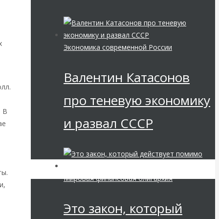
х
Экономика современной России
Валентин Катасонов
лл.
про теневую экономику
. В
и развал СССР
ае
ты.
Мировая финансовая олигархия
и,
Это закон, который
х