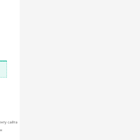
тема
нту сайта
ен