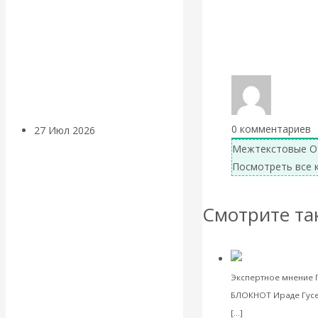
«Мировые
Все посты автор
ростовщики»:
Вернуться назад
вчера и сегодня
0
комментариев
27 Июл 2026
Мировая
валютная система
Межтекстовые О
Посмотреть все 
Валентин
Смотрите та
КАтасонов.
«МЕТОД
Экспертное мнение 
ОТМЫВАНИЯ
БЛОКНОТ Ираде Гусе
Читать далее
[…]