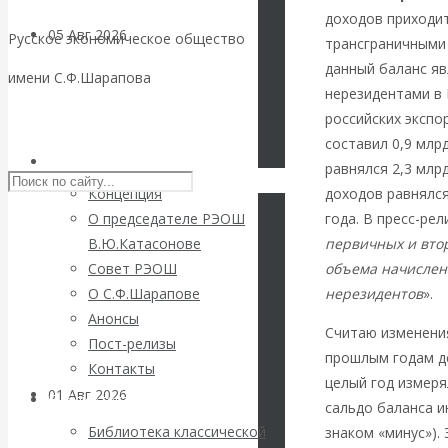
доходов приходи
05 Авг 2026
Деньги
Русское экономическое общество
трансграничными 
данный баланс яв
имени С.Ф.Шарапова
Валентин
нерезидентами в
Skip to content
российских экспо
Катасонов. Еще
составил 0,9 млр
РЭОШ
равнялся 2,3 млр
раз на тему
доходов равнялся
Концепция
года. В пресс-рел
О председателе РЭОШ
блокировки
первичных и вто
В.Ю.Катасонове
объема начислен
Совет РЭОШ
банковских
нерезидентов
».
О С.Ф.Шарапове
Анонсы
счетов
Считаю изменения
Пост-релизы
прошлым годам д
Контакты
целый год измеря
01 Авг 2026
Геополитика
Библиотека
сальдо баланса и
Библиотека классической
знаком «минус»).