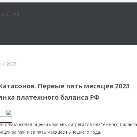
е событий
юн 2023
икации в СМИ
Катасонов. Первые пять месяцев 2023
тинка платежного баланса РФ
Insert
ии опубликовал оценки ключевых агрегатов платежного баланс
ации за май и за пять месяцев нынешнего года.