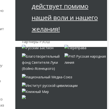
действует помимо
но
нашей воли и нашего
ы
желания!
цит
Партнёры РЭОШ
зу
о
со
 из