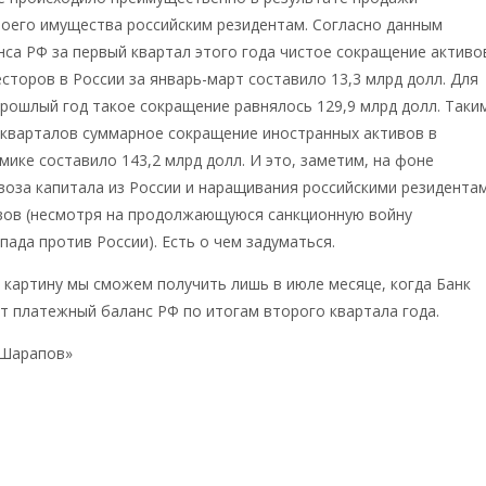
воего имущества российским резидентам. Согласно данным
са РФ за первый квартал этого года чистое сокращение активо
сторов в России за январь-март составило 13,3 млрд долл. Для
 прошлый год такое сокращение равнялось 129,9 млрд долл. Таки
 кварталов суммарное сокращение иностранных активов в
мике составило 143,2 млрд долл. И это, заметим, на фоне
оза капитала из России и наращивания российскими резидента
вов (несмотря на продолжающуюся санкционную войну
пада против России). Есть о чем задуматься.
картину мы сможем получить лишь в июле месяце, когда Банк
т платежный баланс РФ по итогам второго квартала года.
«Шарапов»
https://t.me/REOSH_Sharapov
Катасонов Валентин
ич