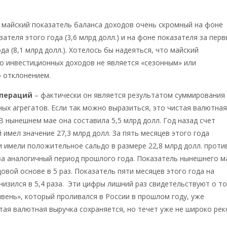
 майский показатель баланса доходов очень скромный на фоне
зателя этого года (3,6 млрд долл.) и на фоне показателя за пер
да (8,1 млрд долл.). Хотелось бы надеяться, что майский
о инвестиционных доходов не является «сезонным» или
 отклонением.
операций
– фактически он является результатом суммирования
ых агрегатов. Если так можно выразиться, это чистая валютна
В нынешнем мае она составила 5,5 млрд долл. Год назад счет
 имел значение 27,3 млрд долл. За пять месяцев этого года
 имели положительное сальдо в размере 22,8 млрд долл. проти
 за аналогичный период прошлого года. Показатель нынешнего м
довой основе в 5 раз. Показатель пяти месяцев этого года на
низился в 5,4 раза. Эти цифры лишний раз свидетельствуют о то
вень», который проливался в России в прошлом году, уже
тая валютная выручка сохраняется, но течет уже не широко рек