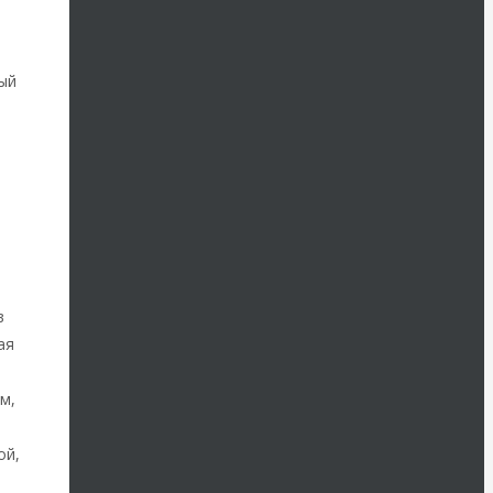
вый
я
в
ая
м,
ой,