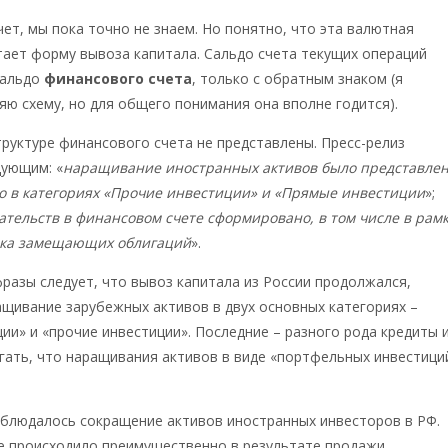
ечет, мы пока точно не знаем. Но понятно, что эта валютная
ает форму вывоза капитала. Сальдо счета текущих операций
сальдо
финансового счета
, только с обратным знаком (я
яю схему, но для общего понимания она вполне годится).
руктуре финансового счета не представлены. Пресс-релиз
дующим: «
наращивание иностранных активов было представле
 в категориях «Прочие инвестиции» и «Прямые инвестиции
»;
тельств в финансовом счете сформировано, в том числе в рам
ска замещающих облигаций
».
разы следует, что вывоз капитала из России продолжался,
щивание зарубежных активов в двух основных категориях –
ии» и «прочие инвестиции». Последние – разного рода кредиты 
гать, что наращивания активов в виде «портфельных инвестици
блюдалось сокращение активов иностранных инвесторов в РФ.
е происходило преимущественно в результате продажи