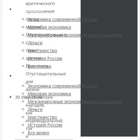
погоду на
еретического
Архив статей
преклонения
финансовых
перед
Экономика современной России
миром?
Мировая экономика
рынках?
Опустошительные,
Международные экономические отношения
с
Деньги
Минфины хотят
точки
Христианство
зрения
История России
быть главнее
Евангелия.
Все статьи
Опустошительные
Центробанков?
Архив Видео
для
Экономика современной России
жизни
Мировая экономика
еретических
30 Июл 2026
Цифровая
Международные экономические отношения
народов,
экономика
Деньги
как
Христианство
индивидуальной,
Валентин
История России
так
Все видео
и
Катасонов.