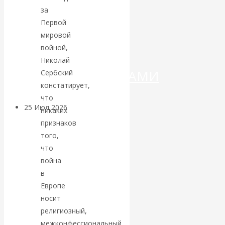
ДЕНЕГ»: КИТАЙ
за
Первой
ВЕДЁТ БОРЬБУ
мировой
войной,
С
Николай
КРИПТОВАЛЮТАМИ
Сербский
констатирует,
что
25 Июл 2026
Геополитика
никаких
признаков
Валентин
того,
что
КАтасонов.
война
в
Может ли
Европе
носит
Америка
религиозный,
межконфессиональный