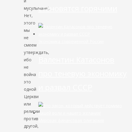
и
становятся горячими
мусульмане).
Нет,
этого
мы
не
Экономика современной России
смеем
утверждать,
Валентин Катасонов
ибо
не
про теневую экономику
война
это
и развал СССР
одной
Церкви
или
религии
против
Мировая финансовая олигархия
другой,