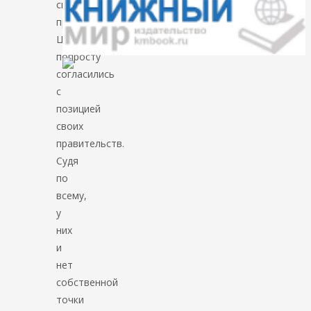
своего
правительства.
Церкви
попросту
согласились
с
позицией
своих
правительств.
Судя
по
всему,
у
них
и
нет
собственной
точки