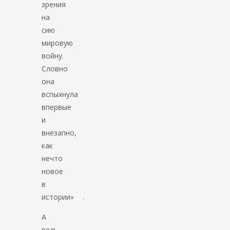
зрения
на
сию
мировую
войну.
Словно
она
вспыхнула
впервые
и
внезапно,
как
нечто
новое
в
истории»
[2]
.
А
ведь