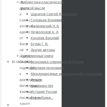
ВАлентин
от
Библиотека классической
друга,
русской мысли
Катасонов.
а
Шарапов Сергей Федорович
славы,
Соловьев Владимир
Саммит НАТО в
которая
Данилевский Н. Я.
едино
Нечволодов А. Д.
Турции: Drang
от
Кокорев Василий
Бога,
Бутми Г. В.
nach Osten
не
Другие авторы
ищете.
Современные книги
Очень
30 Июл 2026
Банки
Экономика современной России
подходит
Мировая экономика
к
Международные экономические отношения
Валентин
еретическим
Деньги
богословам…
Христианство
Катасонов. Кто
Каковы
История России
определяет
последствия
Все рубрики…
такого
Авторы РЭОШ