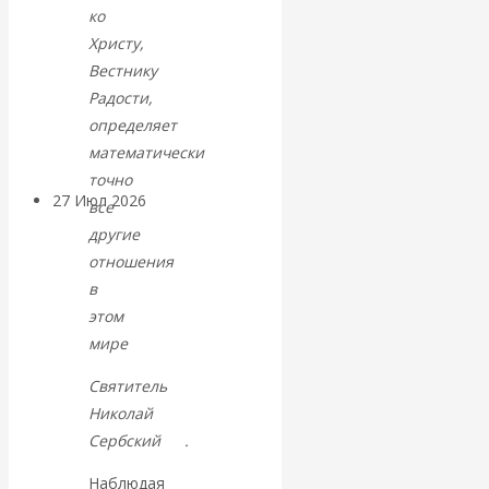
ко
«Мировые
Христу,
Вестнику
ростовщики»:
Радости,
вчера и сегодня
определяет
математически
точно
27 Июл 2026
Мировая
все
валютная система
другие
отношения
Валентин
в
этом
КАтасонов.
мире
Святитель
«МЕТОД
Николай
ОТМЫВАНИЯ
Сербский
[1]
.
Наблюдая