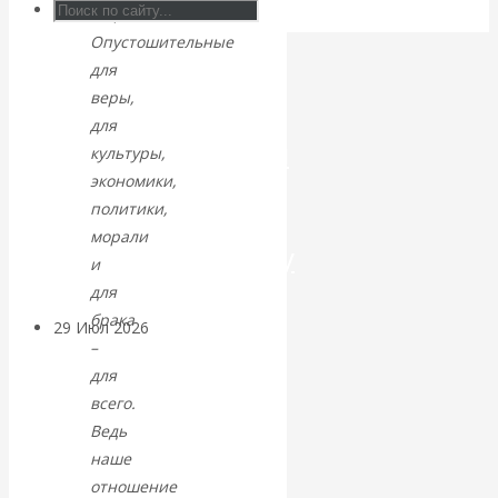
социальной.
Искусственный
Опустошительные
для
интеллект —
веры,
для
революционный
культуры,
экономики,
переход к
политики,
морали
посткапитализму
и
для
брака
29 Июл 2026
Мировая
–
финансовая олигархия
для
всего.
Валентин
Ведь
наше
Катасонов.
отношение