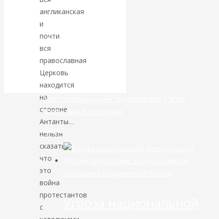
англиканская
банковской
и
почти
сфере России
вся
православная
уже начался
Церковь
находится
на
Место продажи книг председателя РЭОШ
стороне
Валентина Катасонова
Антанты…
Видео
нельзя
сказать,
что
это
Экономика современной России
война
протестантов
Угроза национальной
с