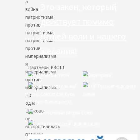
а
Это закон, который
война
патриотизма
действует помимо
против
патриотизма,
нашей воли и нашего
патриотизма
против
желания!
империализма
и
Партнёры РЭОШ
империализма
против
империализма…
Ни
одна
Церковь
не
воспротивилась
позиции