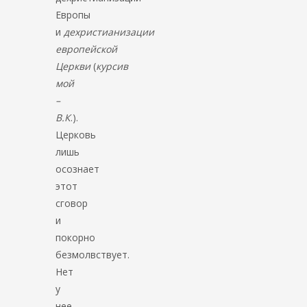
Европы
и
дехристианизации
европейской
Церкви
(
курсив
мой
–
В.К
.).
Церковь
лишь
осознает
этот
сговор
и
покорно
безмолвствует.
Нет
у
нее