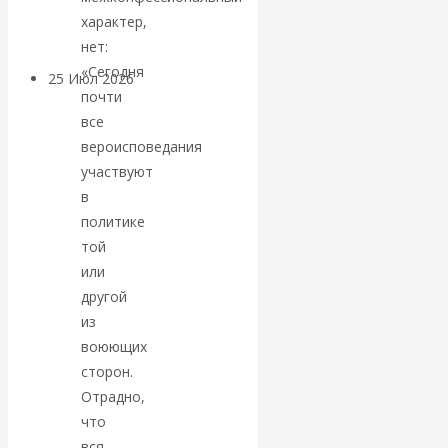
покинуть НАТО?
характер,
нет:
«Сегодня
25 Июл 2026
Комментарии,
почти
интервью и беседы
все
вероисповедания
«Об этом
участвуют
в
молчат»:
политике
той
экономист
или
другой
Валентин
из
Катасонов
воюющих
сторон.
считает, что
Отрадно,
что
кризис в
вся