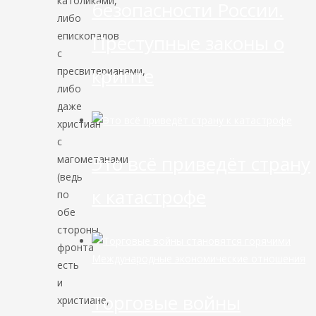
католиками,
безопасности России.
либо
епископалов
Преступные законы о
с
крипте
пресвитерианами,
либо
даже
христиан
с
Это всё приведёт страну
магометанами
(ведь
к катастрофе
по
обе
стороны
фронта
Международные экономические отношения
есть
и
Торговые войны
христиане,