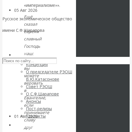
«империализме»».
05 Авг 2026
Деньги
Ещё
Русское экономическое общество
сказал
Валентин
имени С.Ф.Шарапова
Евреям
славный
Катасонов. Еще
Skip to content
Господь
наш:
раз на тему
РЭОШ
Как
Концепция
блокировки
вы
О председателе РЭОШ
можете
В.Ю.Катасонове
банковских
веровать
Совет РЭОШ
в
О С.Ф.Шарапове
счетов
Евангелие,
Анонсы
если
Пост-релизы
принимаете
Контакты
01 Авг 2026
Геополитика
славу
Библиотека
друг