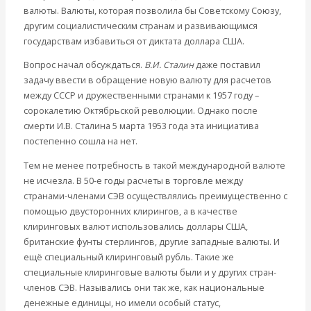
валюты. Валюты, которая позволила бы Советскому Союзу,
Современные книги
другим социалистическим странам и развивающимся
Экономика современной России
государствам избавиться от диктата доллара США.
Мировая экономика
Международные экономические отношения
Вопрос начал обсуждаться.
В.И. Сталин
даже поставил
Деньги
задачу ввести в обращение новую валюту для расчетов
Христианство
между СССР и дружественными странами к 1957 году –
История России
сорокалетию Октябрьской революции. Однако после
Все рубрики…
смерти И.В. Сталина 5 марта 1953 года эта инициатива
Авторы РЭОШ
постепенно сошла на нет.
Архив статей
Экономика современной России
Тем не менее потребность в такой международной валюте
Мировая экономика
не исчезла. В 50-е годы расчеты в торговле между
Международные экономические отношения
странами-членами СЭВ осуществлялись преимущественно с
Деньги
помощью двусторонних клирингов, а в качестве
Христианство
клиринговых валют использовались доллары США,
История России
британские фунты стерлингов, другие западные валюты. И
Все статьи
ещё специальный клиринговый рубль. Такие же
Архив Видео
специальные клиринговые валюты были и у других стран-
Экономика современной России
членов СЭВ. Назывались они так же, как национальные
Мировая экономика
денежные единицы, но имели особый статус,