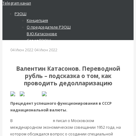
Telegram канал
РЭОШ
Концепция
Русское экономическое общество
О председателе РЭОШ
имени С.Ф.Шарапова
В.Ю.Катасонове
Вернуться назад
Совет РЭОШ
О С.Ф.Шарапове
04 Июн 2022
04 Июн 2022
Анонсы
Экономическая история России
Пост-релизы
Контакты
Валентин Катасонов. Переводной
Библиотека
рубль – подсказка о том, как
Библиотека классической
проводить дедолларизацию
русской мысли
Шарапов Сергей Федорович
Соловьев Владимир
Прецедент успешного функционирования в СССР
Данилевский Н. Я.
наднациональной валюты.
Нечволодов А. Д.
В
предыдущей статье
я писал о Московском
Кокорев Василий
международном экономическом совещании 1952 года, на
Бутми Г. В.
котором обсуждался вопрос о создании специальной
Другие авторы