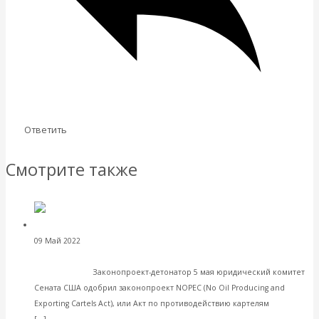
Ответить
Смотрите также
Валентин
09 Май 2022
Международные экономические отношения
Катасонов. NOPEC спровоцирует в мире нефтяной
апокалипсис
Законопроект-детонатор 5 мая юридический комитет
Сената США одобрил законопроект NOPEC (No Oil Producing and
Exporting Cartels Act), или Акт по противодействию картелям
Читать далее
[…]