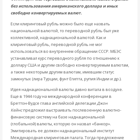
без использования американского доллара и иных
свободно конвертируемых валют.
Если клиринговый рубль можно было еще назвать
национальной валютой, то переводной рубль был уже
коллективной, наднациональной валютой. Как и
клиринговый рубль, переводной рубль не мог
использоваться во внутреннем обращении СССР. МБЭС
устанавливал курс переводного рубля по отношению к
доллару США и другим свободно конвертируемым валютам,
а также некоторым другим валютам, имевшим статус
замкнутых (лира Турции, фунт Египта, рупия Индии и др.).
Идея наднациональной валюты давно витала в воздухе.
Еще в 1944 году на международной конференции в
Бреттон-Вудсе глава английской делегации
Джон
Кейнс
предложил выстраивать послевоенную валютно-
финансовую систему на базе наднациональной
(глобальной) валюты, которую он назвал «банкор».
Эмитировать ее должен наднациональный институт
Международная клиринговая палата. Тогда предложение