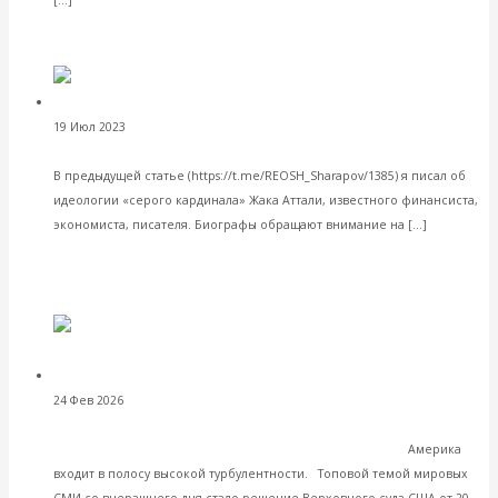
VK
Facebook
Twitter
Валентин Катасонов.
19 Июл 2023
Интересные публикации в СМИ
Идеология «серого кардинала» Аттали: суицид и каннибализм
В предыдущей статье (https://t.me/REOSH_Sharapov/1385) я писал об
идеологии «серого кардинала» Жака Аттали, известного финансиста,
Читать
экономиста, писателя. Биографы обращают внимание на […]
далее
VK
Facebook
Twitter
Валентин
24 Фев 2026
Международные экономические отношения
Катасонов. Решение Верховного суда о пошлинах Трампа –
сильный удар по позициям 47-го президента США
Америка
входит в полосу высокой турбулентности. Топовой темой мировых
СМИ со вчерашнего дня стало решение Верховного суда США от 20