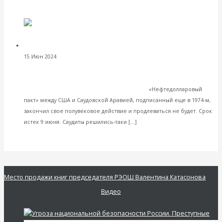
VK
Facebook
Twitter
Юрий Юнцов.
15 Июн 2024
Комментарии, интервью и беседы
Доллар устарел, а валюта БРИКС родится не скоро. Валентин
Катасонов объяснил, почему разрушение мировой
финансовой системы будет медленным
«Нефтедолларовый
пакт» между США и Саудовской Аравией, подписанный еще в 1974-м,
закончил свое полувековое действие и продлеваться не будет. Срок
Читать далее
истек 9 июня. Саудиты решились-таки […]
VK
Facebook
Twitter
Место продажи книг председателя РЭОШ Валентина Катасонова
Видео