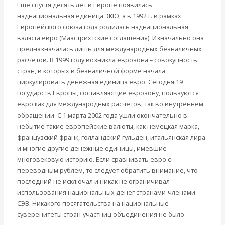
Ещё спустя десять лет в Европе появилась
наднациональная единица ЭКЮ, а в 1992 г. в рамках
Европейского союза года родилась наднациональная
валюта евро (Маастрихтские соглашения). Изначально она
предназначалась лишь для международных безналичных
расчетов. В 1999 году возникла еврозона – совокупность
стран, в которых в безналичной форме начала
циркулировать денежная единица евро. Сегодня 19
государств Европы, составляющие еврозону, пользуются
евро как для международных расчетов, так во внутреннем
обращении. С 1 марта 2002 года ушли окончательно в
небытие такие европейские валюты, как немецкая марка,
французский франк, голландский гульден, итальянская лира
и многие другие денежные единицы, имевшие
многовековую историю. Если сравнивать евро с
переводным рублем, то следует обратить внимание, что
последний не исключал и никак не ограничивал
использования национальных денег странами-членами
СЭВ. Никакого посягательства на национальные
суверенитеты стран-участниц объединения не было.