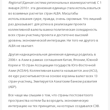
Regional
(
Единая система региональных взаиморасчетов
). С 1
января 2010 г. эта денежная единица стала использоваться
во взаимных расчетах стран ALBA. Масштабы
использования сукре, правда, очень скромные. Что лишний
раз доказывает: для успеха в реализации проекта
коллективной валюты важна политическая солидарность
всех стран-участниц проекта и достаточно высокий
уровень экономической интеграции. Ни того ни другого в
ALBA не хватает.
Другая наднациональная денежная единица родилась в
2006 г. в Азии в рамках соглашения Китая, Японии, Южной
Кореи и 10 стран Ассоциации государств Юго-Восточной
Азии (АСЕАН). Коллективная валюта называется
акю
(ACU),
ее курс рассчитывается на основе корзины валют всех 13
стран-участниц. Эмитируется Азиатским банком развития
(АБР).
Все чаще мы слышим о том, что страны постсоветского
пространства хотели бы возродить экономическую
интеграцию на тех принципах, на которых создавался СЭВ.