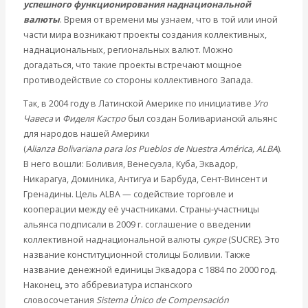
успешного функционирования наднациональной
валюты
. Время от времени мы узнаем, что в той или иной
части мира возникают проекты создания коллективных,
наднациональных, региональных валют. Можно
догадаться, что такие проекты встречают мощное
противодействие со стороны коллективного Запада.
Так, в 2004 году в Латинской Америке по инициативе
Уго
Чавеса
и
Фиделя Кастро
был создан Боливарианскй альянс
для народов нашей Америки
(
Alianza
Bolivariana
para
los
Pueblos
de
Nuestra
Am
é
rica
, ALBA
).
В него вошли: Боливия, Венесуэла, Куба, Эквадор,
Никарагуа, Доминика, Антигуа и Барбуда, Сент-Винсент и
Гренадины. Цель ALBA — содействие торговле и
кооперации между её участниками. Страны-участницы
альянса подписали в 2009 г. соглашение о введении
коллективной наднациональной валюты
сукре
(SUCRE). Это
название конституционной столицы Боливии. Также
название денежной единицы Эквадора с 1884 по 2000 год.
Наконец, это аббревиатура испанского
словосочетания
Sistema Único de Compensación