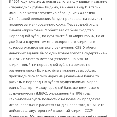
В 1964 году появилась новая валюта, получившая название
«переводной рубль». Видимо, ее имел в виду И. Сталин,
именно ее хотел запустить в обращение к 40-летию
Октябрьской революции. Запуск произошел на семь лет
позднее запланированного срока. Переводной рубль
сменил клиринговый. У обеих валют было сходство.
Переводной рубль, по сути, также был клиринговым, но он
уже был инструментом многостороннего клиринга, в
котором участвовали все страны-члены СЭВ. У обеих
денежных единиц было одинаковое золотое содержание –
0,987412 г. чистого металла (естественно, что ни
клиринговый, ни переводной рубль на золото не
разменивались). Если расчёты в клиринговых рублях
производились только через национальные банки, то
расчёты в переводных рублях осуществлялись через
единый центр – Международный банк экономического
сотрудничества (МБЭС), учрежденный в 1963 году.
Клиринговый рубль полностью не исчез, он продолжал
использоваться в расчетах с КНДР. Более того, в 1970-е гг.
действовал двусторонний валютный клиринг СССР –
Финляндия.
Мы торговали с капиталистической страной