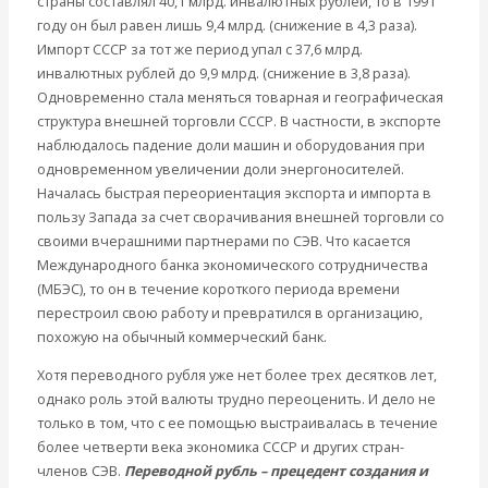
страны составлял 40,1 млрд. инвалютных рублей, то в 1991
году он был равен лишь 9,4 млрд. (снижение в 4,3 раза).
Импорт СССР за тот же период упал с 37,6 млрд.
инвалютных рублей до 9,9 млрд. (снижение в 3,8 раза).
Одновременно стала меняться товарная и географическая
структура внешней торговли СССР. В частности, в экспорте
наблюдалось падение доли машин и оборудования при
одновременном увеличении доли энергоносителей.
Началась быстрая переориентация экспорта и импорта в
пользу Запада за счет сворачивания внешней торговли со
своими вчерашними партнерами по СЭВ. Что касается
Международного банка экономического сотрудничества
(МБЭС), то он в течение короткого периода времени
перестроил свою работу и превратился в организацию,
похожую на обычный коммерческий банк.
Хотя переводного рубля уже нет более трех десятков лет,
однако роль этой валюты трудно переоценить. И дело не
только в том, что с ее помощью выстраивалась в течение
более четверти века экономика СССР и других стран-
членов СЭВ.
Переводной рубль – прецедент создания и