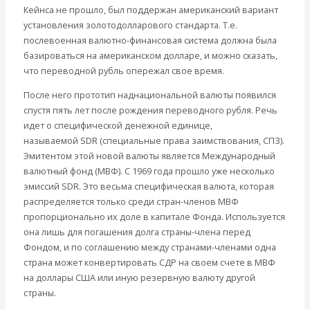
Кейнса не прошло, был поддержан американский вариант
установления золотодолларового стандарта. Т.е.
послевоенная валютно-финансовая система должна была
базироваться на американском долларе, и можно сказать,
что переводной рубль опережал свое время.
После него прототип наднациональной валюты появился
спустя пять лет после рождения переводного рубля. Речь
идет о специфической денежной единице,
называемой
SDR
(специальные права заимствования, СПЗ).
Эмитентом этой новой валюты является Международный
валютный фонд (МВФ). С 1969 года прошло уже несколько
эмиссий SDR. Это весьма специфическая валюта, которая
распределяется только среди стран-членов МВФ
пропорционально их доле в капитале Фонда. Используется
она лишь для погашения долга страны-члена перед
Фондом, и по соглашению между странами-членами одна
страна может конвертировать СДР на своем счете в МВФ
на доллары США или иную резервную валюту другой
страны.