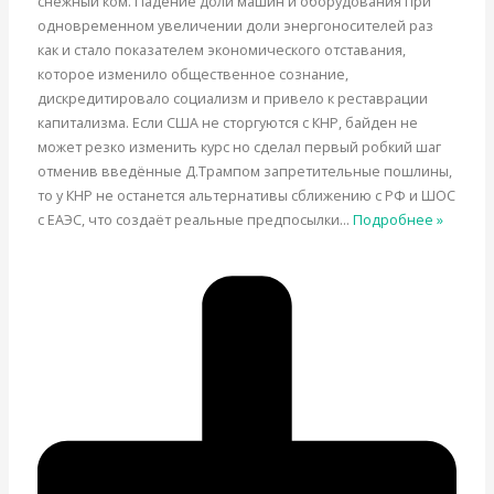
снежный ком. Падение доли машин и оборудования при
одновременном увеличении доли энергоносителей раз
как и стало показателем экономического отставания,
которое изменило общественное сознание,
дискредитировало социализм и привело к реставрации
капитализма. Если США не сторгуются с КНР, байден не
может резко изменить курс но сделал первый робкий шаг
отменив введённые Д.Трампом запретительные пошлины,
то у КНР не останется альтернативы сближению с РФ и ШОС
с ЕАЭС, что создаёт реальные предпосылки
…
Подробнее »