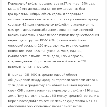
Переводной рубль просуществовал 27 лет – до 1990 года.
Масштаб его использования по тем временам был
грандиозным. Общий объем сделок и операций с
использованием валюты нового типа за указанный период
составил 4,5 трлн. переводных рублей, что эквивалентно
6,25 трлн. долл. Масштабы использования коллективной
валюты нарастали. Если в первое пятилетие существования
переводного рубля (1964-1969 гг.) суммарный объем
операций составил 220 млрд. единиц, то в последнее
пятилетие (1985-1990 гг.) – уже 2100 млрд. единиц
(эквивалентно почти 3 трлн. долл.) Таким образом,
среднегодовые обороты коллективной валюты СЭВ
выросли почти на порядок.
В период 1985-1990 гг. среднегодовой оборот
общемировой международной торговли составлял около 6
трлн. долл. А среднегодовой объем внешней торговли
стран СЭВ с использованием переводного рубля – 310 млрд.
долл. Получается, что свыше 5% международной торговли в
мире в последний пятилетний период существования СЭВ
обеспечивалось с помощью переводного рубля.