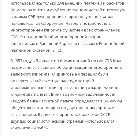
Международные экономические отношения
использовались только для внешних платежей и расчетов.
Деньги
По мере развития и углубления экономической интеграции
Христианство
в рамках СЭВ двусторонних клирингов уже не хватало,
История России
появлялись трехсторонние. Назрела потребность в
Все видео
многостороннем клиринге с участием всех стран-членов
СЭВ. Кстати, подобный многосторонний клиринг
существовал в Западной Европе и назывался Европейской
платежной системой (ЕПС).
В 1957 году в Варшаве во время восьмой сессии СЭВ было
подписано соглашение об организации многостороннего
валютного клиринга. Клиринговые операции были
возложены на Расчетную палату, в которой
уполномоченные банки стран-участниц открывали свои
клиринговые счета. Лимит возможной задолженности
каждого банка Расчетной палате определялся в 3% суммы
общего экспорта товаров по двусторонним торговым
соглашениям. В рамках клиринговых расчетов СССР с
другими социалистическими странами использовался
клиринговый рубль.