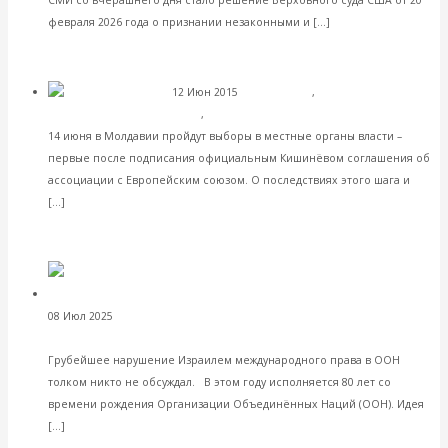
Читать далее
февраля 2026 года о признании незаконными и […]
VK
Facebook
Twitter
12 Июн 2015
Геополитика
,
Международные
Молдавская хора
экономические отношения
,
Мировая экономика
14 июня в Молдавии пройдут выборы в местные органы власти –
первые после подписания официальным Кишинёвом соглашения об
ассоциации с Европейским союзом. О последствиях этого шага и
Читать далее
[…]
VK
Facebook
Twitter
Валентин Катасонов. Свой 80-летний
08 Июл 2025
Геополитика
юбилей ООН встречает в состоянии полного паралича
Грубейшее нарушение Израилем международного права в ООН
толком никто не обсуждал. В этом году исполняется 80 лет со
времени рождения Организации Объединённых Наций (ООН). Идея
Читать далее
[…]