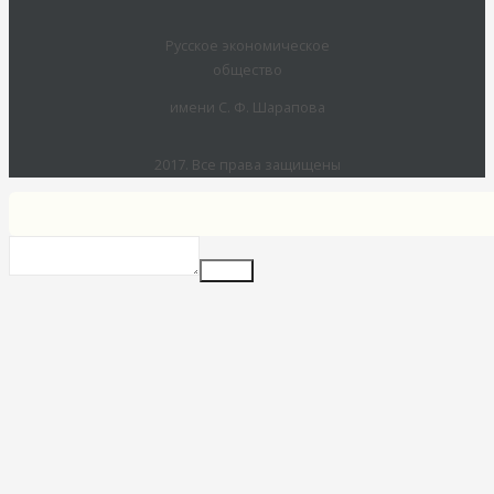
Русское экономическое
общество
имени С. Ф. Шарапова
2017. Все права защищены
Insert