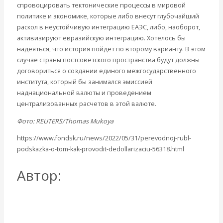
спровоцировать тектонические процессы в мировой
политике и экономике, которые либо внесут глубочайший
раскол в неустойчивую интеграцию ЕАЭС, либо, наоборот,
активизируют евразийскую интеграцию. Хотелось бы
надеяться, что история пойдет по второму варианту. В этом
случае страны постсоветского пространства будут должны
договориться о создании единого межгосударственного
института, который бы занимался эмиссией
наднациональной валюты и проведением
централизованных расчетов в этой валюте.
Фото: REUTERS/Thomas Mukoya
https://www.fondsk.ru/news/2022/05/31/perevodnoj-rubl-
podskazka-o-tom-kak-provodit-dedollarizaciu-56318.html
Автор:
Катасонов
Валентин Юрьевич
Все посты автора: Катасонов Валентин Юрьевич
→