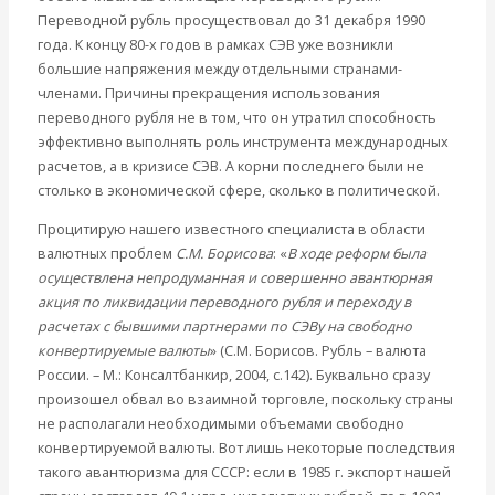
Переводной рубль просуществовал до 31 декабря 1990
года. К концу 80-х годов в рамках СЭВ уже возникли
большие напряжения между отдельными странами-
членами. Причины прекращения использования
переводного рубля не в том, что он утратил способность
эффективно выполнять роль инструмента международных
расчетов, а в кризисе СЭВ. А корни последнего были не
столько в экономической сфере, сколько в политической.
Процитирую нашего известного специалиста в области
валютных проблем
С.М. Борисова
: «
В ходе реформ была
осуществлена непродуманная и совершенно авантюрная
акция по ликвидации переводного рубля и переходу в
расчетах с бывшими партнерами по СЭВу на свободно
конвертируемые валюты
» (С.М. Борисов. Рубль – валюта
России. – М.: Консалтбанкир, 2004, с.142). Буквально сразу
произошел обвал во взаимной торговле, поскольку страны
не располагали необходимыми объемами свободно
конвертируемой валюты. Вот лишь некоторые последствия
такого авантюризма для СССР: если в 1985 г. экспорт нашей