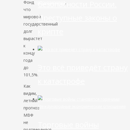
безопасности России.
Фонд
прогнозировал
,
что
Преступные законы о
мировой
государственный
крипте
долг
вырастет
к
концу
года
Это всё приведёт страну
до
101,5%.
к катастрофе
Как
видим,
летний
Международные экономические отношения
прогноз
МВФ
Торговые войны
не
подтвердился.