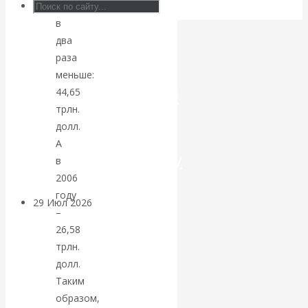
была
в
Искусственный
два
интеллект —
раза
меньше:
революционный
44,65
трлн.
переход к
долл.
А
посткапитализму
в
2006
году
29 Июл 2026
Мировая
–
финансовая олигархия
26,58
трлн.
Валентин
долл.
Таким
Катасонов.
образом,