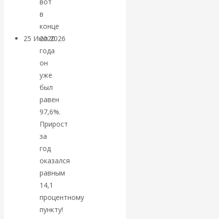
вот
покинуть НАТО?
в
конце
25 Июл 2026
Комментарии,
2020
интервью и беседы
года
он
уже
«Об этом
был
равен
молчат»:
97,6%.
экономист
Прирост
за
Валентин
год
оказался
Катасонов
равным
14,1
считает, что
процентному
пункту!
кризис в