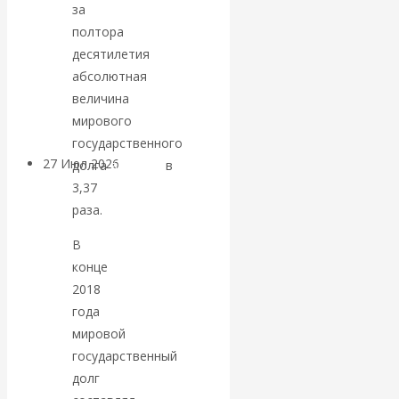
за
«Мировые
полтора
десятилетия
ростовщики»:
абсолютная
величина
вчера и сегодня
мирового
государственного
27 Июл 2026
Мировая
долга
выросла
в
валютная система
3,37
раза.
Валентин
В
конце
КАтасонов.
2018
года
«МЕТОД
мировой
государственный
ОТМЫВАНИЯ
долг