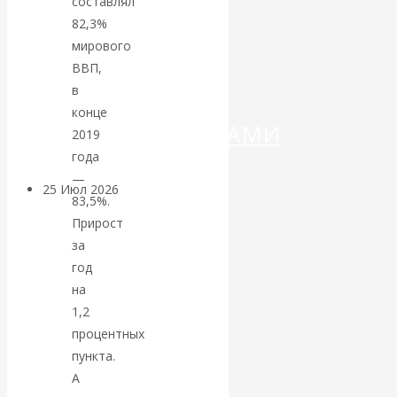
составлял
ДЕНЕГ»: КИТАЙ
82,3%
ВЕДЁТ БОРЬБУ
мирового
ВВП,
С
в
конце
КРИПТОВАЛЮТАМИ
2019
года
—
25 Июл 2026
Геополитика
83,5%.
Прирост
Валентин
за
год
КАтасонов.
на
1,2
Может ли
процентных
пункта.
Америка
А