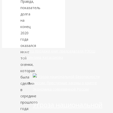
Правда,
показатель
банковской
долга
на
сфере России
конец
2020
уже начался
года
оказался
Место продажи книг председателя РЭОШ
ниже
Валентина Катасонова
той
оценки,
Видео
которая
была
сделана
Экономика современной России
в
середине
прошлого
Угроза национальной
года: