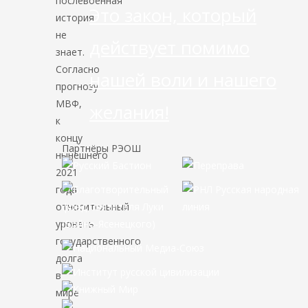
послевоенная
Это закон, который
история
не
действует помимо
знает.
Согласно
нашей воли и нашего
прогнозу
МВФ,
желания!
к
концу
Партнёры РЭОШ
нынешнего
2021
года
относительный
уровень
государственного
долга
в
мире