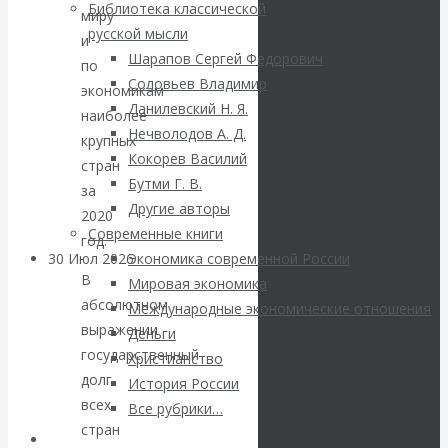
ВАлентин
Библиотека классической
миру
русской мысли
и
Катасонов.
Шарапов Сергей Федорович
по
Соловьев Владимир
экономикам
Саммит НАТО в
Данилевский Н. Я.
наиболее
Нечволодов А. Д.
Турции: Drang
крупных
Кокорев Василий
стран
Бутми Г. В.
nach Osten
за
Другие авторы
2020
Современные книги
год.
30 Июл 2026
Банки
Экономика современной России
В
Мировая экономика
абсолютном
Международные экономические отношения
Валентин
выражении
Деньги
государственный
Христианство
Катасонов. Кто
долг
История России
всех
определяет
Все рубрики…
стран
Авторы РЭОШ