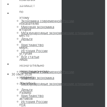
погоду на
Авторы РЭОШ
занимает
по
финансовых
Архив статей
этому
Экономика современной России
показателю
рынках?
Мировая экономика
второе
Международные экономические отношения
Минфины хотят
место
Деньги
в
Христианство
быть главнее
мире,
История России
уступая
Все статьи
Центробанков?
лишь
Архив Видео
незначительно
инвестиционному
Экономика современной России
30 Июл 2026
Цифровая
холдингу
Мировая экономика
экономика
BlackRock
.
Международные экономические отношения
Деньги
Размер
Валентин
Христианство
активов
История России
Катасонов.
под