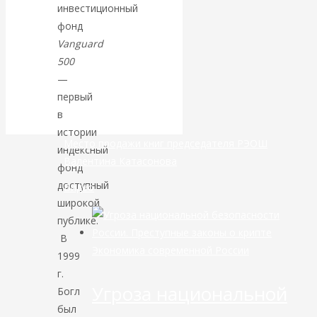
инвестиционный
фонд
банковской
Vanguard
сфере России
500
—
уже начался
первый
в
истории
Место продажи книг председателя РЭОШ
индексный
Валентина Катасонова
фонд
доступный
Видео
широкой
публике.
В
Экономика современной России
1999
г.
Угроза национальной
Богл
был