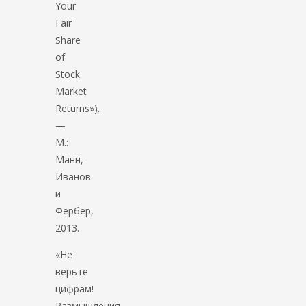
Your
Fair
Share
of
Stock
Market
Returns»).
—
М.:
Манн,
Иванов
и
Фербер,
2013.
«Не
верьте
цифрам!
Размышления