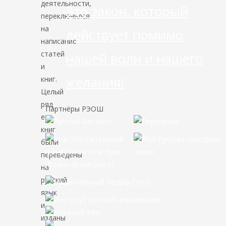
деятельности,
Это закон, который
переключился
на
действует помимо
написание
статей
нашей воли и нашего
и
желания!
книг.
Целый
ряд
Партнёры РЭОШ
его
книг
были
переведены
на
русский
язык
и
изданы