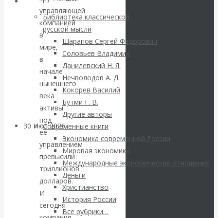
ВАлентин
Библиотека
управляющей
Библиотека классической
Катасонов.
компанией
русской мысли
в
Шарапов Сергей Федорович
Саммит НАТО в
мире,
Соловьев Владимир
в
Данилевский Н. Я.
Турции: Drang
начале
Нечволодов А. Д.
нынешнего
Кокорев Василий
nach Osten
века
Бутми Г. В.
активы
Другие авторы
под
30 Июл 2026
Банки
Современные книги
ее
Экономика современной России
управлением
Мировая экономика
Валентин
превысили
Международные экономические отношения
триллионов
Катасонов. Кто
Деньги
долларов.
Христианство
И
определяет
История России
сегодня
Все рубрики…
компания