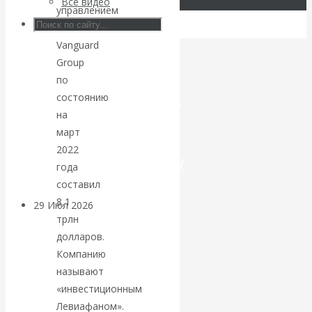
Все видео
управлением
Искусственный
The
Vanguard
интеллект —
Group
по
революционный
состоянию
на
переход к
март
2022
посткапитализму
года
составил
8,1
29 Июл 2026
Мировая
трлн
финансовая олигархия
долларов.
Компанию
Валентин
называют
«инвестиционным
Катасонов.
Левиафаном».