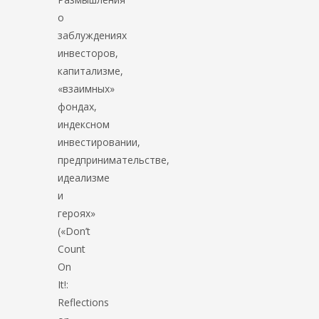
о
заблуждениях
инвесторов,
капитализме,
«взаимных»
фондах,
индексном
инвестировании,
предпринимательстве,
идеализме
и
героях»
(«Don’t
Count
On
It!:
Reflections