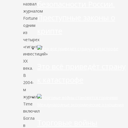
безопасности России.
назвал
журналом
Преступные законы о
Fortune
одним
крипте
из
четырех
«гигантов
инвестиций»
ХХ
Это всё приведёт страну
века.
В
к катастрофе
2004-
м
журнал
Time
Международные экономические отношения
включил
Богла
Торговые войны
в