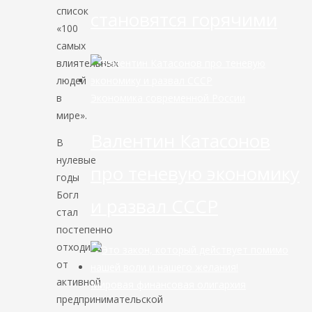
список
становятся горячими
«100
самых
влиятельных
людей
Экономика современной России
в
мире».
Валентин Катасонов
В
нулевые
про теневую экономику
годы
Богл
и развал СССР
стал
постепенно
отходить
от
активной
Мировая финансовая олигархия
предпринимательской