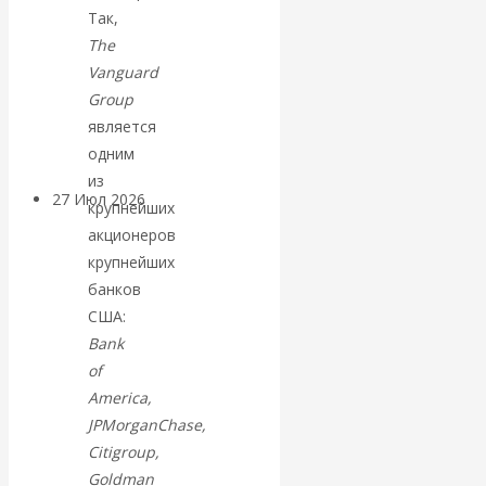
Так,
«Мировые
The
ростовщики»:
Vanguard
Group
вчера и сегодня
является
одним
из
27 Июл 2026
Мировая
крупнейших
валютная система
акционеров
крупнейших
Валентин
банков
США:
КАтасонов.
Bank
of
«МЕТОД
America,
JPMorganChase,
ОТМЫВАНИЯ
Citigroup,
Goldman