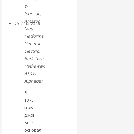
покинуть НАТО?
&
Johnson,
Amazon,
25 Июл 2026
Комментарии,
Meta
интервью и беседы
Platforms,
General
«Об этом
Electric,
Berkshire
молчат»:
Hathaway,
AT&T,
экономист
Alphabet
.
Валентин
В
1975
Катасонов
году
Джон
считает, что
Богл
основал
кризис в