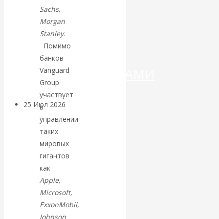
ДЕНЕГ»: КИТАЙ
Sachs,
Morgan
ВЕДЁТ БОРЬБУ
Stanley.
Помимо
С
банков
КРИПТОВАЛЮТАМИ
Vanguard
Group
участвует
25 Июл 2026
Геополитика
в
управлении
Валентин
таких
мировых
КАтасонов.
гигантов
как
Может ли
Apple,
Microsoft,
Америка
ExxonMobil,
Johnson