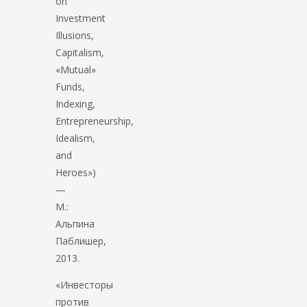
on
Investment
Illusions,
Capitalism,
«Mutual»
Funds,
Indexing,
Entrepreneurship,
Idealism,
and
Heroes»)
—
М.:
Альпина
Паблишер,
2013.
«Инвесторы
против