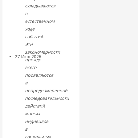
«Мировые
складываются
в
ростовщики»:
естественном
ходе
вчера и сегодня
событий.
Эти
закономерности
27 Июл 2026
Мировая
прежде
валютная система
всего
проявляются
Валентин
в
непреднамеренной
КАтасонов.
последовательности
действий
«МЕТОД
многих
индивидов
ОТМЫВАНИЯ
в
социальных