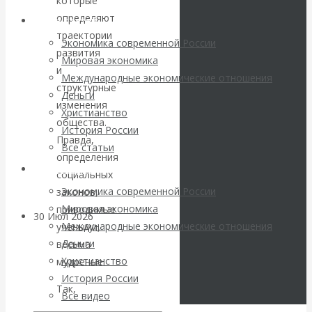
которые
погоду на
определяют
Архив статей
траектории
финансовых
Экономика современной России
развития
Мировая экономика
рынках?
и
Международные экономические отношения
структурные
Деньги
Минфины хотят
изменения
Христианство
общества.
История России
быть главнее
Правда,
Все статьи
определения
Центробанков?
Архив Видео
социальных
Экономика современной России
законов,
Мировая экономика
приводимые
30 Июл 2026
Цифровая
Международные экономические отношения
учеными,
экономика
Деньги
весьма
Христианство
мудреные.
Валентин
История России
Так,
на
Все видео
Катасонов.
сайте