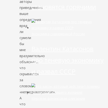
авторы
становятся горячими
приведенного
выше
определения
вряд
ли
Экономика современной России
сумели
бы
Валентин Катасонов
мне
вразумительно
про теневую экономику
объяснить,
что
и развал СССР
скрывается
за
словом
«непреднамеренные».
А
Мировая финансовая олигархия
что