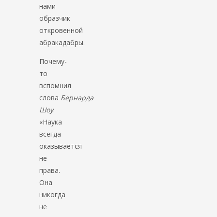
нами
образчик
откровенной
абракадабры.
Почему-
то
вспомнил
слова
Бернарда
Шоу
:
«Наука
всегда
оказывается
не
права.
Она
никогда
не