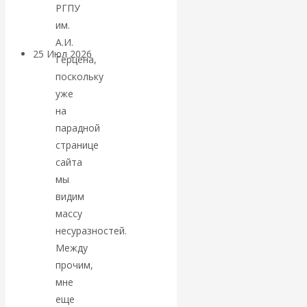
покинуть НАТО?
РГПУ
им.
А.И.
25 Июл 2026
Комментарии,
Герцена,
интервью и беседы
поскольку
уже
«Об этом
на
парадной
молчат»:
странице
сайта
экономист
мы
видим
Валентин
массу
несуразностей.
Катасонов
Между
прочим,
считает, что
мне
еще
кризис в