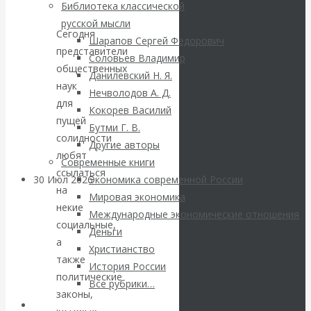
ВАлентин
Библиотека классической
русской мысли
Катасонов.
Сегодня
Шарапов Сергей Федорович
представители
Соловьев Владимир
Саммит НАТО в
общественных
Данилевский Н. Я.
наук
Нечволодов А. Д.
Турции: Drang
для
Кокорев Василий
пущей
Бутми Г. В.
nach Osten
солидности
Другие авторы
любят
Современные книги
ссылаться
30 Июл 2026
Банки
Экономика современной России
на
Мировая экономика
некие
Международные экономические отношения
Валентин
социальные,
Деньги
а
Христианство
Катасонов. Кто
также
История России
политические
определяет
Все рубрики…
законы,
Авторы РЭОШ