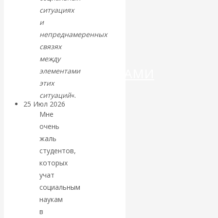
ДЕНЕГ»: КИТАЙ
ситуациях
и
ВЕДЁТ БОРЬБУ
непреднамеренных
связях
С
между
КРИПТОВАЛЮТАМИ
элементами
этих
ситуаций
«.
25 Июл 2026
Геополитика
Мне
очень
Валентин
жаль
студентов,
КАтасонов.
которых
учат
Может ли
социальным
Америка
наукам
в