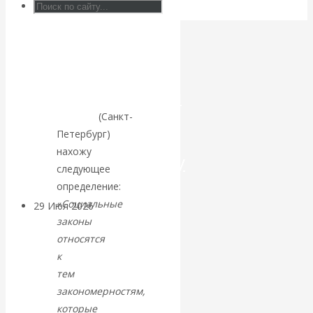
факультета
Искусственный
социологических
наук
интеллект —
РГПУ
им.
революционный
А.И.
Герцена
(Санкт-
переход к
Петербург)
нахожу
посткапитализму
следующее
определение:
«
Социальные
29 Июл 2026
Мировая
законы
финансовая олигархия
относятся
к
Валентин
тем
закономерностям,
Катасонов.
которые