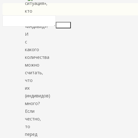
ситуация»,
кто
такой
Insert
«индивид»?
И
с
какого
количества
можно
считать,
что
их
(индивидов)
много?
Если
честно,
то
перед