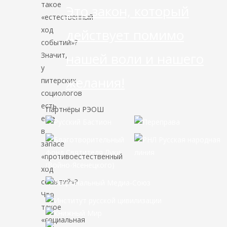
такое
Это закон, который
«естественный
ход
действует помимо
событий»?
нашей воли и нашего
Значит,
у
желания!
питерских
социологов
есть
Партнёры РЭОШ
еще
в
запасе
«противоестественный
ход
событий»?
Что
такое
«социальная