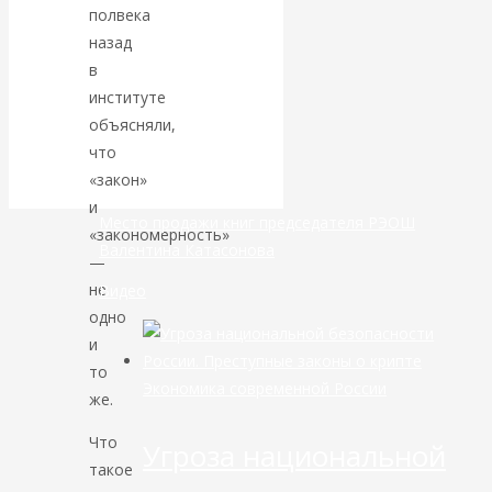
полвека
банковской
назад
в
сфере России
институте
объясняли,
уже начался
что
«закон»
и
Место продажи книг председателя РЭОШ
«закономерность»
Валентина Катасонова
—
не
Видео
одно
и
то
Экономика современной России
же.
Что
Угроза национальной
такое