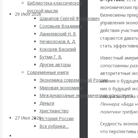
Библиотека классической
экономических пр
русской мысли
29 Июл 2026
Мировая
бизнесмены прекр
Шарапов Сергей Федорович
финансовая олигархия
управления экон
Соловьев Владимир
действия участни
Данилевский Н. Я.
стараются дават
Валентин
Нечволодов А. Д.
стать эффективны
Кокорев Василий
Катасонов.
Бутми Г. В.
Известный амери
Другие авторы
сопоставимы раз
«Мировые
Современные книги
авторитетные эко
Экономика современной России
мнения о будуще
ростовщики»:
Мировая экономика
них о будущей эк
Международные экономические отношения
вчера и сегодня
говорить. Тут на
Деньги
Пеннера
: «
Беда н
Христианство
политики требую
27 Июл 2026
Мировая
История России
Скудность эконом
валютная система
Все рубрики…
что перспективы 
Авторы РЭОШ