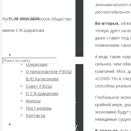
экономического п
респектабельно
».
30 Июл 2026
Цифровая
Русское экономическое общество
Во-вторых
, обж
экономика
имени С.Ф.Шарапова
теперь дуют на в
даже ставят под 
Валентин
Skip to content
появлением таког
Катасонов.
РЭОШ
А ведь такие «за
сильнее, чем обв
Концепция
Искусственный
компаний. Мол, д
О председателе РЭОШ
«COVID-19» в сле
В.Ю.Катасонове
интеллект —
способны реально
Совет РЭОШ
О С.Ф.Шарапове
революционный
Глобальное эконо
Анонсы
крайней мере, уш
Пост-релизы
переход к
экономики будут 
Контакты
невидимые сущно
посткапитализму
Библиотека
В-третьих
, ест