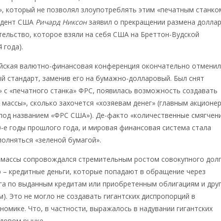
, который не позволял злоупотреблять этим «печатным станко
зидент США
Ричард Никсон
заявил о прекращении размена долла
тельство, которое взяли на себя США на Бреттон-Вудской
 года).
майская валютно-финансовая конференция окончательно отмени
 стандарт, заменив его на бумажно-долларовый. Был снят
 с «печатного станка» ФРС, появилась возможность создавать
 массы», сколько захочется «хозяевам денег» (главным акционе
под названием «ФРС США»). Де-факто «количественные смягчен
0-е годы прошлого года, и мировая финансовая система стала
олняться «зеленой бумагой».
 массы сопровождался стремительным ростом совокупного дол
 – кредитные деньги, которые попадают в обращение через
га по выданным кредитам или приобретенным облигациям и дру
). Это не могло не создавать гигантских диспропорций в
номике. Что, в частности, выражалось в надувании гигантских
довом рынке.