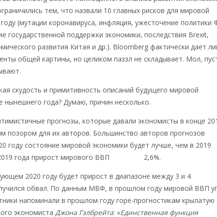
граничились тем, что назвали 10 главных рисков для мировой
 году (мутации коронавируса, инфляция, ужесточение политики 
е государственной поддержки экономики, последствия Brexit,
мического развития Китая и др.). Bloomberg фактически дает л
нты общей картины, но целиком паззл не складывает. Мол, пус
ывают.
кая скудость и примитивность описаний будущего мировой
е нынешнего года? Думаю, причин несколько.
оптимистичные прогнозы, которые давали экономисты в конце 20
ым позором для их авторов. Большинство авторов прогнозов
020 году состояние мировой экономики будет лучше, чем в 2019
2019 года прирост мирового ВВП
составил
2,6%.
дующем 2020 году будет прирост в диапазоне между 3 и 4
лучился обвал. По данным МВФ, в прошлом году мировой ВВП у
утники напоминали в прошлом году горе-прогностикам крылатую
кого экономиста
Джона Гэлбрейта
: «
Единственная функция