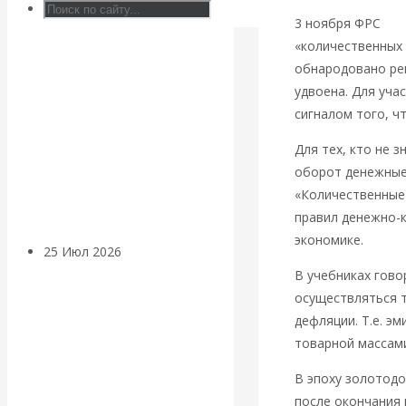
Валентин
3 ноября ФРС
об
«количественных с
КАтасонов.
обнародовано ре
удвоена. Для уча
Может ли
сигналом того, ч
Америка
Для тех, кто не 
оборот денежные 
покинуть НАТО?
«Количественные
правил денежно-к
экономике.
25 Июл 2026
Комментарии,
интервью и беседы
В учебниках гово
осуществляться т
дефляции. Т.е. э
«Об этом
товарной массам
молчат»:
В эпоху золотодо
после окончания