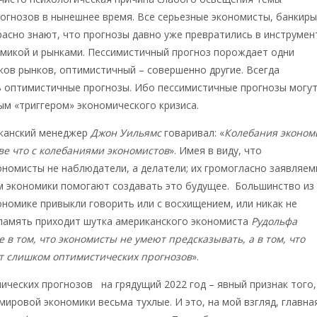
огнозов в нынешнее время. Все серьезные экономисты, банкиры
асно знают, что прогнозы давно уже превратились в инструмен
омикой и рынками. Пессимистичный прогноз порождает одни
ков рынков, оптимистичный – совершенно другие. Всегда
ь оптимистичные прогнозы. Ибо пессимистичные прогнозы могу
м «триггером» экономического кризиса.
канский менеджер
Джон Уильямс
говаривал: «
Колебания эконом
ве что с колебаниями экономистов
». Имея в виду, что
номисты не наблюдатели, а делатели; их громогласно заявляе
м экономики помогают создавать это будущее. Большинство из
ономике привыкли говорить или с восхищением, или никак не
 память приходит шутка американского экономиста
Рудольфа
е в том, что экономисты не умеют предсказывать, а в том, что
т слишком оптимистических прогнозов
».
ических прогнозов на грядущий 2022 год – явный признак того,
мировой экономики весьма тухлые. И это, на мой взгляд, главна