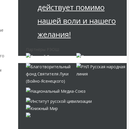
действует помимо
нашей воли и нашего
ые
желания!
Партнёры РЭОШ
го
м