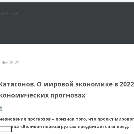
е событий
 Янв 2022
омика
Катасонов. О мировой экономике в 202
 экономических прогнозах
чезновение прогнозов – признак того, что проект мирово
ударства «Великая перезагрузка» продвигается вперед.
Insert