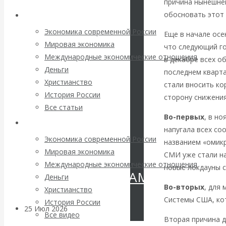
причина нынешне
Валентин
обосновать этот 
Архив статей
КАтасонов.
Экономика современной России
Еще в начале осе
Мировая экономика
что следующий го
«МЕТОД
Международные экономические отношения
в декабре всех 
Деньги
последнем кварт
ОТМЫВАНИЯ
Христианство
стали вносить ко
История России
сторону снижения
ДЕНЕГ»: КИТАЙ
Все статьи
Во-первых
, в н
Архив Видео
ВЕДЁТ БОРЬБУ
напугала всех со
Экономика современной России
названием «омикр
С
Мировая экономика
СМИ уже стали на
Международные экономические отношения
новые локдауны 
КРИПТОВАЛЮТАМИ
Деньги
Во-вторых
, для
Христианство
Системы США, кот
История России
25 Июл 2026
Геополитика
Все видео
Вторая причина д