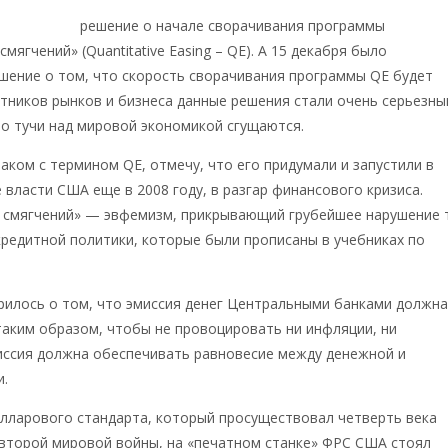
народовала
решение о начале сворачивания программы
мягчений» (Quantitative Easing – QE). А 15 декабря было
шение о том, что скорость сворачивания программы QE будет
стников рынков и бизнеса данные решения стали очень серьезн
то тучи над мировой экономикой сгущаются.
знаком с термином QE, отмечу, что его придумали и запустили в
власти США еще в 2008 году, в разгар финансового кризиса.
 смягчений» — эвфемизм, прикрывающий грубейшее нарушение 
редитной политики, которые были прописаны в учебниках по
рилось о том, что эмиссия денег Центральными банками должн
аким образом, чтобы не провоцировать ни инфляции, ни
миссия должна обеспечивать равновесие между денежной и
и.
лларового стандарта, который просуществовал четверть века
 второй мировой войны, на «печатном станке» ФРС США стоял