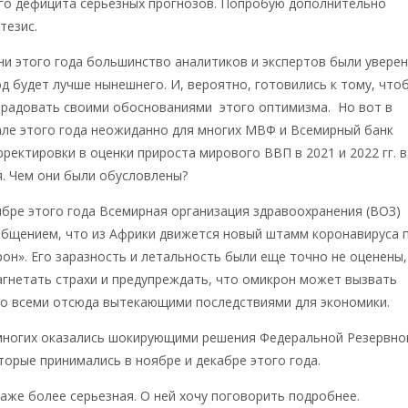
го дефицита серьезных прогнозов. Попробую дополнительно
тезис.
ни этого года большинство аналитиков и экспертов были уверен
д будет лучше нынешнего. И, вероятно, готовились к тому, что
обрадовать своими обоснованиями этого оптимизма. Но вот в
але этого года неожиданно для многих МВФ и Всемирный банк
рректировки в оценки прироста мирового ВВП в 2021 и 2022 гг. в
. Чем они были обусловлены?
оябре этого года Всемирная организация здравоохранения (ВОЗ)
общением, что из Африки движется новый штамм коронавируса 
он». Его заразность и летальность были еще точно не оценены,
гнетать страхи и предупреждать, что омикрон может вызвать
со всеми отсюда вытекающими последствиями для экономики.
 многих оказались шокирующими решения Федеральной Резервно
орые принимались в ноябре и декабре этого года.
аже более серьезная. О ней хочу поговорить подробнее.