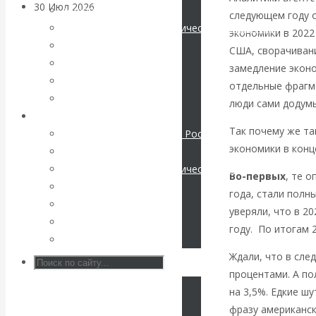
30 Июл 2026
Банки
Мировая экономика
следующем году о
Международные экономические отношения
экономики в 2022
Валентин
Деньги
США, сворачивани
Христианство
замедление эконо
Катасонов. Кто
История России
отдельные фрагме
Все статьи
люди сами додум
определяет
Архив Видео
Так почему же та
Экономика современной России
погоду на
экономики в конц
Мировая экономика
Международные экономические отношения
Во-первых
, те 
финансовых
Деньги
года, стали полн
Христианство
рынках?
уверяли, что в 2
История России
году. По итогам 
Все видео
Минфины хотят
Ждали, что в сле
процентами. А по
быть главнее
на 3,5%. Едкие ш
фразу американс
Центробанков?