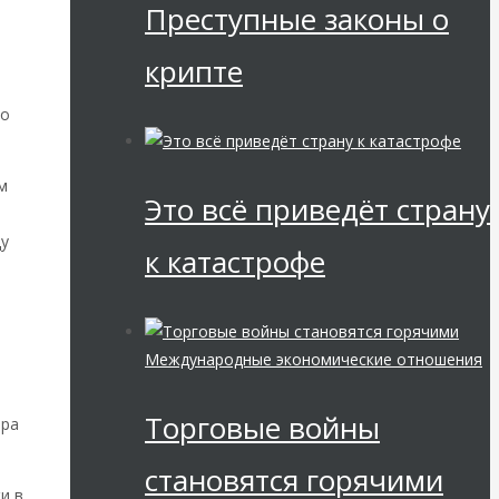
Преступные законы о
крипте
по
м
Это всё приведёт страну
ду
к катастрофе
Международные экономические отношения
Торговые войны
ира
становятся горячими
и в