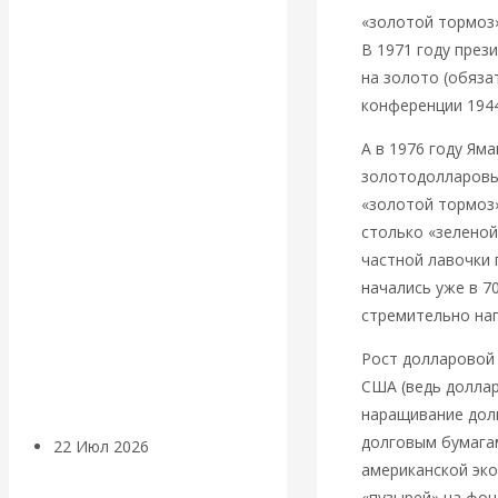
экономист
«золотой тормоз»
В 1971 году пре
Валентин
на золото (обяза
конференции 1944
Катасонов
А в 1976 году Я
считает, что
золотодолларовый
«золотой тормоз»
кризис в
столько «зеленой
частной лавочки 
банковской
начались уже в 7
стремительно нап
сфере России
Рост долларовой
уже начался
США (ведь доллар
наращивание дол
долговым бумагам
22 Июл 2026
Деньги
американской эко
«пузырей» на фон