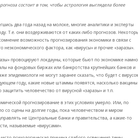
рогноза состоит в том, чтобы астрология выглядела более
егшись два года назад на молоке, многие аналитики и эксперты
оду. Т.е. они воздерживаются от каких-либо прогнозов. Некотор
сомнение возможность прогнозирования экономики в связи с
о неэкономического фактора, как «вирусы» и прочие «заразы».
разы» провоцируют локдауны, которые бьют по экономике намно
алы на фондовых биржах или банкротства крупнейших банков и
аже эпидемиологи не могут заранее сказать, что будет с вирусо
дующем году, какие новые штаммы появятся, насколько вакцины
 защитить человечество от вирусной «заразы» и т.п.
мической прогнозирование в этих условиях умерло. Или, по
ло со сцены на долгие годы, пока человечеством и миром
управлять не Центральные банки и правительства, а какие-то
сти, называемые «вирусами».
ь чисто психологическая причина слабого освещения темы