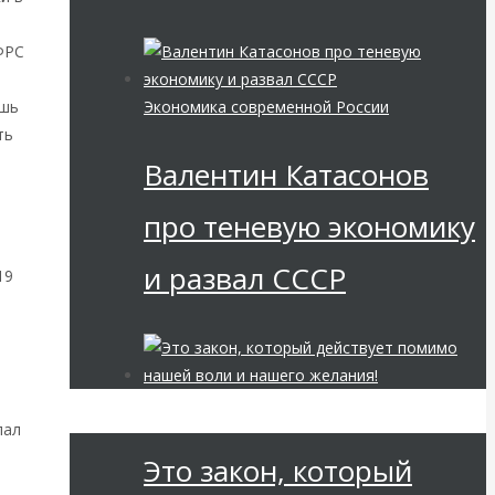
ФРС
Экономика современной России
ишь
ть
Валентин Катасонов
про теневую экономику
и развал СССР
19
Мировая финансовая олигархия
пал
Это закон, который