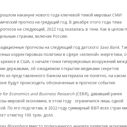
прошлом накануне нового года ключевой темой мировых СМИ
мический прогноз на грядущий год. В декабре этого года тема
рогноза на следующий, 2022 год оказалась в тени. Как в целом 
тдельным странам, включая Россию.
радиционные прогнозы на следующий год датского
Saxo Bank.
Та
езных корректировках политики в сфере «зеленой» энергетики, о
кризисе в США, о начале гонки гиперзвуковых вооружений меж
ми державами, об ожидаемом открытии медиками секретов
. Но из представленного банком материала не понятно, на каком
оне будут происходить обозначенные в прогнозе события.
e for Economics and Business Research
(CEBR), дававший ранее
озы мировой экономики, в этом году ограничился лишь одной
ой. По его подсчетам, в 2022 году суммарный ВВП всех стран м
ет отметку 100 трлн. долл.
тва Bloomberg
вместо полноценного анализа развития экономик