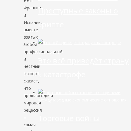
ВВП
Франции
Преступные законы о
и
крипте
Испании,
вместе
взятых.
Любой
профессиональный
Это всё приведёт страну
и
честный
к катастрофе
эксперт
скажет,
что
прошлогодняя
Международные экономические отношения
мировая
рецессия
Торговые войны
–
самая