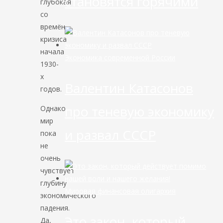
становятся горячими
глубокая
со
времён
кризиса
начала
Экономика современной России
1930-
х
Валентин Катасонов
годов.
про теневую экономику
Однако
мир
и развал СССР
пока
не
очень
чувствует
глубину
Мировая финансовая олигархия
экономического
падения.
Это закон, который
Да,