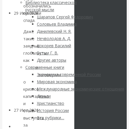
Библиотека классической
обозначились
русской мысли
признаки
29 Июл 2026
Мировая
Шарапов Сергей Федорович
спада.
финансовая олигархия
Соловьев Владимир
Данилевский Н. Я.
Даже
Валентин
Нечволодов А. Д.
такие
Кокорев Василий
заядлые
Катасонов.
Бутми Г. В.
глобалисты,
Другие авторы
как
Клаус
«Мировые
Современные книги
Шваб
и
Жак
Экономика современной России
Аттали
заговорили
ростовщики»:
Мировая экономика
о
Международные экономические отношения
кризисе
вчера и сегодня
Деньги
капитализма
Христианство
и
27 Июл 2026
Мировая
История России
стали
валютная система
Все рубрики…
выступать
за
Авторы РЭОШ