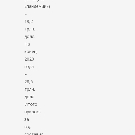
«пандемии»)
–
19,2
трлн.
долл.
На
конец
2020
года
–
28,6
трлн.
долл.
Итого
прирост
за
год
составил