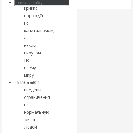
экономический
Валентин
кризис
порождён
КАтасонов.
не
капитализмом,
Может ли
а
неким
Америка
вирусом.
По
покинуть НАТО?
всему
миру
были
25 Июл 2026
Комментарии,
введены
интервью и беседы
ограничения
на
«Об этом
нормальную
жизнь
молчат»:
людей