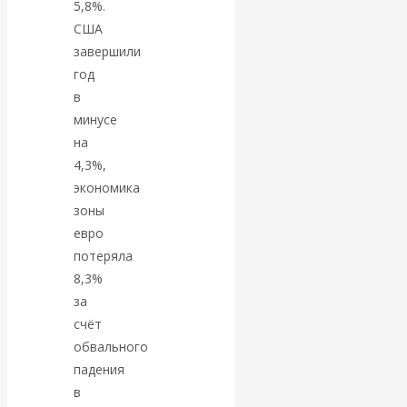
5,8%.
Валентин
США
КАтасонов.
завершили
год
Парадоксы
в
минусе
денежной
на
4,3%,
системы России.
экономика
зоны
Комментарий к
евро
потеряла
последним
8,3%
за
данным
счёт
обвального
Центробанка о
падения
наличной
в