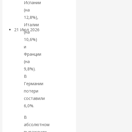
Испании
денежной массе
(на
12,8%),
Италии
21 Июл 2026
Комментарии,
(на
интервью и беседы
10,6%)
и
ВАлентин
Франции
(на
Катасонов.
9,8%).
В
Воздушные
Германии
потери
коридоры:
составили
6,0%.
«Паутина-2»
В
провалилась, но
абсолютном
выражении