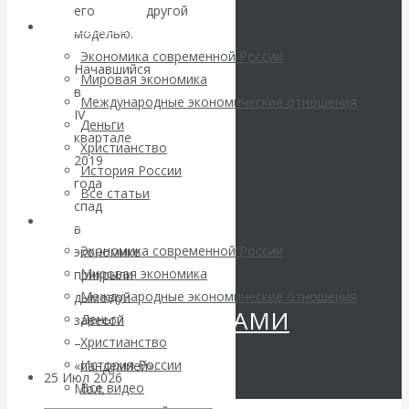
его
замену
другой
Валентин
Архив статей
моделью.
КАтасонов.
Экономика современной России
Начавшийся
Мировая экономика
в
«МЕТОД
Международные экономические отношения
IV
Деньги
квартале
ОТМЫВАНИЯ
Христианство
2019
История России
года
ДЕНЕГ»: КИТАЙ
Все статьи
спад
Архив Видео
ВЕДЁТ БОРЬБУ
в
Экономика современной России
экономике
С
Мировая экономика
прикрыли
Международные экономические отношения
дымовой
КРИПТОВАЛЮТАМИ
Деньги
завесой
Христианство
–
История России
«пандемией».
25 Июл 2026
Геополитика
Все видео
Мол,