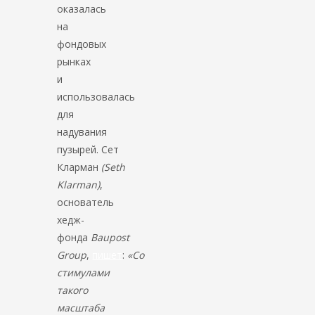
оказалась
на
фондовых
рынках
и
использовалась
для
надувания
пузырей. Сет
Кларман
(Seth
Klarman)
,
основатель
хедж-
фонда
Baupost
Group
,
пишет
:
«Со
стимулами
такого
масштаба