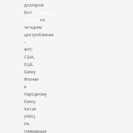
долларов.
Вот
последние
данные
по
четырём
центробанкам
–
ФРС
США,
ЕЦБ,
Банку
Японии
и
Народному
банку
Китая
(НБК).
Их
суммарные