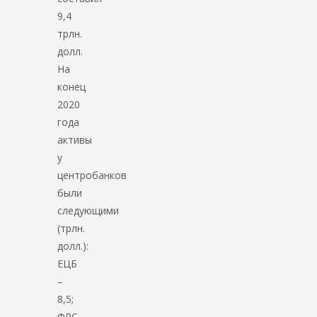
9,4
трлн.
долл.
На
конец
2020
года
активы
у
центробанков
были
следующими
(трлн.
долл.):
ЕЦБ
–
8,5;
ФРС