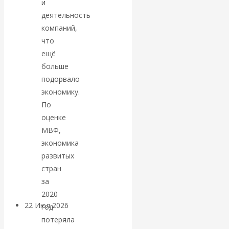
экономист
и
деятельность
Валентин
компаний,
что
Катасонов
ещё
больше
считает, что
подорвало
экономику.
кризис в
По
оценке
банковской
МВФ,
экономика
сфере России
развитых
стран
уже начался
за
2020
22 Июл 2026
Деньги
год
потеряла