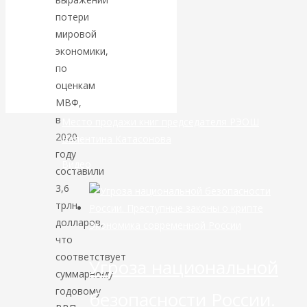
маршруты в
потери
мировой
небе никуда не
экономики,
по
делись
оценкам
МВФ,
в
Место продажи книг председателя РЭОШ
2020
Валентина Катасонова
году
Видео
составили
3,6
трлн.
долларов,
Экономика современной России
что
соответствует
Угроза национальной
суммарному
годовому
безопасности России.