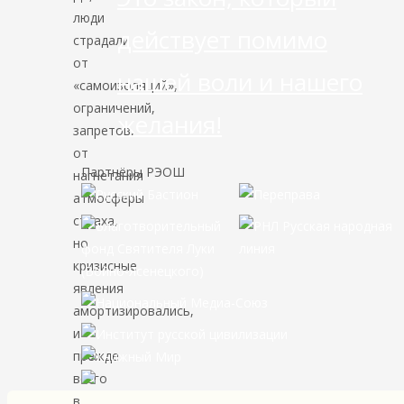
люди
действует помимо
страдали
от
нашей воли и нашего
«самоизоляций»,
ограничений,
желания!
запретов,
от
Партнёры РЭОШ
нагнетания
атмосферы
страха,
но
кризисные
явления
амортизировались,
и
прежде
всего
в