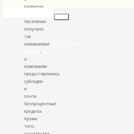
развитых
странах.
Insert
Население
получало
так
называемые
«вертолётные
деньги»
,
а
компаниям
предоставлялись
субсидии
и
почти
беспроцентные
кредиты.
Кроме
того,
государства