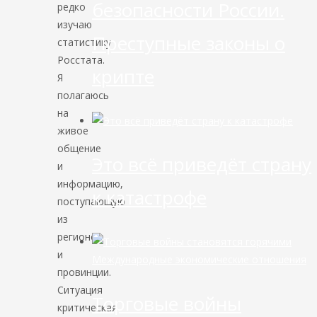
безопасности России.
редко
изучаю
Преступные законы о
статистику
Росстата.
крипте
Я
полагаюсь
на
живое
общение
Это всё приведёт страну
и
информацию,
к катастрофе
поступающую
из
регионов
и
Международные экономические отношения
провинции.
Ситуация
Торговые войны
критическая