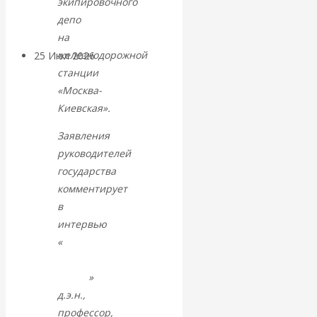
экипировочного
покинуть НАТО?
депо
на
железнодорожной
25 Июл 2026
Комментарии,
станции
интервью и беседы
«Москва-
Киевская».
«Об этом
Заявления
молчат»:
руководителей
государства
экономист
комментирует
в
Валентин
интервью
«
Русской
Катасонов
народной
линии
»
считает, что
д.э.н.,
кризис в
профессор,