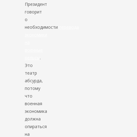
Президент
говорит
о
необходимости
перевода
экономики
на
военные
рельсы
.
Это
театр
абсурда,
потому
что
военная
экономика
должна
опираться
на