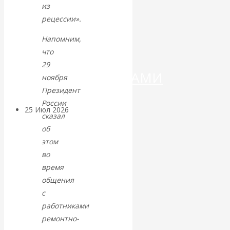
ДЕНЕГ»: КИТАЙ
из
рецессии».
ВЕДЁТ БОРЬБУ
Напомним,
С
что
29
КРИПТОВАЛЮТАМИ
ноября
Президент
России
25 Июл 2026
Геополитика
сказал
об
Валентин
этом
во
КАтасонов.
время
общения
Может ли
с
работниками
Америка
ремонтно-