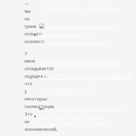
—
становятся горячими
мы
на
грани
полного
коллапса.
Экономика современной России
У
Валентин Катасонов
меня
складывается
про теневую экономику
ощущение,
что
и развал СССР
у
некоторых
галлюцинации.
Это
не
Мировая финансовая олигархия
экономический,