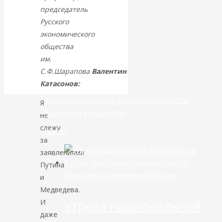
председатель
банковской
Русского
экономического
сфере России
общества
им.
уже начался
С.Ф.Шарапова
Валентин
Катасонов:
Место продажи книг председателя РЭОШ
Я
Валентина Катасонова
не
слежу
Видео
за
заявлениями
Путина
Экономика современной России
и
Медведева.
Угроза национальной
И
даже