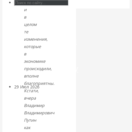
роста
и
Искусственный
в
интеллект —
целом
те
революционный
изменения,
которые
переход к
в
экономике
посткапитализму
происходили,
вполне
благоприятны.
29 Июл 2026
Мировая
Кстати,
финансовая олигархия
вчера
Владимир
Валентин
Владимирович
Путин
Катасонов.
как