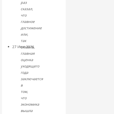
раз
«Мировые
сказал,
что
ростовщики»:
главное
достижение
вчера и сегодня
или,
так
27 Июл 2026
Мировая
сказать,
валютная система
главная
оценка
уходящего
Валентин
года
КАтасонов.
заключается
в
«МЕТОД
том,
что
ОТМЫВАНИЯ
экономика
вышла