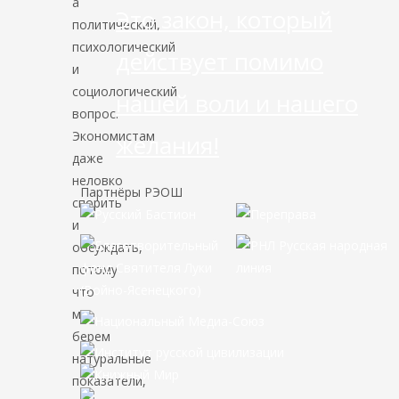
а
Это закон, который
политический,
психологический
действует помимо
и
социологический
нашей воли и нашего
вопрос.
Экономистам
желания!
даже
неловко
Партнёры РЭОШ
спорить
и
обсуждать,
потому
что
мы
берем
натуральные
показатели,