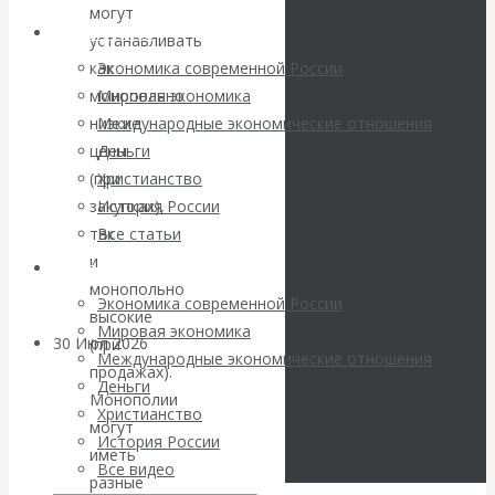
погоду на
могут
Архив статей
устанавливать
финансовых
как
Экономика современной России
монопольно
Мировая экономика
рынках?
низкие
Международные экономические отношения
цены
Деньги
Минфины хотят
(при
Христианство
закупках),
История России
быть главнее
так
Все статьи
и
Центробанков?
Архив Видео
монопольно
Экономика современной России
высокие
Мировая экономика
30 Июл 2026
Цифровая
(при
Международные экономические отношения
экономика
продажах).
Деньги
Монополии
Христианство
могут
Валентин
История России
иметь
Все видео
Катасонов.
разные