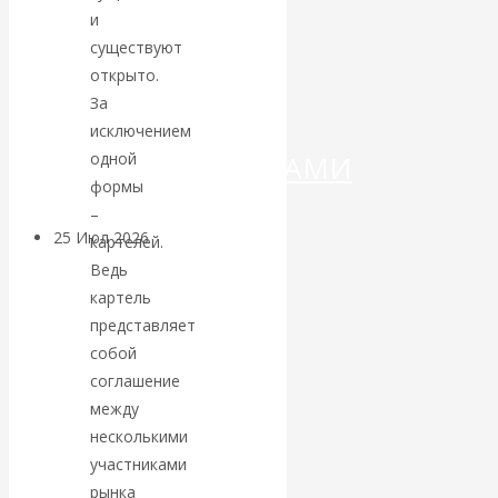
ДЕНЕГ»: КИТАЙ
и
существуют
ВЕДЁТ БОРЬБУ
открыто.
За
С
исключением
одной
КРИПТОВАЛЮТАМИ
формы
–
25 Июл 2026
Геополитика
картелей.
Ведь
Валентин
картель
представляет
КАтасонов.
собой
соглашение
Может ли
между
несколькими
Америка
участниками
рынка