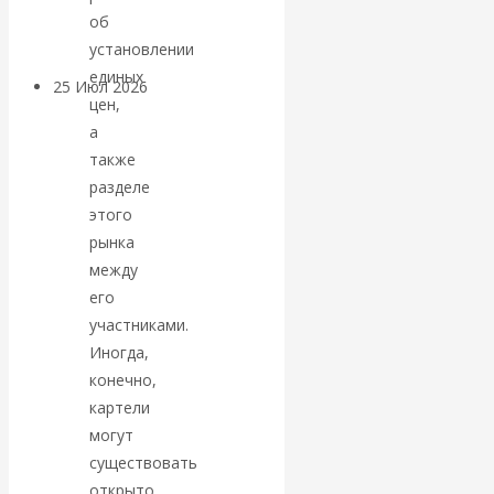
покинуть НАТО?
об
установлении
единых
25 Июл 2026
Комментарии,
цен,
интервью и беседы
а
также
«Об этом
разделе
этого
молчат»:
рынка
между
экономист
его
участниками.
Валентин
Иногда,
конечно,
Катасонов
картели
считает, что
могут
существовать
кризис в
открыто