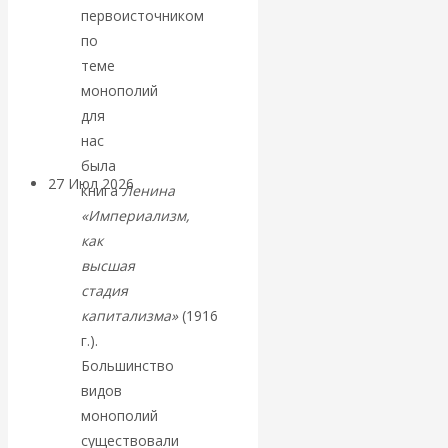
первоисточником
«Мировые
по
ростовщики»:
теме
монополий
вчера и сегодня
для
нас
была
27 Июл 2026
Мировая
книга
Ленина
валютная система
«Империализм,
как
Валентин
высшая
стадия
КАтасонов.
капитализма»
(1916
г.).
«МЕТОД
Большинство
видов
ОТМЫВАНИЯ
монополий
существовали