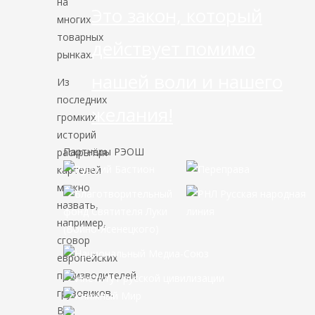
на
Это закон, который
многих
товарных
действует помимо
рынках.
нашей воли и нашего
Из
последних
желания!
громких
историй
Партнёры РЭОШ
раскрытия
картелей
можно
назвать,
например,
сговор
европейских
производителей
грузовиков.
В