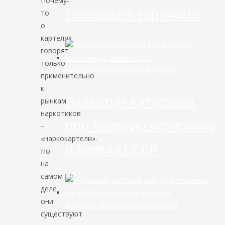
Почему-
становятся горячими
то
о
картелях
говорят
только
Экономика современной России
применительно
к
Валентин Катасонов
рынкам
наркотиков
про теневую экономику
–
«наркокартели».
и развал СССР
Но
на
самом
деле
они
Мировая финансовая олигархия
существуют