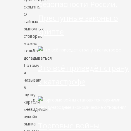
безопасности России.
скрытно.
О
Преступные законы о
тайных
рыночных
крипте
сговорах
можно
только
догадываться.
Потому
Это всё приведёт страну
я
к катастрофе
называю
в
шутку
картели
Международные экономические отношения
«невидимой
рукой»
Торговые войны
рынка.