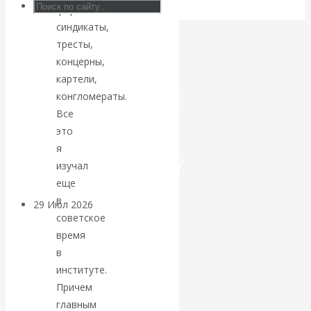
формы:
Искусственный
синдикаты,
тресты,
интеллект —
концерны,
картели,
революционный
конгломераты.
Все
переход к
это
я
посткапитализму
изучал
еще
в
29 Июл 2026
Мировая
советское
финансовая олигархия
время
в
Валентин
институте.
Причем
Катасонов.
главным