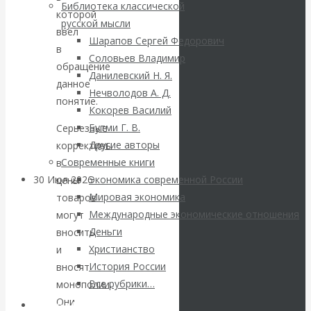
ВАлентин
Библиотека классической
которой
русской мысли
ввел
Катасонов.
Шарапов Сергей Федорович
в
Соловьев Владимир
Саммит НАТО в
обращение
Данилевский Н. Я.
данное
Нечволодов А. Д.
Турции: Drang
понятие.
Кокорев Василий
Бутми Г. В.
Серьезные
nach Osten
Другие авторы
коррективы
Современные книги
в
30 Июл 2026
Банки
Экономика современной России
цены
Мировая экономика
товаров
Международные экономические отношения
могут
Валентин
Деньги
вносить
Христианство
Катасонов. Кто
и
История России
вносят
определяет
Все рубрики…
монополии.
Они
Авторы РЭОШ