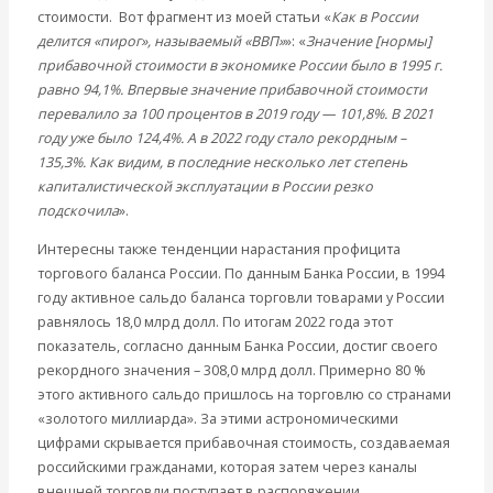
стоимости. Вот фрагмент из моей статьи «
Как в России
делится «пирог», называемый «ВВП»
»: «
Значение [нормы]
прибавочной стоимости в экономике России было в 1995 г.
равно 94,1%. Впервые значение прибавочной стоимости
перевалило за 100 процентов в 2019 году — 101,8%. В 2021
году уже было 124,4%. А в 2022 году стало рекордным –
135,3%. Как видим, в последние несколько лет степень
капиталистической эксплуатации в России резко
подскочила
».
Интересны также тенденции нарастания профицита
торгового баланса России. По данным Банка России, в 1994
году активное сальдо баланса торговли товарами у России
равнялось 18,0 млрд долл. По итогам 2022 года этот
показатель, согласно данным Банка России, достиг своего
рекордного значения – 308,0 млрд долл. Примерно 80 %
этого активного сальдо пришлось на торговлю со странами
«золотого миллиарда». За этими астрономическими
цифрами скрывается прибавочная стоимость, создаваемая
российскими гражданами, которая затем через каналы
внешней торговли поступает в распоряжении