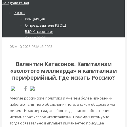
Telegram канал
РЭОШ
Концепция
Русское экономическое общество
О председателе РЭОШ
имени С.Ф.Шарапова
В.Ю.Катасонове
Вернуться назад
Совет РЭОШ
О С.Ф.Шарапове
08 Май 2023
08 Май 2023
Анонсы
Интересные публикации в СМИ
Пост-релизы
Контакты
Валентин Катасонов. Капитализм
Библиотека
«золотого миллиарда» и капитализм
Библиотека классической
периферийный. Где искать Россию?
русской мысли
Шарапов Сергей Федорович
Соловьев Владимир
Многие российские политики и уже тем более чиновники
Данилевский Н. Я.
избегают внятного объяснения того, в каком обществе мы
Нечволодов А. Д.
живем. И как черт ладана боятся для такого объяснения
Кокорев Василий
использовать слово «капитализм». Почему? Потому что
Бутми Г. В.
тогда обязательно выплывет имманентно присущее
Другие авторы