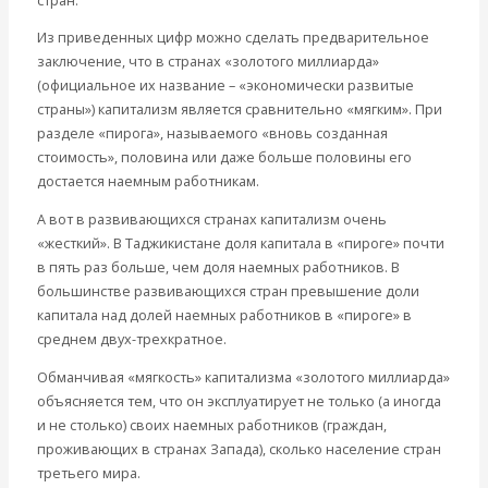
стран.
Из приведенных цифр можно сделать предварительное
заключение, что в странах «золотого миллиарда»
(официальное их название – «экономически развитые
страны») капитализм является сравнительно «мягким». При
разделе «пирога», называемого «вновь созданная
стоимость», половина или даже больше половины его
достается наемным работникам.
А вот в развивающихся странах капитализм очень
«жесткий». В Таджикистане доля капитала в «пироге» почти
в пять раз больше, чем доля наемных работников. В
большинстве развивающихся стран превышение доли
капитала над долей наемных работников в «пироге» в
среднем двух-трехкратное.
Обманчивая «мягкость» капитализма «золотого миллиарда»
объясняется тем, что он эксплуатирует не только (а иногда
и не столько) своих наемных работников (граждан,
проживающих в странах Запада), сколько население стран
третьего мира.