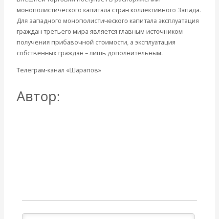
монополистического капитала стран коллективного Запада.
Для западного монополистического капитала эксплуатация
граждан третьего мира является главным источником
получения прибавочной стоимости, а эксплуатация
собственных граждан – лишь дополнительным.
Телеграм-канал «Шарапов»
https://t.me/REOSH_Sharapov
Автор:
Катасонов
Валентин Юрьевич
Все посты автора: Катасонов Валентин Юрьевич
→
Вернуться назад