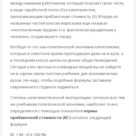
Международные экономические отношения
между наемным работником, который получает свою часть
Деньги
в виде заработной платы (V) и капиталистом,
Христианство
присваивающим прибавочную стоимость (V). Вторую из
История России
названных частей классик марксизма еще называл
Все видео
«неоплаченным трудом» (т.е. фактически украденным у
человека, создававшего товар).
Вообще-то это азы политической экономии капитализма,
которые в советское время преподавали даже не в вузе, а
в последнем классе школы на уроках обществоведения.
Сегодня этих простых и очевидных вещей вы не найдете
ни в одном самом толстом учебнике для экономических
вузов. Не надо, чтобы подобные формулы заставили
современного студента задуматься.
Степень капиталистической эксплуатации, согласно все тем
же учебникам политической экономии, наиболее точно
определяется с помощью показателя
нормы
прибавочной стоимости (M`)
согласно следующей
формуле:
M` = (M : V) Х 100 (%)