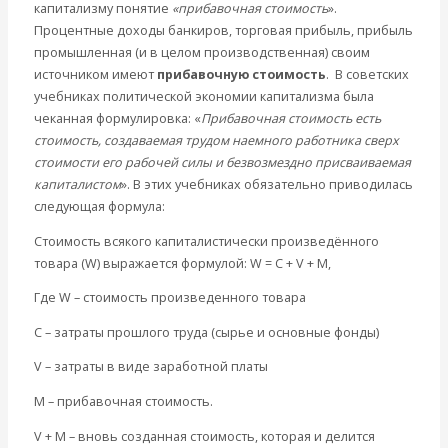
капитализму понятие
«прибавочная стоимость
».
Современные книги
Процентные доходы банкиров, торговая прибыль, прибыль
Экономика современной России
промышленная (и в целом производственная) своим
Мировая экономика
источником имеют
прибавочную стоимость
. В советских
Международные экономические отношения
учебниках политической экономии капитализма была
Деньги
чеканная формулировка: «
Прибавочная стоимость есть
Христианство
стоимость, создаваемая трудом наемного работника сверх
История России
стоимости его рабочей силы и безвозмездно присваиваемая
Все рубрики…
капиталистом
». В этих учебниках обязательно приводилась
Авторы РЭОШ
следующая формула:
Архив статей
Экономика современной России
Стоимость всякого капиталистически произведённого
Мировая экономика
товара (W) выражается формулой: W = C + V + M,
Международные экономические отношения
Где W – стоимость произведенного товара
Деньги
Христианство
C – затраты прошлого труда (сырье и основные фонды)
История России
V – затраты в виде заработной платы
Все статьи
Архив Видео
M – прибавочная стоимость.
Экономика современной России
Мировая экономика
V + M – вновь созданная стоимость, которая и делится