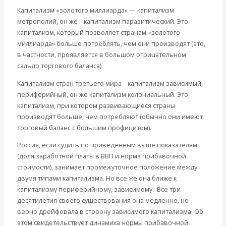
Капитализм «золотого миллиарда» — капитализм
метрополий, он же – капитализм паразитический. Это
капитализм, который позволяет странам «золотого
миллиарда» больше потреблять, чем они производят (это,
в частности, проявляется в большом отрицательном
сальдо торгового баланса).
Капитализм стран третьего мира – капитализм зависимый,
периферийный, он же капитализм колониальный. Это
капитализм, при котором развивающиеся страны
производят больше, чем потребляют (обычно они имеют
торговый баланс с большим профицитом).
Россия, если судить по приведенным выше показателям
(доля заработной платы в ВВП и норма прибавочной
стоимости), занимает промежуточное положение между
двумя типами капитализма. Но все же она ближе к
капитализму периферийному, зависимому. Все три
десятилетия своего существования она медленно, но
верно дрейфовала в сторону зависимого капитализма. Об
этом свидетельствует динамика нормы прибавочной