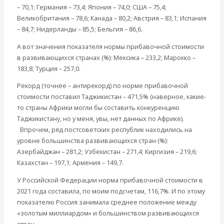
– 70,1; Германия – 73,4; Япония – 74,0; США – 75,4;
Великобритания – 78,6; Канада – 80,2; Австрия – 83,1; Испания
– 84,7; Нидерланды – 85,5; Бельгия – 86,6.
А вот значения показателя нормы прибавочной стоимости
в развивающихся странах (%): Мексика – 233,2; Марокко –
183,8; Турция – 257,0.
Рекорд (точнее – антирекорд) по норме прибавочной
стоимости поставил Таджикистан – 471,5% (наверное, какие-
то страны Африки могли бы составить конкуренцию
Таджикистану, но у меня, увы, нет данных по Африке).
Впрочем, ряд постсоветских республик находились на
уровне большинства развивающихся стран (%):
Азербайджан – 281,2; Узбекистан – 271,4; Киргизия – 219,6;
Казахстан – 197,1; Армения – 149,7.
У Российской Федерации норма прибавочной стоимости в
2021 года составила, по моим подсчетам, 116,7%. И по этому
показателю Россия занимала среднее положение между
«золотым миллиардом» и большинством развивающихся