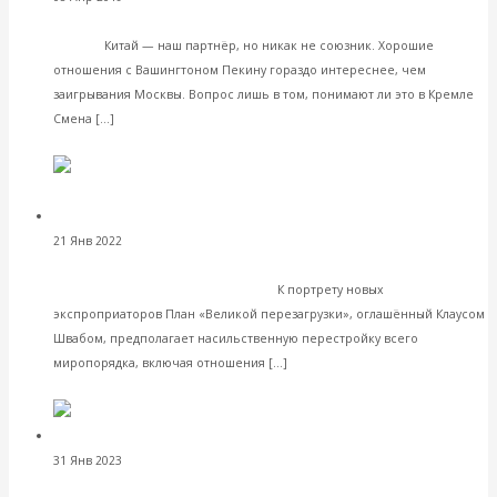
Катасонов. «Китай нам поможет»: Ещё одна несбыточная
утопия
Китай — наш партнёр, но никак не союзник. Хорошие
отношения с Вашингтоном Пекину гораздо интереснее, чем
заигрывания Москвы. Вопрос лишь в том, понимают ли это в Кремле
Читать далее
Смена […]
VK
Facebook
Twitter
Валентин Катасонов. О
21 Янв 2022
Мировая экономика
принудительном перераспределении собственности под
видом «Великой перезагрузки»
К портрету новых
экспроприаторов План «Великой перезагрузки», оглашённый Клаусом
Швабом, предполагает насильственную перестройку всего
Читать далее
миропорядка, включая отношения […]
VK
Facebook
Twitter
Валентин Катасонов. О
31 Янв 2023
Экономика зарубежных стран
военно-экономической мобилизации первой задумалась