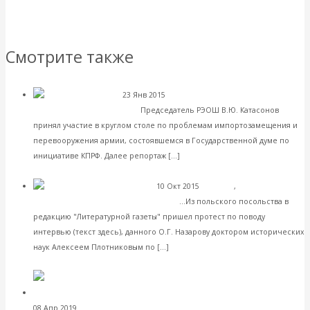
Смотрите также
23 Янв 2015
Экономика современной
Жить своим умом!
России
Председатель РЭОШ В.Ю. Катасонов
принял участие в круглом столе по проблемам импортозамещения и
перевооружения армии, состоявшемся в Государственной думе по
Читать далее
инициативе КПРФ. Далее репортаж […]
VK
Facebook
Twitter
10 Окт 2015
Культура
,
Постижение
Вокруг расстрела поляков
истории
...Из польского посольства в
редакцию "Литературной газеты" пришел протест по поводу
интервью (текст здесь), данного О.Г. Назарову доктором исторических
Читать далее
наук Алексеем Плотниковым по […]
VK
Facebook
Twitter
Валентин
08 Апр 2019
Международные экономические отношения