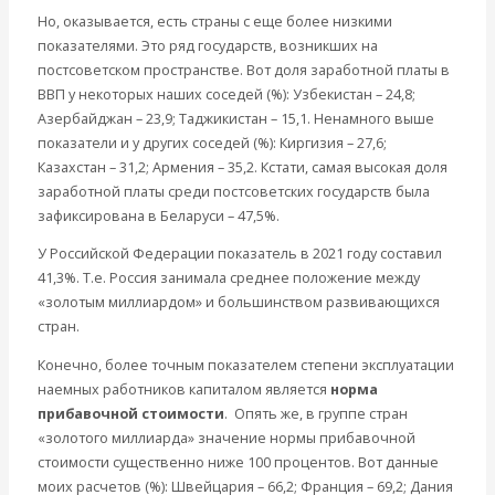
Но, оказывается, есть страны с еще более низкими
показателями. Это ряд государств, возникших на
постсоветском пространстве. Вот доля заработной платы в
ВВП у некоторых наших соседей (%): Узбекистан – 24,8;
Азербайджан – 23,9; Таджикистан – 15,1. Ненамного выше
показатели и у других соседей (%): Киргизия – 27,6;
Казахстан – 31,2; Армения – 35,2. Кстати, самая высокая доля
заработной платы среди постсоветских государств была
зафиксирована в Беларуси – 47,5%.
У Российской Федерации показатель в 2021 году составил
41,3%. Т.е. Россия занимала среднее положение между
«золотым миллиардом» и большинством развивающихся
стран.
Конечно, более точным показателем степени эксплуатации
наемных работников капиталом является
норма
прибавочной стоимости
. Опять же, в группе стран
«золотого миллиарда» значение нормы прибавочной
стоимости существенно ниже 100 процентов. Вот данные
моих расчетов (%): Швейцария – 66,2; Франция – 69,2; Дания