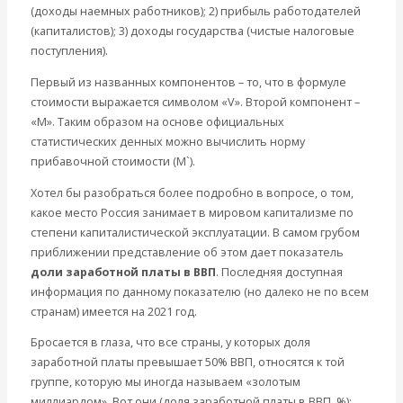
(доходы наемных работников); 2) прибыль работодателей
(капиталистов); 3) доходы государства (чистые налоговые
поступления).
Первый из названных компонентов – то, что в формуле
стоимости выражается символом «V». Второй компонент –
«M». Таким образом на основе официальных
статистических денных можно вычислить норму
прибавочной стоимости (M`).
Хотел бы разобраться более подробно в вопросе, о том,
какое место Россия занимает в мировом капитализме по
степени капиталистической эксплуатации. В самом грубом
приближении представление об этом дает показатель
доли заработной платы в ВВП
. Последняя доступная
информация по данному показателю (но далеко не по всем
странам) имеется на 2021 год.
Бросается в глаза, что все страны, у которых доля
заработной платы превышает 50% ВВП, относятся к той
группе, которую мы иногда называем «золотым
миллиардом». Вот они (доля заработной платы в ВВП, %):