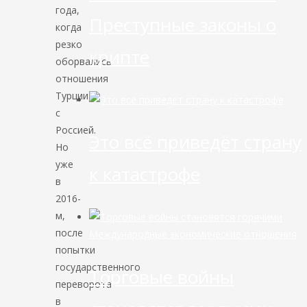
года,
Преступные законы о
когда
резко
крипте
оборвались
отношения
Турции
с
Россией.
Это всё приведёт страну
Но
уже
к катастрофе
в
2016-
м,
после
Международные экономические отношения
попытки
государственного
Торговые войны
переворота
в