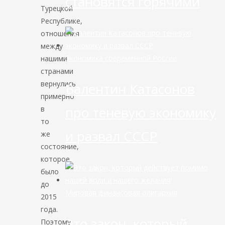
становятся горячими
Турецкой
Республике,
отношения
между
Экономика современной России
нашими
странами
вернулись
Валентин Катасонов
примерно
про теневую экономику
в
то
и развал СССР
же
состояние,
которое
было
до
Мировая финансовая олигархия
2015
года.
Это закон, который
Поэтому