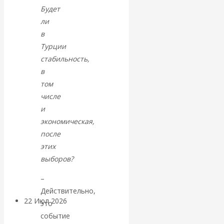
экономист
Будет
ли
Валентин
в
Турции
Катасонов
стабильность,
в
считает, что
том
кризис в
числе
и
банковской
экономическая,
после
сфере России
этих
выборов?
уже начался
–
Действительно,
22 Июл 2026
Деньги
это
событие