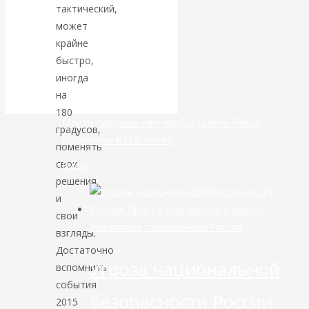
тактический,
маршруты в
может
небе никуда не
крайне
быстро,
делись
иногда
на
180
Место продажи книг председателя РЭОШ
градусов,
Валентина Катасонова
поменять
свои
Видео
решения
и
свои
Экономика современной России
взгляды.
Достаточно
Угроза национальной
вспомнить
события
безопасности России.
2015