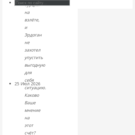
Турция
Валентин
на
КАтасонов.
взлёте,
и
Может ли
Эрдоган
не
Америка
захотел
упустить
покинуть НАТО?
выгодную
для
себя
25 Июл 2026
Комментарии,
ситуацию.
интервью и беседы
Каково
Ваше
«Об этом
мнение
на
молчат»:
этот
счёт?