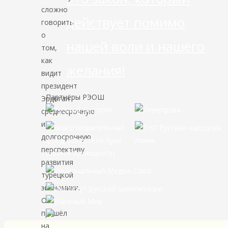
сложно
действует помимо
говорить
о
нашей воли и нашего
том,
как
желания!
видит
президент
Партнёры РЭОШ
Эрдоган
среднесрочную
и
долгосрочную
перспективу
развития
турецкой
экономики.
Он
пришёл
на