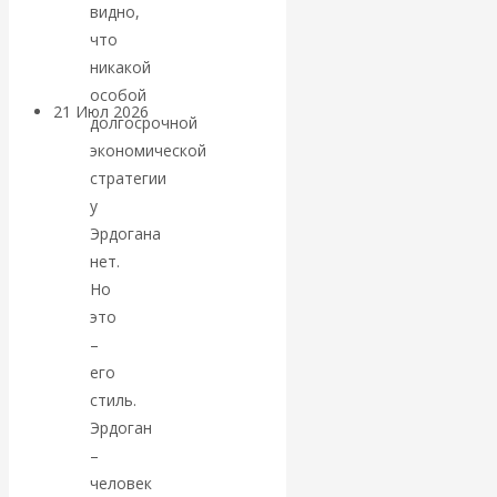
видно,
денежной массе
что
никакой
особой
21 Июл 2026
Комментарии,
долгосрочной
интервью и беседы
экономической
стратегии
ВАлентин
у
Эрдогана
Катасонов.
нет.
Но
Воздушные
это
–
коридоры:
его
стиль.
«Паутина-2»
Эрдоган
–
провалилась, но
человек