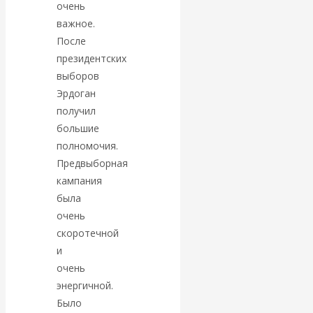
Валентин
очень
важное.
КАтасонов.
После
президентских
Парадоксы
выборов
Эрдоган
денежной
получил
большие
системы России.
полномочия.
Предвыборная
Комментарий к
кампания
была
последним
очень
скоротечной
данным
и
Центробанка о
очень
энергичной.
наличной
Было