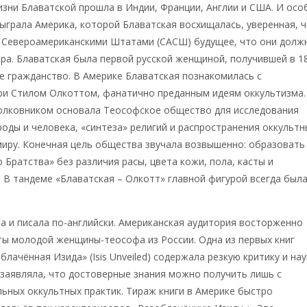
зни Блаватской прошла в Индии, Франции, Англии и США. И осо
сыграла Америка, которой Блаватская восхищалась, уверенная, 
 Североамериканскими Штатами (САСШ) будущее, что они долж
ра. Блаватская была первой русской женщиной, получившей в 1
е гражданство. В Америке Блаватская познакомилась с
ри Стилом Олкоттом, фанатично преданным идеям оккультизма.
полковником основала Теософское общество для исследования
роды и человека, «синтеза» религий и распространения оккультн
миру. Конечная цель общества звучала возвышенно: образовать
 Братства» без различия расы, цвета кожи, пола, касты и
 В тандеме «Блаватская – Олкотт» главной фигурой всегда был
а и писала по-английски. Американская аудитория восторженно
ы молодой женщины-теософа из России. Одна из первых книг
лачённая Изида» (Isis Unveiled) содержала резкую критику и нау
 заявляла, что достоверные знания можно получить лишь с
ных оккультных практик. Тираж книги в Америке быстро