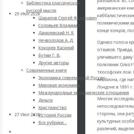
разошёлся. Вс. С
Библиотека классической
американская кни
русской мысли
29 Июл 2026
Мировая
каббалистических
Шарапов Сергей Федорович
финансовая олигархия
полемическими вы
Соловьев Владимир
конце концов, по
Данилевский Н. Я.
Валентин
Нечволодов А. Д.
Однако голоса кр
Кокорев Василий
отзывов. Правда,
Катасонов.
Бутми Г. В.
уличившего даму 
Другие авторы
полковник Олкотт
«Мировые
Современные книги
теософских лож. 
Экономика современной России
ростовщики»:
Альбиона, где на
Мировая экономика
Лондоне в 1891 г.
Международные экономические отношения
вчера и сегодня
Многие исследова
Деньги
непоследователь
Христианство
стороны, она рат
27 Июл 2026
Мировая
История России
культурных особе
валютная система
Все рубрики…
различий, выделя
Авторы РЭОШ