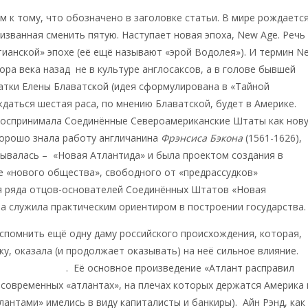
м к тому, что обозначено в заголовке статьи. В мире рождаетс
ризванная сменить пятую. Наступает новая эпоха, New Age. Речь
тианской» эпохе (её ещё называют «эрой Водолея»). И термин N
ора века назад не в культуре англосаксов, а в голове бывшей
атки Елены Блаватской (идея сформулирована в «Тайной
ждаться шестая раса, по мнению Блаватской, будет в Америке.
воспринимала Соединённые Североамериканские Штаты как нов
хорошо знала работу англичанина
Фрэнсиса Бэкона
(1561-1626),
зывалась – «Новая Атлантида» и была проектом создания в
 «нового общества», свободного от «предрассудков»
ля ряда отцов-основателей Соединённых Штатов «Новая
а служила практическим ориентиром в построении государства.
вспомнить ещё одну даму российского происхождения, которая,
ку, оказала (и продолжает оказывать) на неё сильное влияние.
са Розенбаум)
. Её основное произведение «Атлант расправил
 современных «атлантах», на плечах которых держатся Америка 
тлантами» имелись в виду капиталисты и банкиры). Айн Рэнд, как