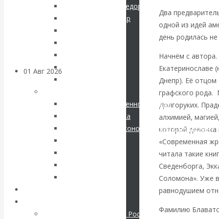
Шарапов Сергей Федорович
Два предваритель
банковских
Соловьев Владимир
одной из идей ам
Данилевский Н. Я.
счетов
день родилась не 
Нечволодов А. Д.
Кокорев Василий
Начнём с автора.
Бутми Г. В.
Екатеринославе (
01 Авг 2026
Геополитика
Другие авторы
Днепр). Её отцом
Современные книги
графского рода. 
ВАлентин
Экономика современной России
Долгоруких. Прад
Мировая экономика
алхимией, магией
Катасонов.
Международные экономические отношения
которой девочка 
Деньги
«Современная жри
Саммит НАТО в
Христианство
читала такие кни
История России
Сведенборга, Экк
Турции: Drang
Все рубрики…
Соломона». Уже в
nach Osten
Авторы РЭОШ
равнодушием отно
Архив статей
Фамилию Блаватск
Экономика современной России