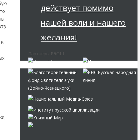
бую
действует помимо
что
ны
нашей воли и нашего
878
желания!
 В
Партнёры РЭОШ
ых
а
ки,