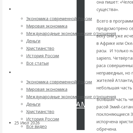
она пишет: «Чело
Валентин
Архив статей
существа».
КАтасонов.
Экономика современной России
Всего в программ
Мировая экономика
предусмотрено се
«МЕТОД
Международные экономические отношения
веку они уже исч
Деньги
в Африке или Оке
ОТМЫВАНИЯ
Христианство
расы. И только н
История России
sapiens. Четвёрт
ДЕНЕГ»: КИТАЙ
Все статьи
раса совершенных
Архив Видео
неправедных, но 
ВЕДЁТ БОРЬБУ
жителей Атлантид
Экономика современной России
С
небольшая часть 
Мировая экономика
Международные экономические отношения
Большая часть че
КРИПТОВАЛЮТАМИ
Деньги
расой Змий-сатан
Христианство
поклоняющиеся З
История России
испорчена христи
25 Июл 2026
Геополитика
Все видео
обречена.