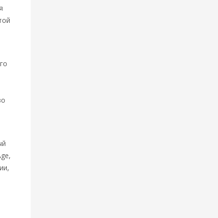
я
той
его
во
ый
ge,
ии,