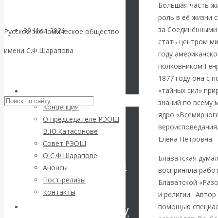
Большая часть жи
роль в её жизни 
за Соединёнными
30 Июл 2026
Цифровая
Русское экономическое общество
стать центром ми
экономика
имени С.Ф.Шарапова
году американско
полковником Ген
Валентин
Skip to content
1877 году она с 
«тайных сил» при
Катасонов.
РЭОШ
знаний по всему 
Концепция
Искусственный
ядро «Всемирного
О председателе РЭОШ
вероисповедания.
В.Ю.Катасонове
интеллект —
Елена Петровна.
Совет РЭОШ
О С.Ф.Шарапове
Блаватская думал
революционный
Анонсы
восприняла работ
Пост-релизы
Блаватской «Разоб
переход к
Контакты
и религии. Автор
посткапитализму
помощью специаль
Библиотека