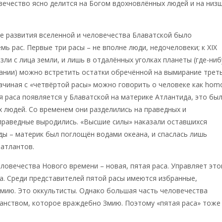
вечество ясно делится на Богом вдохновлённых людей и на низ
е развития вселенной и человечества Блаватской было
мь рас. Первые три расы – не вполне люди, недочеловеки; к XIX
езли с лица земли, и лишь в отдалённых уголках планеты (где-ни
ании) можно встретить остатки обречённой на вымирание трет
ачиная с «четвёртой расы» можно говорить о человеке как hom
ая раса появляется у Блаватской на материке Атлантида, это бы
 людей. Со временем они разделились на праведных и
праведные выродились. «Высшие силы» наказали оставшихся
ы – материк был поглощён водами океана, и спаслась лишь
атлантов.
ловечества Нового времени – новая, пятая раса. Управляет это
а. Среди представителей пятой расы имеются избранные,
мию. Это оккультисты. Однако большая часть человечества
анством, которое враждебно Змию. Поэтому «пятая раса» тоже