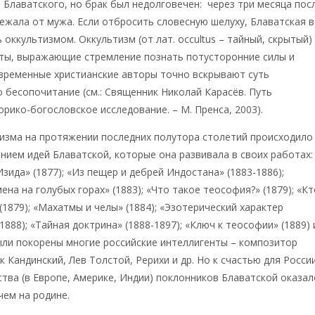
 Блаватского, но брак был недолговечен: через три месяца пос
ежала от мужа. Если отбросить словесную шелуху, Блаватская 
 оккультизмом. Оккультизм (от лат. occultus – тайный, скрытый)
ьты, выражающие стремление познать потусторонние силы и
временные христианские авторы точно вскрывают суть
о бесопочитание (см.: Священник Николай Карасёв. Путь
орико-богословское исследование. – М. Пренса, 2003).
тизма на протяжении последних полутора столетий происходил
нием идей Блаватской, которые она развивала в своих работах:
зида» (1877); «Из пещер и дебрей Индостана» (1883-1886);
на на голубых горах» (1883); «Что такое теософия?» (1879); «Кт
(1879); «Махатмы и челы» (1884); «Эзотерический характер
1888); «Тайная доктрина» (1888-1897); «Ключ к теософии» (1889) 
ыли покорены многие российские интеллигенты – композитор
к Кандинский, Лев Толстой, Рерихи и др. Но к счастью для Росси
тва (в Европе, Америке, Индии) поклонников Блаватской оказал
чем на родине.