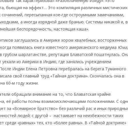
оловьёв так характеризовал «Разоблачённую Изиду»: «Это
га, бьющая на эффект… Это компиляция различных мистических
 сочинений, пересыпанная кое-где остроумными замечаниями,
ходками, а иногда изрядной даже бранью. Системы никакой и, в
лнейшая беспорядочность, настоящая каша».
итиков заглушались в Америке хором хвалебных, восторженных
 когда появилась книга известного американского медиума
Юма
в грубом шарлатанстве, репутация Блаватской пошатнулась. Он
 уехали из Америки в Индию, где занялись учреждением
После Индии Елена Петровна перебралась на берега Туманного
писала свой главный труд «Тайная доктрина». Скончалась она в
 на 60-м году жизни.
тели обращали внимание на то, что Блаватская крайне
на, её работы полны взаимоисключающими положениями. С одн
ует за «Всемирное Братство» без различий рас и иных природны
нностей людей; с другой – настаивает на неизбежности таких
ет среди «равных» тех, кто «более равны». В «Тайной доктрине»