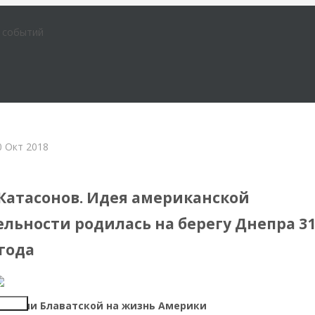
е событий
0 Окт 2018
Катасонов. Идея американской
льности родилась на берегу Днепра 3
года
Insert
лиянии Блаватской на жизнь Америки