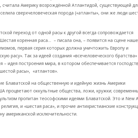
я, считала Америку возрождённой Атлантидой, существующей дл
аселила сверхчеловеческая порода («атланты», они же люди шес
тской переход от одной расы к другой всегда сопровождается
Шестая коренная раса… – писала она, – появится на сцене наш
клизмов, первая серия которых должна уничтожить Европу и
скую расу». Так за идеей создания «всечеловеческого братства»
ея – идея построения мира, в котором обеспечивается господст
шестой расы», «атлантов».
ие Блаватской на общественную и идейную жизнь Америки
ША процветают оккультные общества, ложи, кружки; современн
ультизм пропитан теософскими идеями Блаватской. Это и New A
 религия, и «шестая раса», и прочие антихристианские конструкц
ну американской исключительности.
.ru/news/2018/10/07/ideja-amerikanskoj-iskljuchitelnosti-rodilas-na-