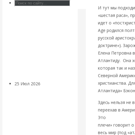
Валентин
И тут мы подходи
«шестая раса», п
КАтасонов.
идет о «постхрис
Age родился полт
Может ли
русской аристокр
доктрине»). Заро
Америка
Елена Петровна 
Атлантиду. Она 
покинуть НАТО?
которая так и на
Северной Америке
христианства. Д
25 Июл 2026
Комментарии,
Атлантида» Бэкон
интервью и беседы
Здесь нельзя не 
«Об этом
переехав в Амери
Это
Айн Рэнд (Али
молчат»:
плечи» говорит о
весь мир (под «а