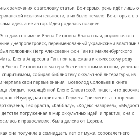
ных замечания к заголовку статьи. Во-первых, речь идёт лишь 
ериканской исключительности, а их было немало. Во-вторых, в э
сама идея, а её автор. Идея родилась позднее.
 Это дама по имени Елена Петровна Блаватская, родившаяся в
ныне Днепропетровск, переименованный украинскими властями 
 был полковник Пётр Алексеевич фон Ган из Макленбургского
Мать, Елена Андреевна Ган, принадлежала к княжескому роду
ед Елены Петровны по матери был известным масоном, увлекал
, спиритизмом, собирал библиотеку оккультной литературы, из
и черпала свои первые знания. Всеволод Соловьев в книге
ца Изиды», посвящённой Елене Блаватской, пишет, что девочк
ги, как «Изумрудная скрижаль» Гермеса Трисмегиста, творения
артхаузена, Теофраста, «Каббалу», «Кодекс назареев», «Мудрос
 детстве погружённая в мир оккультных идей и практик, она с
силась к православию, была далека от Церкви.
ая она получила в семнадцать лет от мужа, сорокалетнего