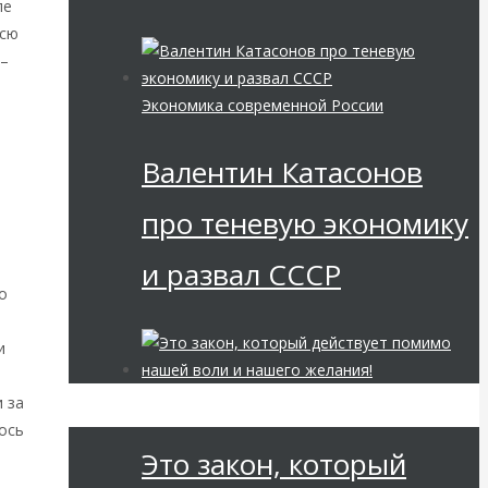
ле
всю
 –
Экономика современной России
Валентин Катасонов
о
про теневую экономику
и развал СССР
о
и
Мировая финансовая олигархия
и за
ось
Это закон, который