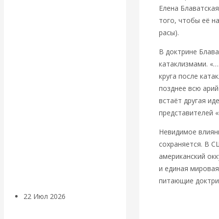
экономист
Елена Блаватска
того, чтобы её н
Валентин
расы).
Катасонов
В доктрине Блава
катаклизмами. «…
считает, что
круга после ката
позднее всю арий
кризис в
встаёт другая ид
представителей «
банковской
Невидимое влиян
сфере России
сохраняется. В С
американский окк
уже начался
и единая мировая
питающие доктри
22 Июл 2026
Деньги
https://www.fondsk