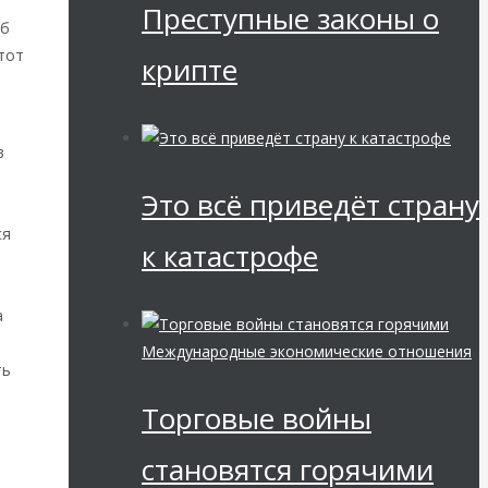
Преступные законы о
об
тот
крипте
в
Это всё приведёт страну
ся
к катастрофе
а
Международные экономические отношения
ть
Торговые войны
становятся горячими