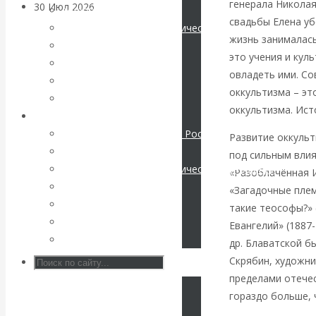
генерала Николая
30 Июл 2026
Банки
Мировая экономика
свадьбы Елена уб
Международные экономические отношения
жизнь занималась
Валентин
Деньги
это учения и кул
Христианство
овладеть ими. Со
Катасонов. Кто
История России
оккультизма – эт
Все статьи
оккультизма. Ист
определяет
Архив Видео
Экономика современной России
Развитие оккуль
погоду на
Мировая экономика
под сильным влия
Международные экономические отношения
«Разоблачённая И
финансовых
Деньги
«Загадочные племе
Христианство
такие теософы?» 
рынках?
История России
Евангелий» (1887-
Все видео
др. Блаватской б
Минфины хотят
Скрябин, художни
быть главнее
пределами отечес
гораздо больше, 
Центробанков?