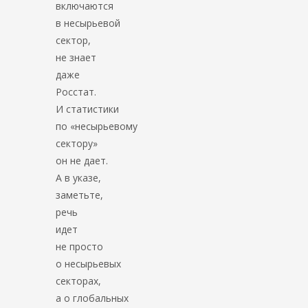
включаются
в несырьевой
сектор,
не знает
даже
Росстат.
И статистики
по «несырьевому
сектору»
он не дает.
А в указе,
заметьте,
речь
идет
не просто
о несырьевых
секторах,
а о глобальных