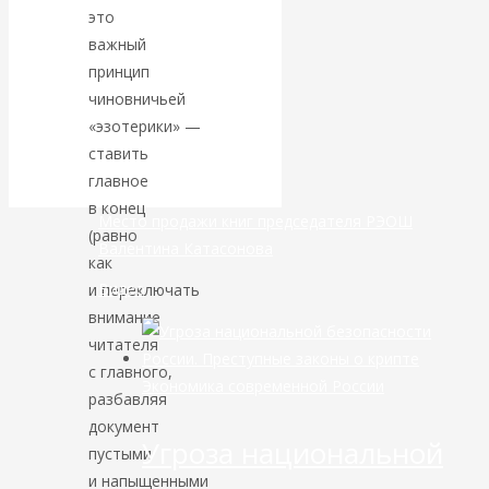
это
банковской
важный
принцип
сфере России
чиновничьей
«эзотерики» —
уже начался
ставить
главное
в конец
Место продажи книг председателя РЭОШ
(равно
Валентина Катасонова
как
Видео
и переключать
внимание
читателя
с главного,
Экономика современной России
разбавляя
документ
Угроза национальной
пустыми
и напыщенными