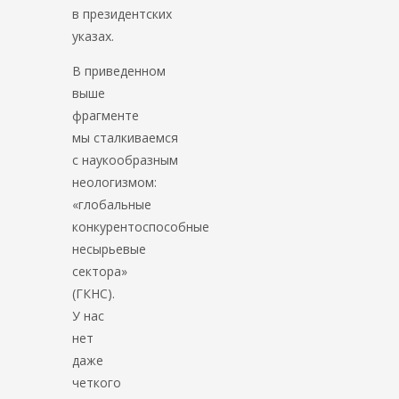
в президентских
указах.
В приведенном
выше
фрагменте
мы сталкиваемся
с наукообразным
неологизмом:
«глобальные
конкурентоспособные
несырьевые
сектора»
(ГКНС).
У нас
нет
даже
четкого