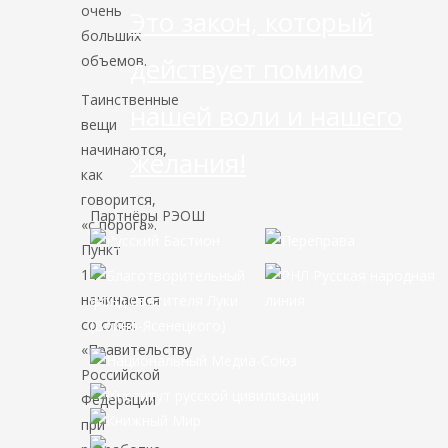
очень
Это закон, который
больших
объемов.
действует помимо
Таинственные
нашей воли и нашего
вещи
начинаются,
желания!
как
говорится,
Партнёры РЭОШ
«с порога».
Пункт
14
начинается
со слов:
«Правительству
Российской
Федерации
при