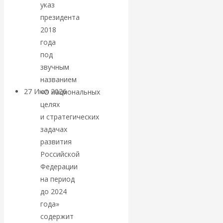
указ
«Мировые
президента
2018
ростовщики»:
года
под
вчера и сегодня
звучным
названием
27 Июл 2026
Мировая
«О национальных
валютная система
целях
и стратегических
задачах
Валентин
развития
КАтасонов.
Российской
Федерации
«МЕТОД
на период
до 2024
ОТМЫВАНИЯ
года»
содержит