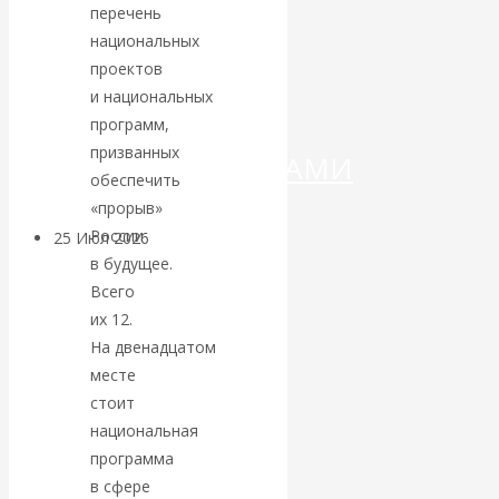
ДЕНЕГ»: КИТАЙ
перечень
национальных
ВЕДЁТ БОРЬБУ
проектов
и национальных
С
программ,
призванных
КРИПТОВАЛЮТАМИ
обеспечить
«прорыв»
России
25 Июл 2026
Геополитика
в будущее.
Всего
Валентин
их 12.
На двенадцатом
КАтасонов.
месте
Может ли
стоит
национальная
Америка
программа
в сфере