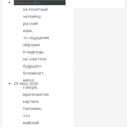
переводить
на понятный
Искусственный
человеку
интеллект —
русский
язык,
революционный
то ощущение
эйфории
переход к
и надежды
на «светлое
посткапитализму
будущее»
улетучивается
.
Возникает,
мягко
29 Июл 2026
Мировая
говоря,
финансовая олигархия
мрачноватая
картина.
Валентин
Напомню,
что
Катасонов.
майский