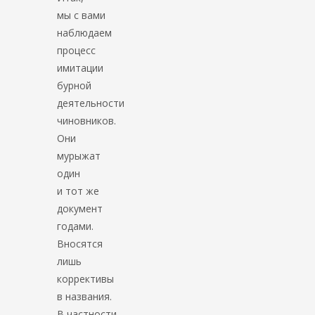
мы с вами
наблюдаем
процесс
имитации
бурной
деятельности
чиновников.
Они
мурыжат
один
и тот же
документ
годами.
Вносятся
лишь
коррективы
в названия.
В частности,