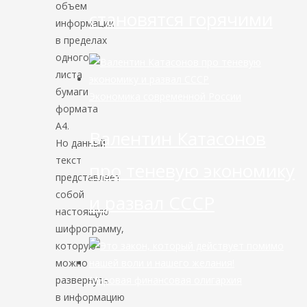
объем
становятся горячими
информации
в пределах
одного
листа
бумаги
Экономика современной России
формата
А4.
Валентин Катасонов
Но данный
текст
про теневую экономику
представляет
собой
и развал СССР
настоящую
шифрограмму,
которую
можно
развернуть
Мировая финансовая олигархия
в информацию