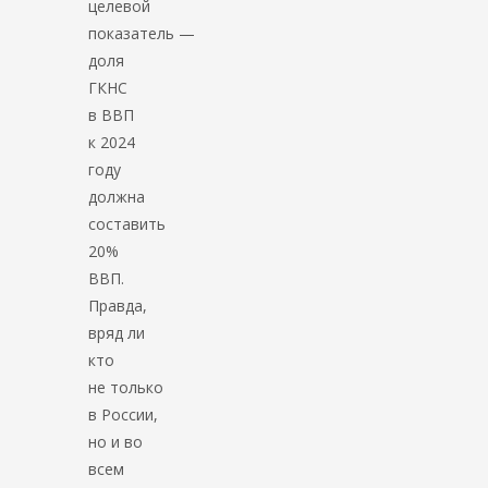
целевой
показатель —
доля
ГКНС
в ВВП
к 2024
году
должна
составить
20%
ВВП.
Правда,
вряд ли
кто
не только
в России,
но и во
всем