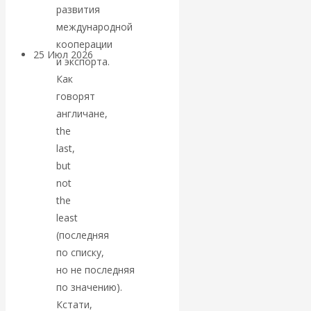
покинуть НАТО?
развития
международной
кооперации
25 Июл 2026
Комментарии,
и экспорта.
интервью и беседы
Как
говорят
«Об этом
англичане,
the
молчат»:
last,
but
экономист
not
the
Валентин
least
(последняя
Катасонов
по списку,
но не последняя
считает, что
по значению).
Кстати,
кризис в