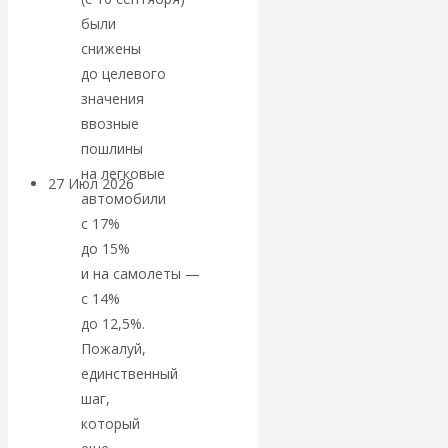
«Мировые
были
снижены
ростовщики»:
до целевого
значения
вчера и сегодня
ввозные
пошлины
на легковые
27 Июл 2026
Мировая
автомобили
валютная система
с 17%
до 15%
Валентин
и на самолеты —
с 14%
КАтасонов.
до 12,5%.
Пожалуй,
«МЕТОД
единственный
шаг,
ОТМЫВАНИЯ
который