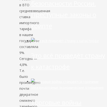
безопасности России.
в ВТО
средневзвешенная
Преступные законы о
ставка
импортного
крипте
тарифа
в нашем
государстве
составляла
9%.
Это всё приведёт страну
Сегодня —
4,8%.
к катастрофе
Т.е.
было
произведено
Международные экономические отношения
почти
двукратное
Торговые войны
снижение
тарифного