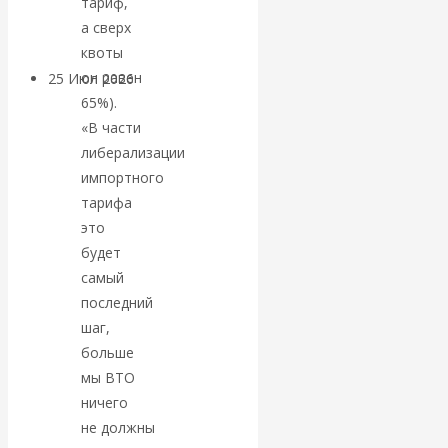
тариф,
покинуть НАТО?
а сверх
квоты
он равен
25 Июл 2026
Комментарии,
65%).
интервью и беседы
«В части
либерализации
«Об этом
импортного
тарифа
молчат»:
это
экономист
будет
самый
Валентин
последний
шаг,
Катасонов
больше
мы ВТО
считает, что
ничего
не должны
кризис в