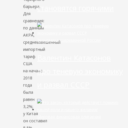
становятся горячими
барьера.
Для
сравнения:
по данным
АКРА,
Экономика современной России
средневзвешенный
импортный
Валентин Катасонов
тариф
США
про теневую экономику
на начало
2018
и развал СССР
года
была
равен
3,2%;
у Китая
Мировая финансовая олигархия
он составил
8,5%