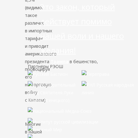
Это закон, который
(видимо,
такое
действует помимо
различие
в импортных
нашей воли и нашего
тарифах
и приводит
желания!
американского
президента
Трампа
в бешенство,
Партнёры РЭОШ
провоцируя
его
на торговую
войну
с Китаем).
Многие
в нашей