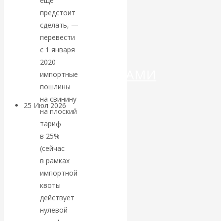
еще
ДЕНЕГ»: КИТАЙ
предстоит
ВЕДЁТ БОРЬБУ
сделать, —
перевести
С
с 1 января
2020
КРИПТОВАЛЮТАМИ
импортные
пошлины
на свинину
25 Июл 2026
Геополитика
на плоский
тариф
Валентин
в 25%
(сейчас
КАтасонов.
в рамках
импортной
Может ли
квоты
действует
Америка
нулевой