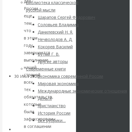
ВАлентин
для
Библиотека классической
России
русской мысли
Катасонов.
еще
Шарапов Сергей Федорович
тем,
Соловьев Владимир
Саммит НАТО в
что
Данилевский Н. Я.
в этом
Нечволодов А. Д.
Турции: Drang
году
Кокорев Василий
завершается
Бутми Г. В.
nach Osten
выполнение
Другие авторы
нашей
Современные книги
страной
30 Июл 2026
Банки
Экономика современной России
всех
Мировая экономика
тех
Международные экономические отношения
Валентин
обязательств,
Деньги
которые
Христианство
Катасонов. Кто
были
История России
зафиксированы
определяет
Все рубрики…
в соглашении
Авторы РЭОШ