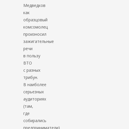
Медведков
как
образцовый
комсомолец
произносил
зажигательные
речи
в пользу
ВТО
с разных
трибун.
В наиболее
серьезных
аудиториях
(там,
где
собирались
предприниматели)