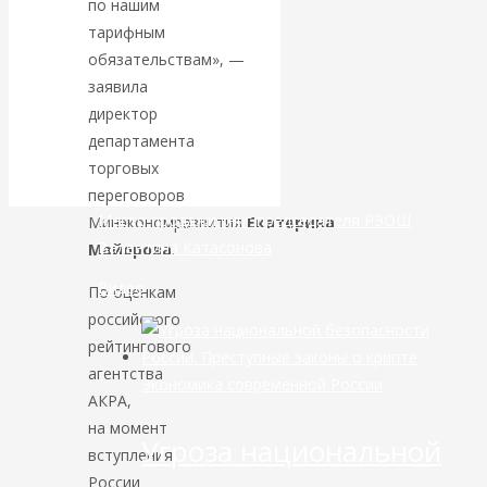
по нашим
тарифным
банковской
обязательствам», —
заявила
сфере России
директор
департамента
уже начался
торговых
переговоров
Место продажи книг председателя РЭОШ
Минэкономразвития
Екатерина
Валентина Катасонова
Майорова
.
Видео
По оценкам
российского
рейтингового
агентства
Экономика современной России
АКРА,
на момент
Угроза национальной
вступления
России