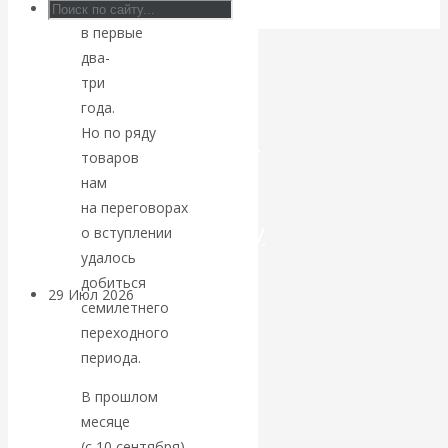
еще
в первые
Искусственный
два-
интеллект —
три
года.
революционный
Но по ряду
товаров
переход к
нам
на переговорах
посткапитализму
о вступлении
удалось
добиться
29 Июл 2026
Мировая
семилетнего
финансовая олигархия
переходного
периода.
Валентин
В прошлом
Катасонов.
месяце
(с 10 сентября)