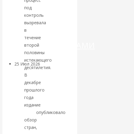
процесс
ДЕНЕГ»: КИТАЙ
под
ВЕДЁТ БОРЬБУ
контроль
вызревала
С
в
течение
КРИПТОВАЛЮТАМИ
второй
половины
истекающего
25 Июл 2026
Геополитика
десятилетия.
В
Валентин
декабре
прошлого
КАтасонов.
года
издание
The
Может ли
Block
опубликовало
обзор
Америка
стран,