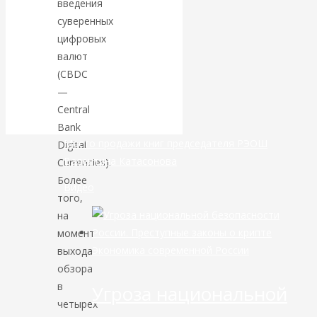
введения
суверенных
банковской
цифровых
валют
сфере России
(CBDC
—
уже начался
Central
Bank
Место продажи книг председателя РЭОШ
Digital
Валентина Катасонова
Currencies).
Более
Видео
того,
на
момент
Экономика современной России
выхода
обзора
в
Угроза национальной
четырех