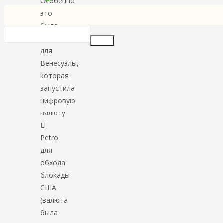
Особенно
это
было
актуально
Insert
для
Венесуэлы,
которая
запустила
цифровую
валюту
El
Petro
для
обхода
блокады
США
(валюта
была