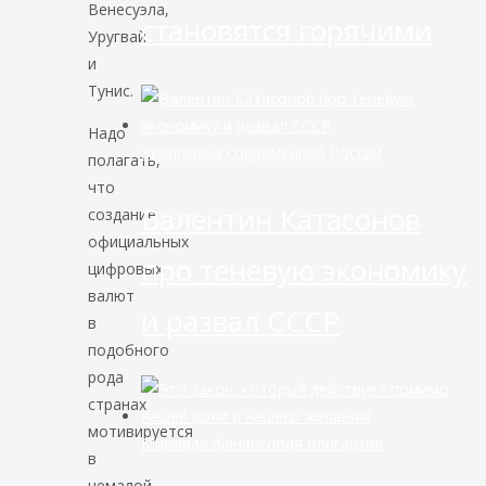
Венесуэла,
становятся горячими
Уругвай
и
Тунис.
Надо
Экономика современной России
полагать,
что
Валентин Катасонов
создание
официальных
про теневую экономику
цифровых
валют
и развал СССР
в
подобного
рода
странах
мотивируется
Мировая финансовая олигархия
в
немалой