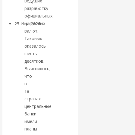
ведущих
покинуть НАТО?
разработку
официальных
цифровых
25 Июл 2026
Комментарии,
валют.
интервью и беседы
Таковых
оказалось
«Об этом
шесть
десятков.
молчат»:
Выяснилось,
экономист
что
в
Валентин
18
странах
Катасонов
центральные
банки
считает, что
имели
планы
кризис в