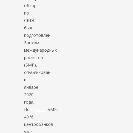
обзор
по
CBDC
был
подготовлен
Банком
международных
расчетов
(БМР),
опубликован
в
январе
2020
года.
По
данным
БМР,
40 %
центробанков
уже