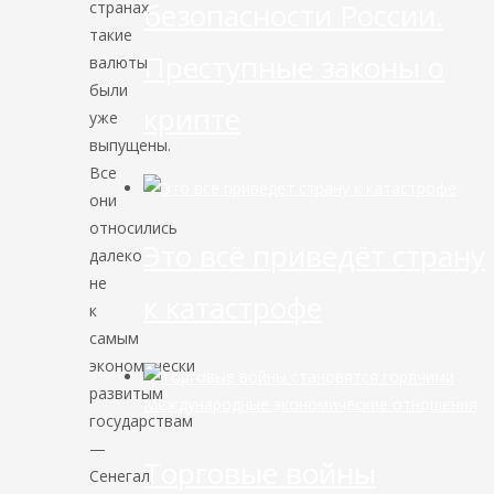
безопасности России.
странах
такие
Преступные законы о
валюты
были
крипте
уже
выпущены.
Все
они
относились
Это всё приведёт страну
далеко
не
к катастрофе
к
самым
экономически
развитым
Международные экономические отношения
государствам
—
Торговые войны
Сенегал,