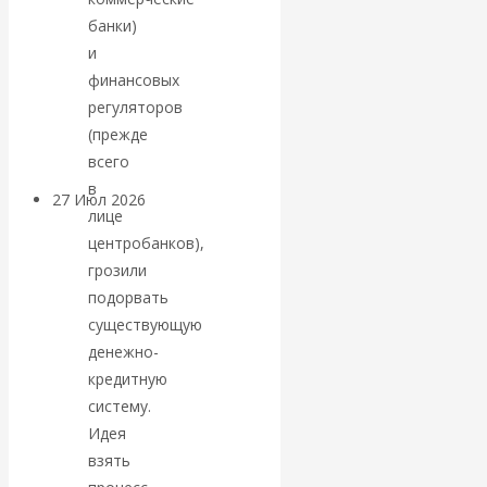
«Мировые
банки)
и
ростовщики»:
финансовых
регуляторов
вчера и сегодня
(прежде
всего
в
27 Июл 2026
Мировая
лице
валютная система
центробанков),
грозили
Валентин
подорвать
существующую
КАтасонов.
денежно-
кредитную
«МЕТОД
систему.
Идея
ОТМЫВАНИЯ
взять