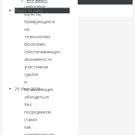
Все видео
цифровые
Искусственный
валюты,
базирующиеся
интеллект —
на
технологиях
революционный
blockchain,
обеспечивающих
переход к
анонимность
участников
посткапитализму
сделок
и
29 Июл 2026
Мировая
позволяющих
финансовая олигархия
обходиться
без
посредников
Валентин
(таких
Катасонов.
как
коммерческие