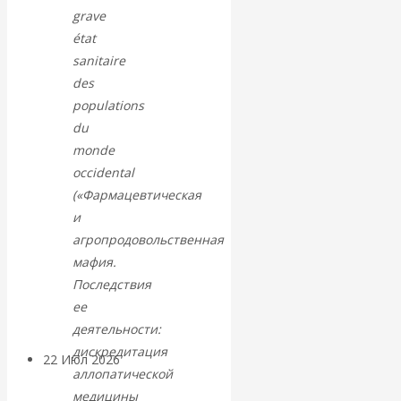
экономист
grave
état
Валентин
sanitaire
des
Катасонов
populations
du
считает, что
monde
кризис в
occidental
(«Фармацевтическая
банковской
и
агропродовольственная
сфере России
мафия.
Последствия
уже начался
ее
деятельности:
дискредитация
22 Июл 2026
Деньги
аллопатической
медицины