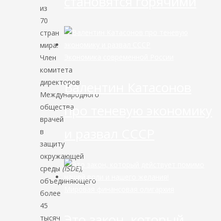
становятся горячими
из
70
стран
мира.
Экономика современной России
Член
комитета
директоров
Валентин Катасонов
Международного
про теневую экономику
общества
врачей
и развал СССР
в
защиту
окружающей
среды
(ISDE)
,
объединяющего
Мировая финансовая олигархия
более
45
Это закон, который
тысяч