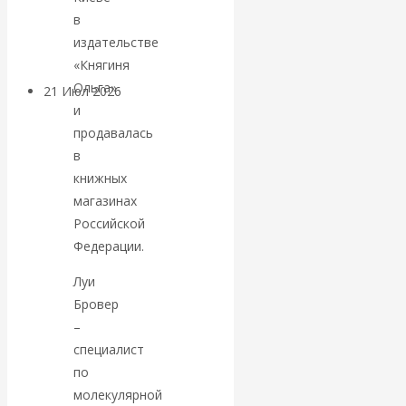
в
денежной массе
издательстве
«Княгиня
Ольга»
21 Июл 2026
Комментарии,
и
интервью и беседы
продавалась
в
ВАлентин
книжных
магазинах
Катасонов.
Российской
Федерации.
Воздушные
Луи
коридоры:
Бровер
–
«Паутина-2»
специалист
по
провалилась, но
молекулярной