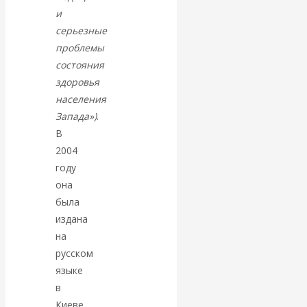
Валентин
и
серьезные
КАтасонов.
проблемы
состояния
Парадоксы
здоровья
населения
денежной
Запада»)
.
В
системы России.
2004
Комментарий к
году
она
последним
была
издана
данным
на
русском
Центробанка о
языке
в
наличной
Киеве