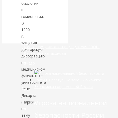
биологии
маршруты в
и
небе никуда не
гомеопатии.
В
делись
1990
г.
защитил
Место продажи книг председателя РЭОШ
докторскую
Валентина Катасонова
диссертацию
на
Видео
медицинском
факультете
университета
Экономика современной России
Рене
Декарта
Угроза национальной
(Париж)
на
безопасности России.
тему