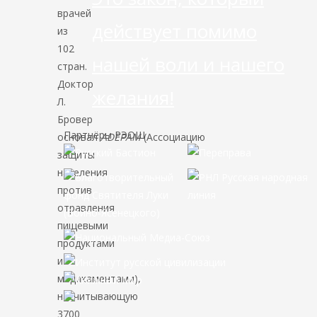
врачей
действует помимо
из
102
нашей воли и нашего
стран.
Доктор
желания!
Л.
Бровер
Партнёры РЭОШ
основал
ADEPAM
(Ассоциацию
защиты
населения
против
отравления
пищевыми
продуктами
и
медикаментами),
насчитывающую
3700