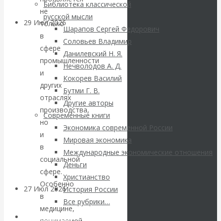
Библиотека классической
не
русской мысли
29 Июл 2026
Мировая
только
Шарапов Сергей Федорович
финансовая олигархия
в
Соловьев Владимир
сфере
Данилевский Н. Я.
промышленности
Валентин
Нечволодов А. Д.
и
Кокорев Василий
Катасонов.
других
Бутми Г. В.
отраслях
Другие авторы
«Мировые
производства,
Современные книги
но
Экономика современной России
ростовщики»:
и
Мировая экономика
в
Международные экономические отношения
вчера и сегодня
социальной
Деньги
сфере.
Христианство
Особенно
27 Июл 2026
Мировая
История России
в
валютная система
Все рубрики…
медицине,
Авторы РЭОШ
понимаемой