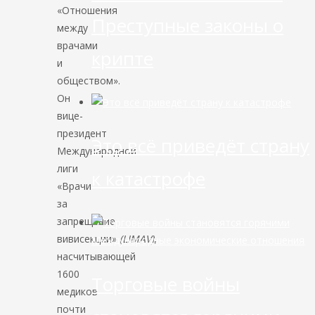
«Отношения
Преступные законы о
между
врачами
крипте
и
обществом».
Он
вице-
президент
Это всё приведёт страну
Международной
лиги
к катастрофе
«Врачи
за
запрещение
вивисекции»
(LIMAV)
,
Международные экономические отношения
насчитывающей
1600
Торговые войны
медиков
почти