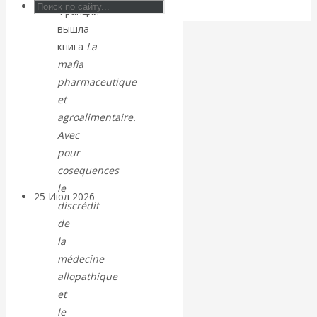
Франции
Валентин
вышла
КАтасонов.
книга
La
mafia
Может ли
pharmaceutique
et
Америка
agroalimentaire.
Avec
покинуть НАТО?
pour
cosequences
le
25 Июл 2026
Комментарии,
discrédit
интервью и беседы
de
la
«Об этом
médecine
allopathique
молчат»:
et
le