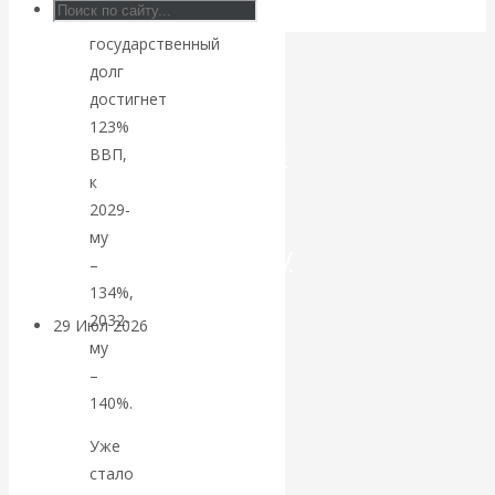
м
Искусственный
государственный
долг
интеллект —
достигнет
123%
революционный
ВВП,
к
переход к
2029-
му
посткапитализму
–
134%,
2032-
29 Июл 2026
Мировая
му
финансовая олигархия
–
140%.
Валентин
Уже
Катасонов.
стало