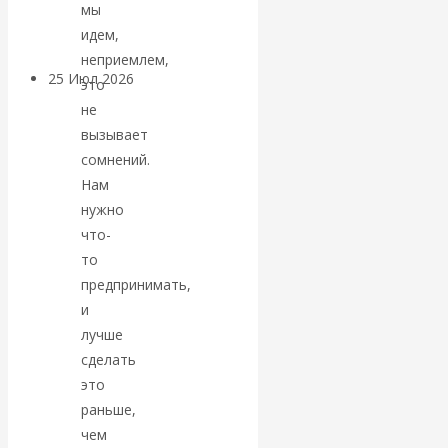
покинуть НАТО?
мы
идем,
неприемлем,
25 Июл 2026
Комментарии,
это
интервью и беседы
не
вызывает
«Об этом
сомнений.
Нам
молчат»:
нужно
что-
экономист
то
предпринимать,
Валентин
и
лучше
Катасонов
сделать
это
считает, что
раньше,
чем
кризис в