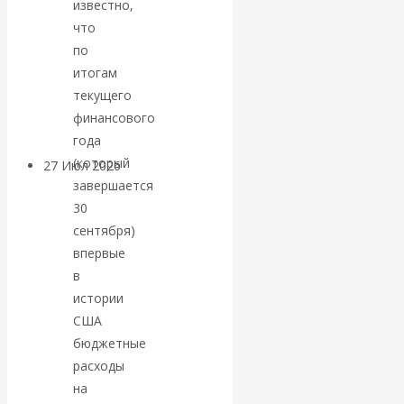
известно,
«Мировые
что
по
ростовщики»:
итогам
текущего
вчера и сегодня
финансового
года
(который
27 Июл 2026
Мировая
завершается
валютная система
30
сентября)
Валентин
впервые
в
КАтасонов.
истории
США
«МЕТОД
бюджетные
ОТМЫВАНИЯ
расходы
на