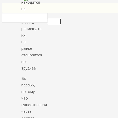
находится
на
уровне
5,50%),
Insert
размещать
их
на
рынке
становится
все
труднее.
Во-
первых,
потому
что
существенная
часть
дохода