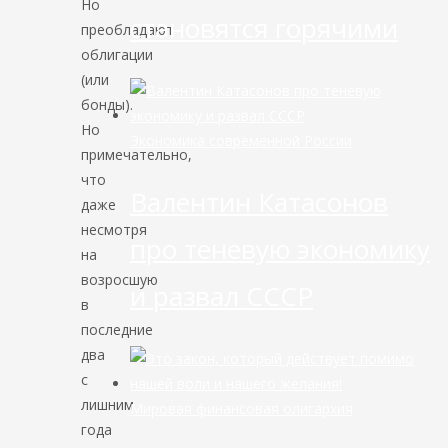
Но
становятся горячими
преобладают
облигации
(или
бонды).
Но
Экономика современной России
примечательно,
что
Валентин Катасонов
даже
несмотря
про теневую экономику
на
возросшую
и развал СССР
в
последние
два
с
лишним
Мировая финансовая олигархия
года