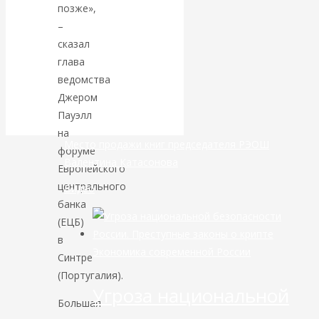
позже»,
–
банковской
сказал
сфере России
глава
ведомства
уже начался
Джером
Пауэлл
на
Место продажи книг председателя РЭОШ
форуме
Валентина Катасонова
Европейского
центрального
Видео
банка
(ЕЦБ)
в
Экономика современной России
Синтре
(Португалия).
Угроза национальной
Большая