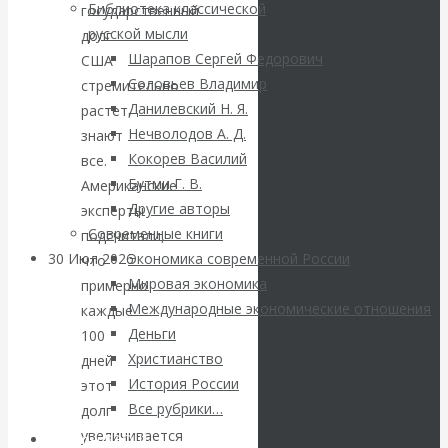
ВАлентин
Библиотека классической
государственный
русской мысли
долг
Катасонов.
Шарапов Сергей Федорович
США
Соловьев Владимир
стремительно
Саммит НАТО в
Данилевский Н. Я.
растет,
Нечволодов А. Д.
знают
Турции: Drang
Кокорев Василий
все.
Бутми Г. В.
Американские
nach Osten
Другие авторы
эксперты
Современные книги
подсчитали,
30 Июл 2026
Банки
Экономика современной России
что
Мировая экономика
примерно
Международные экономические отношения
каждые
Валентин
Деньги
100
Христианство
Катасонов. Кто
дней
История России
этот
определяет
Все рубрики…
долг
увеличивается
Авторы РЭОШ