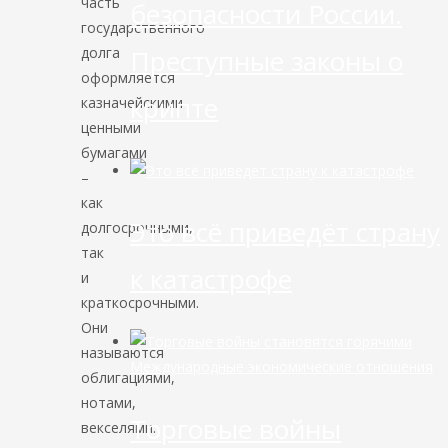
часть
безопасности России.
государственного
Преступные законы о
долга
оформляется
крипте
казначейскими
ценными
бумагами
–
как
Это всё приведёт страну
долгосрочными,
так
к катастрофе
и
краткосрочными.
Они
называются
Международные экономические отношения
облигациями,
нотами,
Торговые войны
векселями.