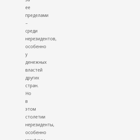
ее
пределами
–
среди
нерезидентов,
особенно
у
денежных
властей
других
стран.
Но
в
этом
столетии
нерезиденты,
особенно