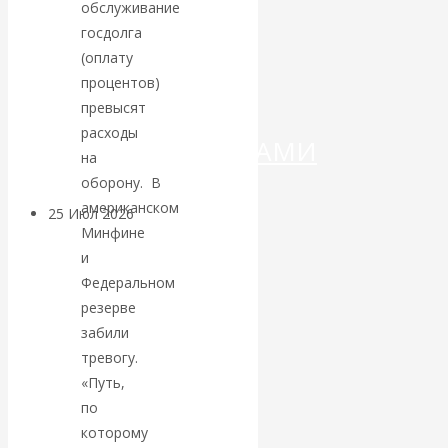
ДЕНЕГ»: КИТАЙ
обслуживание
госдолга
ВЕДЁТ БОРЬБУ
(оплату
процентов)
С
превысят
расходы
КРИПТОВАЛЮТАМИ
на
оборону. В
американском
25 Июл 2026
Геополитика
Минфине
и
Валентин
Федеральном
резерве
КАтасонов.
забили
тревогу.
Может ли
«Путь,
по
Америка
которому