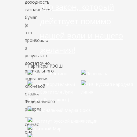
доходность
Это закон, который
казначейских
бумаг
действует помимо
(а
это
нашей воли и нашего
произошло
желания!
в
результате
достаточно
Партнёры РЭОШ
радикального
повышения
ключевой
ставки
Федерального
резерва
–
сейчас
она