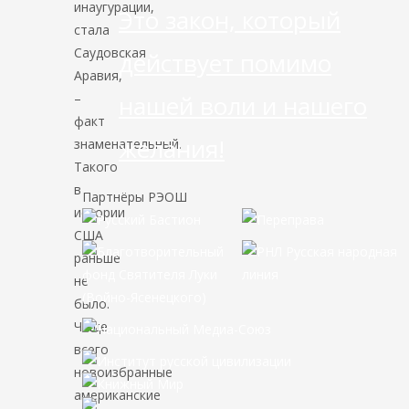
инаугурации,
Это закон, который
стала
Саудовская
действует помимо
Аравия,
–
нашей воли и нашего
факт
желания!
знаменательный.
Такого
в
Партнёры РЭОШ
истории
США
раньше
не
было.
Чаще
всего
новоизбранные
американские