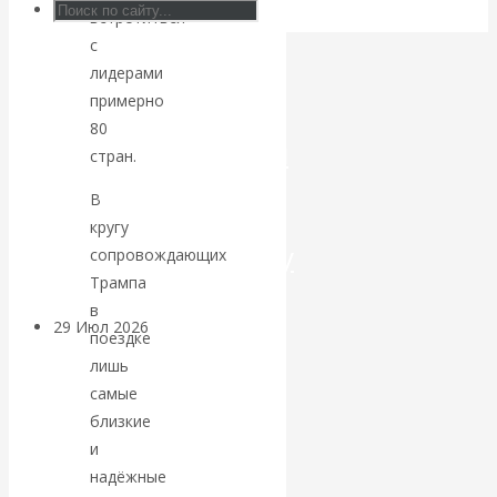
встретиться
Искусственный
с
лидерами
интеллект —
примерно
80
революционный
стран.
переход к
В
кругу
посткапитализму
сопровождающих
Трампа
в
29 Июл 2026
Мировая
поездке
финансовая олигархия
лишь
самые
Валентин
близкие
и
Катасонов.
надёжные