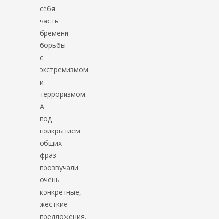
себя
часть
бремени
борьбы
с
экстремизмом
и
терроризмом.
А
под
прикрытием
общих
фраз
прозвучали
очень
конкретные,
жёсткие
предложения.