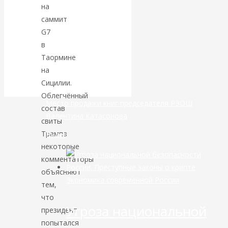
на
саммит
банковской
G7
сфере России
в
Таормине
уже начался
на
Сицилии.
Облегчённый
Место продажи книг председателя РЭОШ
состав
Валентина Катасонова
свиты
Трампа
Видео
некоторые
комментаторы
объясняют
Экономика современной России
тем,
что
Угроза национальной
президент
попытался