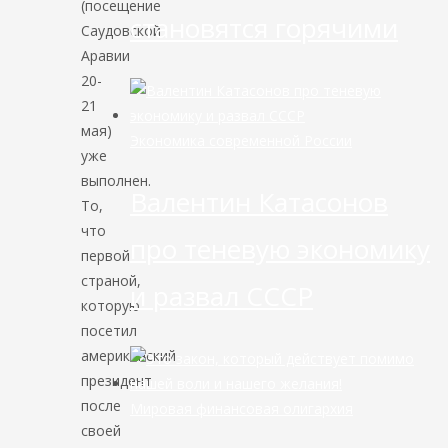
(посещение
становятся горячими
Саудовской
Аравии
20-
21
мая)
Экономика современной России
уже
выполнен.
Валентин Катасонов
То,
что
про теневую экономику
первой
страной,
и развал СССР
которую
посетил
американский
президент
после
Мировая финансовая олигархия
своей