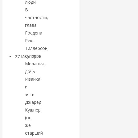
люди.
«Мировые
В
частности,
ростовщики»:
глава
Госдепа
вчера и сегодня
Рекс
Тиллерсон,
супруга
27 Июл 2026
Мировая
Меланья,
валютная система
дочь
Иванка
Валентин
и
зять
КАтасонов.
Джаред
«МЕТОД
Кушнер
(он
ОТМЫВАНИЯ
же
старший