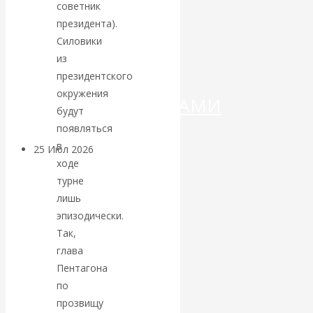
ДЕНЕГ»: КИТАЙ
советник
президента).
ВЕДЁТ БОРЬБУ
Силовики
из
С
президентского
окружения
КРИПТОВАЛЮТАМИ
будут
появляться
в
25 Июл 2026
Геополитика
ходе
турне
Валентин
лишь
эпизодически.
КАтасонов.
Так,
глава
Может ли
Пентагона
Америка
по
прозвищу