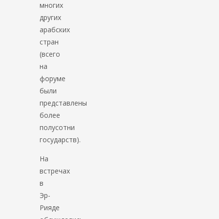
многих
других
арабских
стран
(всего
на
форуме
были
представлены
более
полусотни
государств).
На
встречах
в
Эр-
Рияде