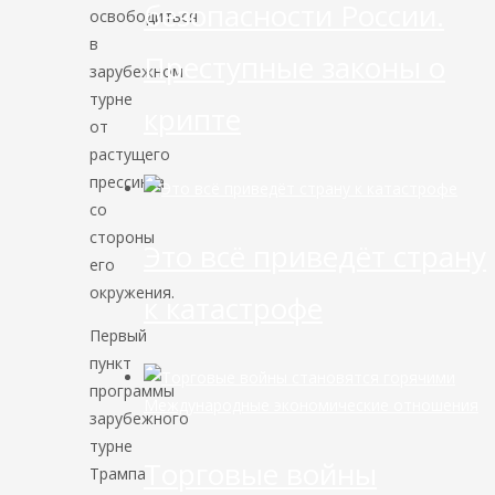
безопасности России.
освободиться
в
Преступные законы о
зарубежном
турне
крипте
от
растущего
прессинга
со
стороны
Это всё приведёт страну
его
окружения.
к катастрофе
Первый
пункт
программы
Международные экономические отношения
зарубежного
турне
Торговые войны
Трампа