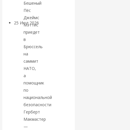
покинуть НАТО?
Бешеный
Пёс
Джеймс
25 Июл 2026
Комментарии,
Мэттис
интервью и беседы
приедет
в
«Об этом
Брюссель
на
молчат»:
саммит
НАТО,
экономист
а
помощник
Валентин
по
национальной
Катасонов
безопасности
Герберт
считает, что
Макмастер
—
кризис в