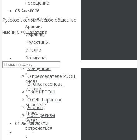
посещение
им
05 Авг 2026
Деньги
Саудовской
Русское экономическое общество
Аравии,
Валентин
имени С.Ф.Шарапова
Израиля,
Палестины,
Катасонов. Еще
Skip to content
Италии,
раз на тему
Ватикана,
РЭОШ
Бельгии
Концепция
блокировки
и
О председателе РЭОШ
снова
В.Ю.Катасонове
банковских
Италии.
Совет РЭОШ
В
О С.Ф.Шарапове
счетов
Брюсселе
Анонсы
Трамп
Пост-релизы
будет
Контакты
01 Авг 2026
Геополитика
встречаться
Библиотека
с