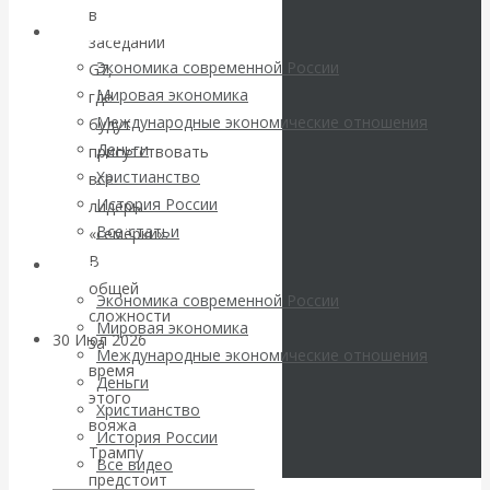
погоду на
в
Архив статей
заседании
финансовых
Экономика современной России
G7,
Мировая экономика
где
рынках?
Международные экономические отношения
будут
Деньги
присутствовать
Минфины хотят
Христианство
все
История России
лидеры
быть главнее
Все статьи
«семёрки».
В
Центробанков?
Архив Видео
общей
Экономика современной России
сложности
Мировая экономика
30 Июл 2026
Цифровая
за
Международные экономические отношения
экономика
время
Деньги
этого
Христианство
вояжа
Валентин
История России
Трампу
Все видео
Катасонов.
предстоит